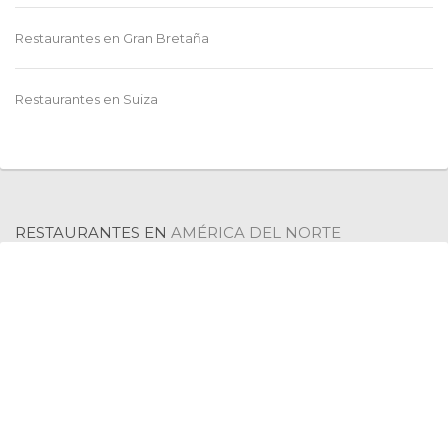
Restaurantes en
Gran Bretaña
Restaurantes en
Suiza
Ver más
Restaurantes en
Bélgica
Restaurantes en
Alemania
RESTAURANTES EN
AMÉRICA DEL NORTE
Restaurantes en
Holanda
Restaurantes en
Grecia
Restaurantes en
República Checa