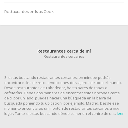
Restaurantes en
Burkina Faso
Restaurantes en
Honduras
Restaurantes en
Islas Cook
Restaurantes en
Antillas Holandesas
Restaurantes en
Islas Turks y Caicos
Restaurantes cerca de mí
Restaurantes cercanos
Restaurantes en
Barbados
Si estás buscando restaurantes cercanos, en minube podrás
Restaurantes en
Bermudas
encontrar miles de recomendaciones de viajeros de todo el mundo.
Desde restaurantes a tu alrededor, hasta bares de tapas o
cafeterías. Tienes dos maneras de encontrar estos rincones cerca
Restaurantes en
Trinidad y Tobago
de ti: por un lado, puedes hacer una búsqueda en la barra de
búsqueda poniendo tu ubicación: por ejemplo, Madrid. Desde ese
momento encontrarás un montón de restaurantes cercanos a ese
Restaurantes en
lugar. Tanto si estás buscando dónde comer en el centro de una
Belice
...
leer
ciudad como si simplemente buscas lugares para comer cerca de tu
ubicación, puedes utilizar el buscador. Aunque si lo que quieres es