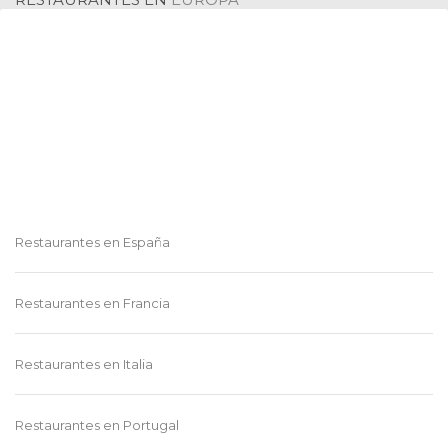
RESTAURANTES EN
RESTAURANTES EN
CALDAS
META
Restaurantes en
Uruguay
Restaurantes en
Paraguay
RESTAURANTES EN
RESTAURANTES EN
CHOCÓ
PUTUMAYO
Restaurantes en
España
RESTAURANTES EN
RESTAURANTES EN
Restaurantes en
Francia
AMAZONAS
SUCRE
Restaurantes en
Italia
Ver menos
Restaurantes en
Portugal