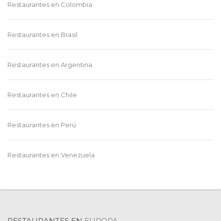
Restaurantes en
Colombia
Restaurantes en
Brasil
RESTAURANTES EN
RESTAURANTES EN
RISARALDA
HUILA
Restaurantes en
Argentina
Restaurantes en
Chile
RESTAURANTES EN
RESTAURANTES EN
TOLIMA
CAUCA
Restaurantes en
Perú
Restaurantes en
Venezuela
RESTAURANTES EN
RESTAURANTES EN
Ver más
ATLÁNTICO
NARIÑO
Restaurantes en
Ecuador
Restaurantes en
Bolivia
RESTAURANTES EN
EUROPA