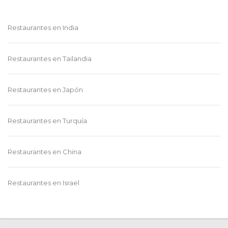
Restaurantes en
India
Restaurantes en
Rumania
Restaurantes en
Tailandia
Restaurantes en
Dinamarca
Restaurantes en
Japón
Restaurantes en
Andorra
Restaurantes en
Turquía
Restaurantes en
Noruega
Restaurantes en
China
Restaurantes en
Rusia
Restaurantes en
Israel
Restaurantes en
Bulgaria
Ver más
Restaurantes en
Vietnam
Restaurantes en
Moldavia