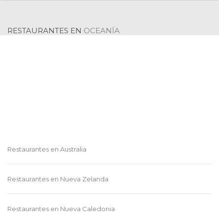
Restaurantes en
Omán
Restaurantes en
Namibia
Restaurantes en
Nicaragua
RESTAURANTES EN
OCEANÍA
Restaurantes en
Armenia
Restaurantes en
Guinea Ecuatorial
Restaurantes en
Puerto Rico
Restaurantes en
Kuwait
Restaurantes en
Gambia
Restaurantes en
El Salvador
Restaurantes en
Afganistán
Restaurantes en
Mauritania
Restaurantes en
Martinica
Restaurantes en
Macau
Restaurantes en
Costa de Marfil
Restaurantes en
Bahamas
Restaurantes en
Australia
Restaurantes en
Togo
Restaurantes en
Jamaica
Restaurantes en
Nueva Zelanda
Restaurantes en
Burundi
Restaurantes en
Aruba
Restaurantes en
Nueva Caledonia