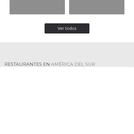
Ver todos
RESTAURANTES EN
RESTAURANTES EN
MAGDALENA
BOYACÁ
RESTAURANTES EN
AMÉRICA DEL SUR
RESTAURANTES EN
RESTAURANTES EN
NORTE DE SANTANDER
QUINDÍO
RESTAURANTES EN
RESTAURANTES EN
SAN ANDRÉS Y PROVIDENCIA
LA GUAJIRA