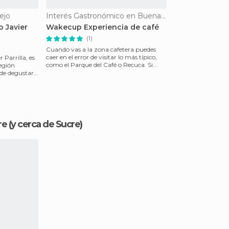
ejo
Interés Gastronómico en Buenavista
o Javier
Wakecup Experiencia de café
(1)
Cuando vas a la zona cafetera puedes
caer en el error de visitar lo más típico,
 Parrilla, es
como el Parque del Café o Recuca. Si
región
quieres conoc
ede degustar
re
(y cerca de Sucre)