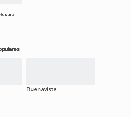
 Múcura
opulares
Buenavista