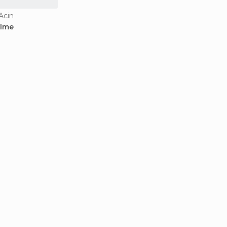
Acin
alme