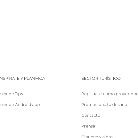
INSPÍRATE Y PLANIFICA
SECTOR TURÍSTICO
minube Tips
Regístrate como proveedor
minube Android app
Promociona tu destino
Contacto
Prensa
El nuevo viajero