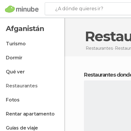
¿A dónde quieres ir?
Afganistán
Resta
turismo
Restaurantes
Restau
dormir
qué ver
Restaurantes dond
restaurantes
fotos
rentar apartamento
guías de viaje