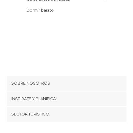
Dormir barato
SOBRE NOSOTROS
Cookies
INSPÍRATE Y PLANIFICA
Política de privacidad
minube Tips
SECTOR TURÍSTICO
Términos y condiciones
minube Android app
Regístrate como proveedor
Quiénes somos