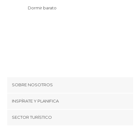
Dormir barato
SOBRE NOSOTROS
Cookies
INSPÍRATE Y PLANIFICA
Política de privacidad
minube Tips
SECTOR TURÍSTICO
Términos y condiciones
minube Android app
Regístrate como proveedor
Quiénes somos