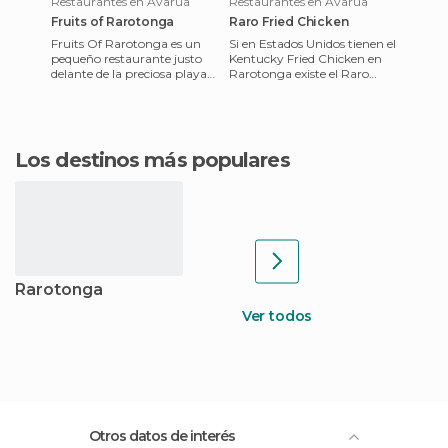
Restaurantes en Avarua
Restaurantes en Avarua
Fruits of Rarotonga
Raro Fried Chicken
Fruits Of Rarotonga es un
Si en Estados Unidos tienen el
pequeño restaurante justo
Kentucky Fried Chicken en
delante de la preciosa playa
Rarotonga existe el Raro
de Tikioki, a tan solo 5
Fried Chicken, un
minutos en moto o coche
restaurante de comida
rápida e
Los destinos más populares
Rarotonga
Ver todos
Otros datos de interés