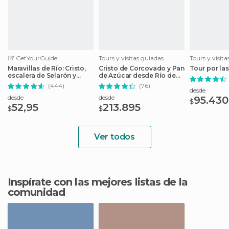
GetYourGuide
Tours y visitas guiadas
Tours y visit
Maravillas de Río: Cristo,
Cristo de Corcovado y Pan
Tour por las
escalera de Selarón y
de Azúcar desde Río de
Tijuca
Janeiro
(444)
(76)
desde
desde
desde
95.430
$
52,95
213.895
$
$
Ver todos
Inspírate con las mejores listas de la
comunidad