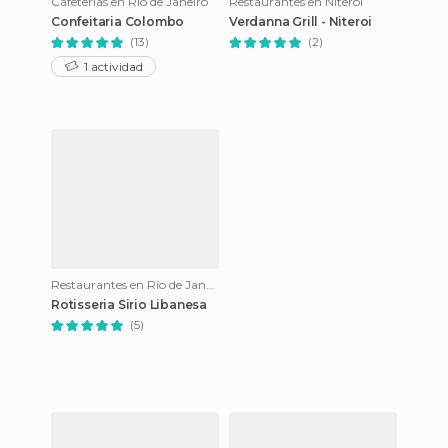
Cafeterías en Río de Janeiro
Restaurantes en Niterói
Confeitaria Colombo
Verdanna Grill - Niteroi
(13)
(2)
1 actividad
Restaurantes en Río de Janeiro
Rotisseria Sirio Libanesa
(5)