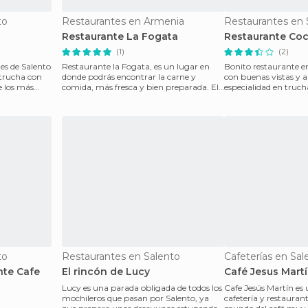
to
Restaurantes en Armenia
Restaurantes en 
Restaurante La Fogata
Restaurante Co
(1)
(2)
es de Salento
Restaurante la Fogata, es un lugar en
Bonito restaurante en
 trucha con
donde podrás encontrar la carne y
con buenas vistas y a
e los más
comida, más fresca y bien preparada. El
especialidad en truch
ambiente del resta
superpatac
to
Restaurantes en Salento
Cafeterías en Sal
nte Cafe
El rincón de Lucy
Café Jesus Mart
Lucy es una parada obligada de todos los
Cafe Jesús Martín es
mochileros que pasan por Salento, ya
cafetería y restaurant