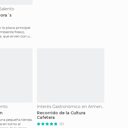
Salento
cora´s
 la plaza principal
mbiente fresco,
a, que sirven con un
ento
Interés Gastronómico en Armenia
ín
Recorrido de la Cultura
Cafetera
 una pequeña tienda,
(2)
e en torno al