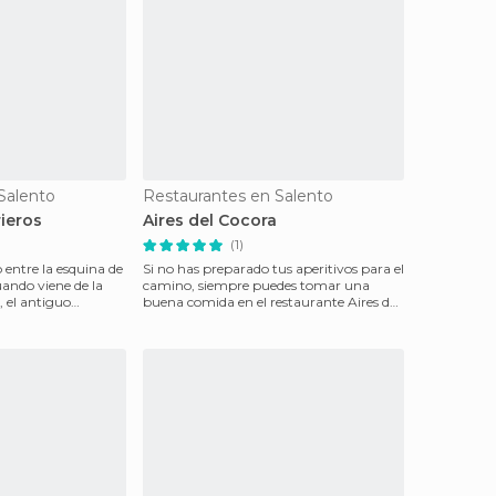
Salento
Restaurantes en Salento
ieros
Aires del Cocora
(1)
 entre la esquina de
Si no has preparado tus aperitivos para el
uando viene de la
camino, siempre puedes tomar una
, el antiguo
buena comida en el restaurante Aires del
Cocora ubicad