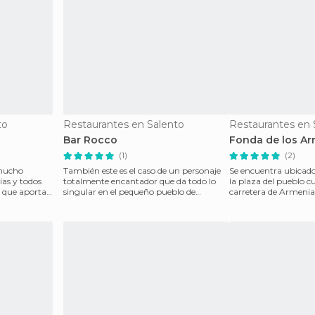
to
Restaurantes en Salento
Restaurantes en 
o
Bar Rocco
Fonda de los Arr
(1)
(2)
 mucho
También este es el caso de un personaje
Se encuentra ubicado
ías y todos
totalmente encantador que da todo lo
la plaza del pueblo c
s que aportan
singular en el pequeño pueblo de
carretera de Armenia
Salento. Rocco, ubic
restaurante parec