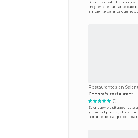
Si vienes a salento no dejes de
mojiteria restaurante café ba
ambiente para los que les g
coci
Restaurantes en Salen
Cocora's restaurant
(1)
Se encuentra situado justo al
iglesia del pueblo, el restaur
nombre del parque con pal
ubicadas 25 minu