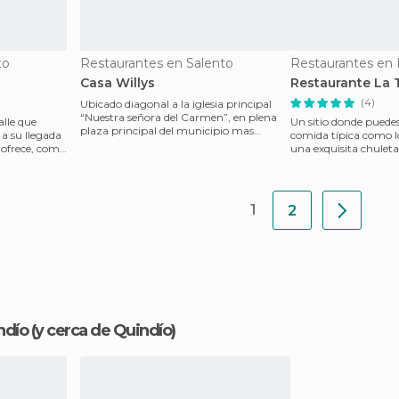
to
Restaurantes en Salento
Restaurantes en F
Casa Willys
Restaurante La 
(4)
Ubicado diagonal a la iglesia principal
“Nuestra señora del Carmen”, en plena
alle que
Un sitio donde puedes
plaza principal del municipio mas
 a su llegada
comida típica como lo
antiguo de todo el
 ofrece, como
una exquisita chuleta
cort
1
2
ndío
(y cerca de Quindío)