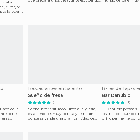
que prepara unos desayunos estupendos
mundo del café muy c
 visitar la
por menos de 2
principal de Sal
r , el mejor
usta la buena
to
Restaurantes en Salento
Bares de Tapas e
Sueño de fresa
Bar Danubio
(1)
(1)
 lado de la
Se encuentra situado junto a la iglesia,
El Danubio presta s
ante por el
esta tienda es muy bonita y femenina
los más concurridos b
meras
donde se vende una gran cantidad de
principalmente por g
dulces para come
vienen a la piscina