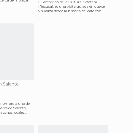
erca de la plaza
El Recorrido de la Cultura Cafetera
(Recuca), es una visita guiada en que se
visualiza desde la historia del café con
artefactos y
n Salento
u nombre a uno de
ares de Salento,
auchos locales