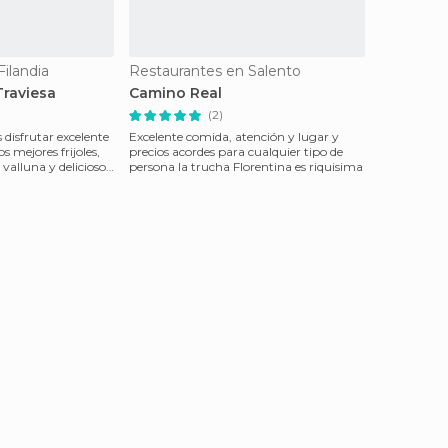
ilandia
Restaurantes en Salento
Traviesa
Camino Real
(2)
 disfrutar excelente
Excelente comida, atención y lugar y
s mejores frijoles,
precios acordes para cualquier tipo de
 valluna y deliciosos
persona la trucha Florentina es riquisima