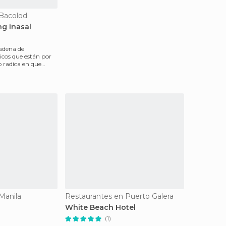
 Bacolod
g inasal
adena de
cos que están por
to radica en que
r
Manila
Restaurantes en Puerto Galera
White Beach Hotel
(1)