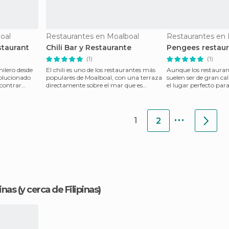
oal
Restaurantes en Moalboal
Restaurantes en I
staurant
Chili Bar y Restaurante
Pengees restau
(1)
(1)
ilero desde
El chili es uno de los restaurantes más
Aunque los restauran
volucionado
populares de Moalboal, con una terraza
suelen ser de gran cal
ncontrar
directamente sobre el mar que es
el lugar perfecto pa
fantástica para ve
a mitad
...
1
2
inas
(y cerca de Filipinas)