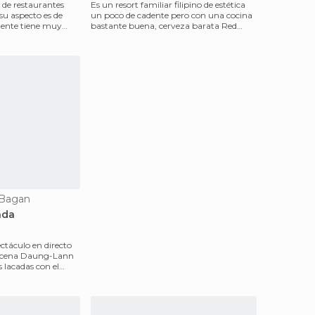
 de restaurantes
Es un resort familiar filipino de estética
 su aspecto es de
un poco de cadente pero con una cocina
mente tiene muy
bastante buena, cerveza barata Red
Horse y calam
 Bagan
nda
ctáculo en directo
l cena Daung-Lann
s lacadas con el