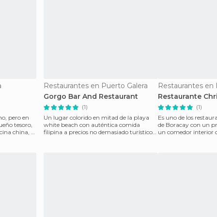
a
Restaurantes en Puerto Galera
Restaurantes en 
Gorgo Bar And Restaurant
Restaurante Chr
(1)
(1)
no, pero en
Un lugar colorido en mitad de la playa
Es uno de los restau
ueño tesoro,
white beach con auténtica comida
de Boracay con un pr
cina china, y
filipina a precios no demasiado turísticos,
un comedor interior 
cuesta unos 2€
sobre el pa