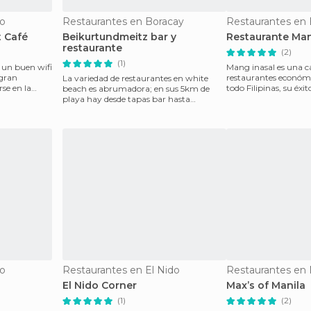
do
Restaurantes en Boracay
Restaurantes en
t Café
Beikurtundmeitz bar y
Restaurante Man
restaurante
(2)
(1)
n un buen wifi
Mang inasal es una c
 gran
restaurantes económi
La variedad de restaurantes en white
se en la
todo Filipinas, su éxi
beach es abrumadora; en sus 5km de
tienen el pollo a la ba
playa hay desde tapas bar hasta
restaurantes italianos, pa
do
Restaurantes en El Nido
Restaurantes en 
El Nido Corner
Max’s of Manila
(1)
(2)