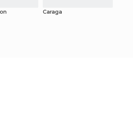
zon
Caraga
Weste