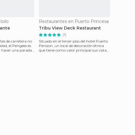
loilo
Restaurantes en Puerto Princesa
rante
Tribu View Deck Restaurant
(1)
tes de carretera no
Situado en el tercer piso del hotel Puerto
idad, el Pengees es
Pension, un local de decoración étnica
ra hacer una parada
que tiene como valor principal sus vistas,
ya qu