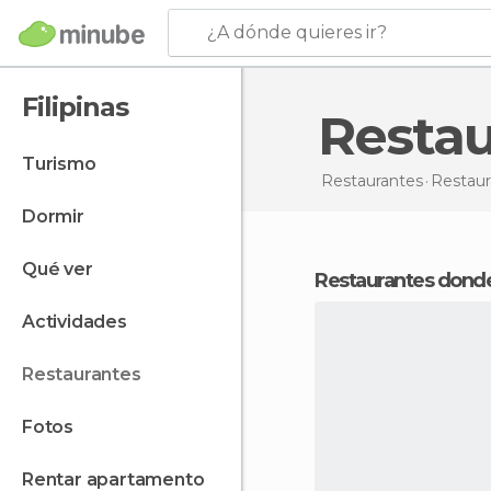
¿A dónde quieres ir?
Filipinas
Resta
turismo
Restaurantes
Restau
dormir
qué ver
Restaurantes donde
actividades
restaurantes
fotos
rentar apartamento