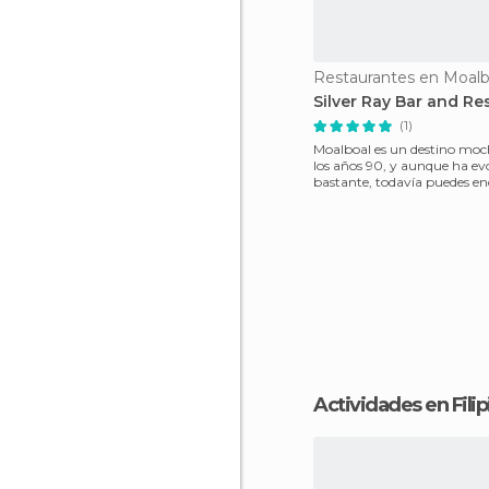
Restaurantes en Moalb
Silver Ray Bar and Re
(1)
Moalboal es un destino moch
los años 90, y aunque ha e
bastante, todavía puedes e
lugares a buen pre
Actividades en Filip