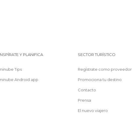
INSPÍRATE Y PLANIFICA
SECTOR TURÍSTICO
minube Tips
Regístrate como proveedor
minube Android app
Promociona tu destino
Contacto
Prensa
El nuevo viajero