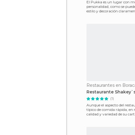
El Pukka es un lugar con 
personalidad, como se puede
estilo y decoración clarame
jamaicana, reggae, bandera
Restaurantes en Borac
Restaurante Shakey`
(1)
Aunque el aspecto del restau
típico de comida rápida, en r
calidad y variedad de su ca
más allá,