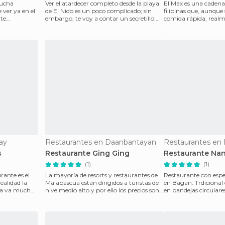
mucha
Ver el atardecer completo desde la playa
El Max es una cadena
 ver ya en el
de El Nido es un poco complicado; sin
filipinas que, aunque
nte
embargo, te voy a contar un secretillo:
comida rápida, real
s
desde un re
buena calidad, es f
ay
Restaurantes en Daanbantayan
Restaurantes en
s
Restaurante Ging Ging
Restaurante Na
(1)
(1)
rante es el
La mayoría de resorts y restaurantes de
Restaurante con espe
ealidad la
Malapascua están dirigidos a turistas de
en Bagan. Trdiciona
rta va mucho
nive medio alto y por ello los precios son
en bandejas circulare
del mi
arroz en el cent