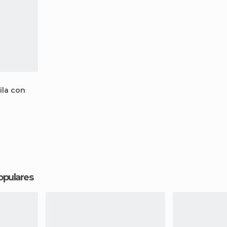
ila con
opulares