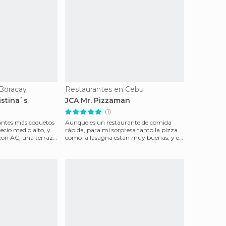
Boracay
Restaurantes en Cebu
istina`s
JCA Mr. Pizzaman
(1)
rantes más coquetos
Aunque es un restaurante de comida
ecio medio alto, y
rápida, para mi sorpresa tanto la pizza
con AC, una terraza
como la lasagna están muy buenas, y en
pizzas tienen ta