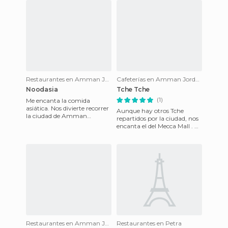
Restaurantes en Amman Jordan
Cafeterías en Amman Jordan
Noodasia
Tche Tche
(1)
Me encanta la comida
asiática. Nos divierte recorrer
Aunque hay otros Tche
la ciudad de Amman
repartidos por la ciudad, nos
descubriendo lugares nuevos
encanta el del Mecca Mall . Es
donde comer. La primera vez
uno de nuestros lugares
q
favoritos para ver la l
Restaurantes en Amman Jordan
Restaurantes en Petra