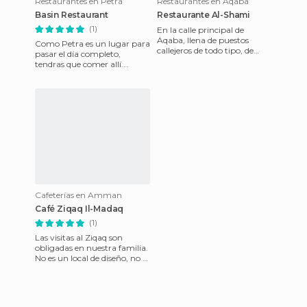
Restaurantes en Petra
Restaurantes en Aqaba
Basin Restaurant
Restaurante Al-Shami
(1)
En la calle principal de
Aqaba, llena de puestos
Como Petra es un lugar para
callejeros de todo tipo, de
pasar el día completo,
ruido, de gente y de
tendras que comer allí.
paseantes, como íbamos con
Siempre puedes llevarte un
mater
sándwich y hacerte uno de lo
Cafeterías en Amman
Café Ziqaq Il-Madaq
(1)
Las visitas al Ziqaq son
obligadas en nuestra familia.
No es un local de diseño, no es
lujoso. Es un café de
camaradería, de amigo