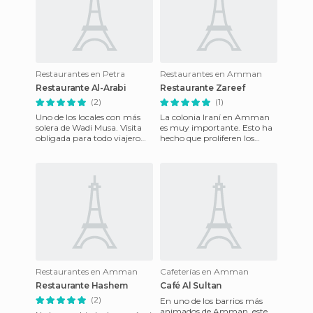
Restaurantes en Petra
Restaurantes en Amman
Restaurante Al-Arabi
Restaurante Zareef
(2)
(1)
Uno de los locales con más
La colonia Iraní en Amman
solera de Wadi Musa. Visita
es muy importante. Esto ha
obligada para todo viajero
hecho que proliferen los
que quiera comer bien y
restaurantes de comida
barato. La comida es ab
persa. Son frecuentados por f
Restaurantes en Amman
Cafeterías en Amman
Restaurante Hashem
Café Al Sultan
(2)
En uno de los barrios más
animados de Amman, este