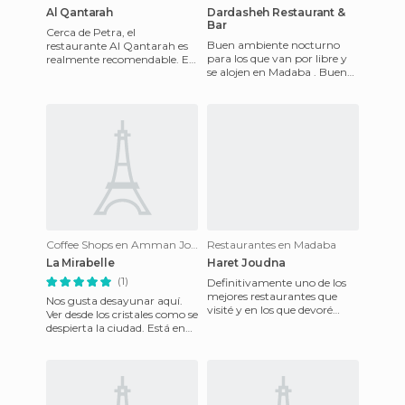
Al Qantarah
Dardasheh Restaurant &
Bar
Cerca de Petra, el
Buen ambiente nocturno
restaurante Al Qantarah es
para los que van por libre y
realmente recomendable. El
se alojen en Madaba . Buenos
restaurante está muy bien
precios, el personal atento y
decorado al estilo tradicional.
divertido. Para
Coffee Shops en Amman Jordan
Restaurantes en Madaba
La Mirabelle
Haret Joudna
(1)
Definitivamente uno de los
mejores restaurantes que
Nos gusta desayunar aquí.
visité y en los que devoré
Ver desde los cristales como se
durante mi viaje por
despierta la ciudad. Está en
Jordania. Se encuentra en el
un barrio bullicioso, alegre.
c
Tomar un del