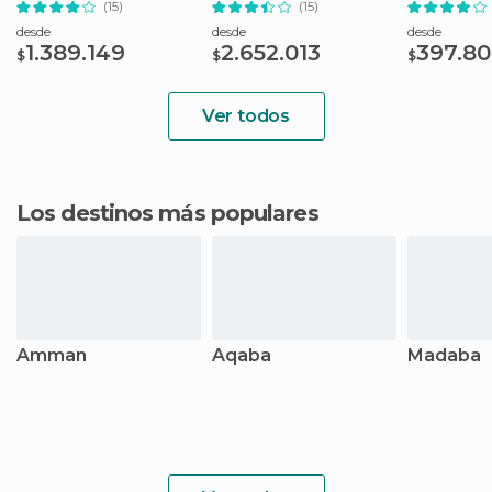
(15)
(15)
desde
desde
desde
1.389.149
2.652.013
397.80
$
$
$
Ver todos
Los destinos más populares
Amman
Aqaba
Madaba