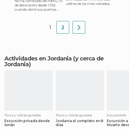
No ha cambiado de menú, ni
café es de los más visitados
de decoración desde 1.952
por los viajeros. Destacan sus
cuando abrió sus puertas.
amplias terrazas, s
Mesas de plástico, hileras de
bombillas... Su plat
1
2
Actividades en Jordania
(y cerca de
Jordania)
Tours y visitas guiadas
Tours y visitas guiadas
Excursiones
Excursión privada desde
Jordania al completo en 8
Excursión a
Amán
días
Muerto des