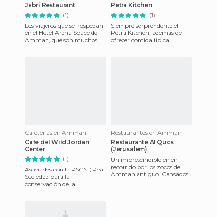
Jabri Restaurant
Petra Kitchen
(1)
(1)
Los viajeros que se hospedan
Siempre sorprendente el
en el Hotel Arena Space de
Petra Kitchen, además de
Amman, que son muchos, a
ofrecer comida típica
veces se quejan de que no
beduina, te da la
hay mucho que hacer po
oportunidad de que elabores
tus propios p
Cafeterías en Amman
Restaurantes en Amman
Café del Wild Jordan
Restaurante Al Quds
Center
(Jerusalem)
(1)
Un imprescindible en en
recorrido por los zocos del
Asociados con la RSCN ( Real
Amman antiguo. Cansados
Sociedad para la
de comprar, de mirar y de
conservación de la
vivir la ciudad más auténtic
Naturaleza. Jordania) es un
primer paso para descubrir
las Reserv