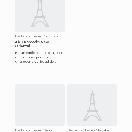
Restaurantes en Amman
Abu Ahmed's New
Oriental
En un edificio de piedra, con
un fabuloso jardín, ofrece
una buena variedad de
comida típica jordana,
además de otros platos de or
Restaurantes en Petra
Restaurantes en Madaba