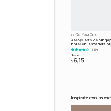
GetYourGuide
Aeropuerto de Singapu
hotel en lanzadera ofi
(369)
desde
6,15
$
Inspírate con las m