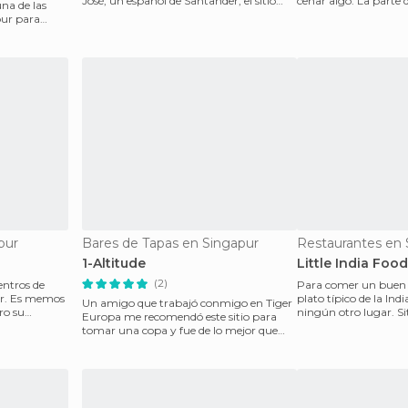
José, un español de Santander, el sitio
cenar algo. La parte
una de las
tiene t
una en la que
pur para
pur
Bares de Tapas en Singapur
Restaurantes en 
1-Altitude
Little India Foo
(2)
entros de
Para comer un buen 
ur. Es memos
plato típico de la Indi
Un amigo que trabajó conmigo en Tiger
ro su
ningún otro lugar. S
Europa me recomendó este sitio para
de la s
tomar una copa y fue de lo mejor que
hicimos. Esta en el