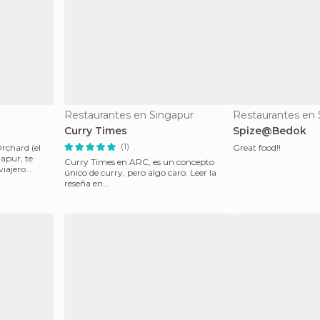
Restaurantes en Singapur
Restaurantes en 
Curry Times
Spize@Bedok
(1)
rchard (el
Great food!!
gapur, te
Curry Times en ARC, es un concepto
viajero
único de curry, pero algo caro. Leer la
reseña en
http://www.chanchop.com/1/post/2013/05/curry