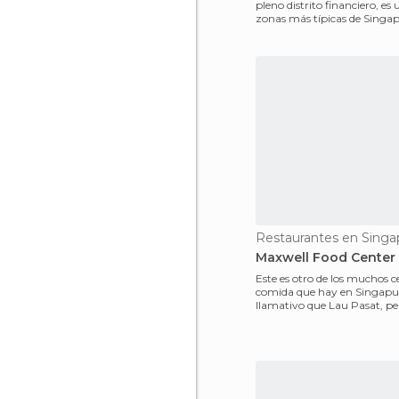
pleno distrito financiero, es 
zonas más típicas de Singa
cenar. Porque las
Restaurantes en Singa
Maxwell Food Center
Este es otro de los muchos c
comida que hay en Singap
llamativo que Lau Pasat, pe
ambiente es más genuin