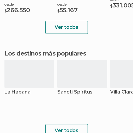
331.00
desde
desde
$
266.550
55.167
$
$
Ver todos
Los destinos más populares
La Habana
Sancti Spíritus
Villa Clar
Ver todos