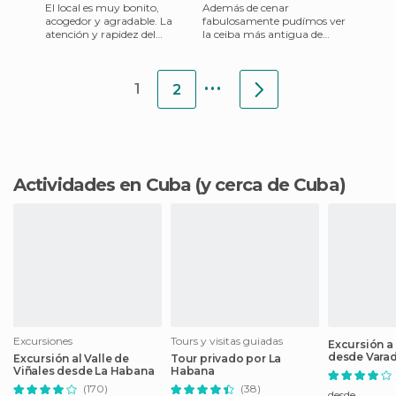
El local es muy bonito,
Además de cenar
acogedor y agradable. La
fabulosamente pudímos ver
atención y rapidez del
la ceiba más antigua de
servicio perfecta, comimos
Trinidad, no fue nuestro caso
fenomenal a un precio
porque fuimos a cenar pero
...
razonable
en caso
1
2
Actividades en Cuba
(y cerca de Cuba)
Excursiones
Tours y visitas guiadas
Excursión a
desde Vara
Excursión al Valle de
Tour privado por La
Viñales desde La Habana
Habana
(170)
(38)
desde