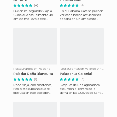
(4)
(4)
Fue en mi segundo viaje a
En el Habana Café se pueden
Cuba que casualmente un
ver cada noche actuaciones
amigo me llevo a este
de salsa en un ambiente
esdificio de 39 plantas y en la
relajado. Con mesas y sillas
ultima esta ubicado el res
alrededor del escenari
Restaurantes en Habana
Restaurantes en Valle de Viñales
Paladar Doña Blanquita
Paladar La Colonial
(1)
(3)
Ropa vieja, con tosotones,
Después de una agotadora
rico plato cubano que se
excursión al centro de la
disfruta en este acojedor
tierra en las Cuevas de Santo
restaurant.
Tomás, el hambre me tenía
havanza.com/doñablanquita
cogido el estómago y no