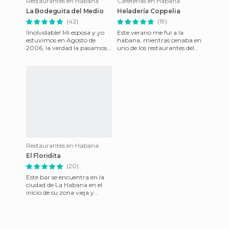
Restaurantes en Habana
Cafeterías en Habana
La Bodeguita del Medio
Heladería Coppelia
(42)
(19)
!Inolvidable! Mi esposa y yo
Este verano me fui a la
estuvimos en Agosto de
habana, mientras cenaba en
2006, la verdad la pasamos
uno de los restaurantes del
muy bien , por supuesto nos
hotel melia cohiba pedí de
tomamos un mojito, es
postre un helado y me tr
Restaurantes en Habana
El Floridita
(20)
Este bar se encuentra en la
ciudad de La Habana en el
inicio de su zona vieja y
cercano a la calle más
céntrica y la más utilizada