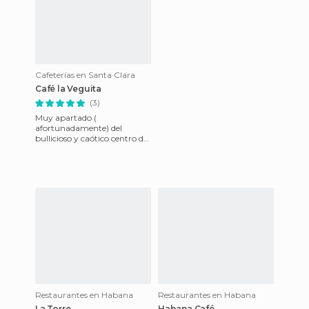
Cafeterías en Santa Clara
Café la Veguita
(3)
Muy apartado (
afortunadamente) del
bullicioso y caótico centro de
la ciudad de Santa Clara, en
la calle Maceo, se encuentra
La Ve
Restaurantes en Habana
Restaurantes en Habana
La Torre
Habana Café