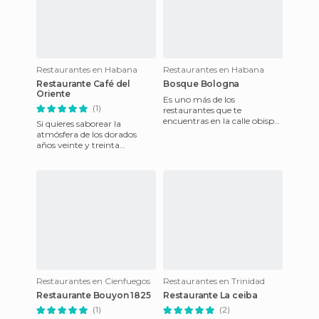
Restaurantes en Habana
Restaurantes en Habana
Restaurante Café del
Bosque Bologna
Oriente
Es uno más de los
(1)
restaurantes que te
encuentras en la calle obispo,
Si quieres saborear la
el precio es normal (ni barato
atmósfera de los dorados
ni caro) y el pescado o langos
años veinte y treinta
cubanos, no debes dejar de
visitar este restaurante, lugar
d
Restaurantes en Cienfuegos
Restaurantes en Trinidad
Restaurante Bouyon 1825
Restaurante La ceiba
(1)
(2)