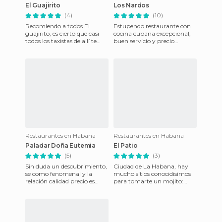
El Guajirito
Los Nardos
(4)
(10)
Recomiendo a todos El
Estupendo restaurante con
guajirito, es cierto que casi
cocina cubana excepcional,
todos los taxistas de allí te
buen servicio y precio
llevan. El lugar es fantástico,
comedido, en la puerta hay
se come genial c
dos porteros que controlan
Restaurantes en Habana
Restaurantes en Habana
Paladar Doña Eutemia
El Patio
(5)
(3)
Sin duda un descubrimiento,
Ciudad de La Habana, hay
se como fenomenal y la
mucho sitios conocidisimos
relación calidad precio es
para tomarte un mojito:
estupenda. EL servicio es
Floridita, La bodeguita del
excepcional, me atrevería
Medio, pero yo personalme