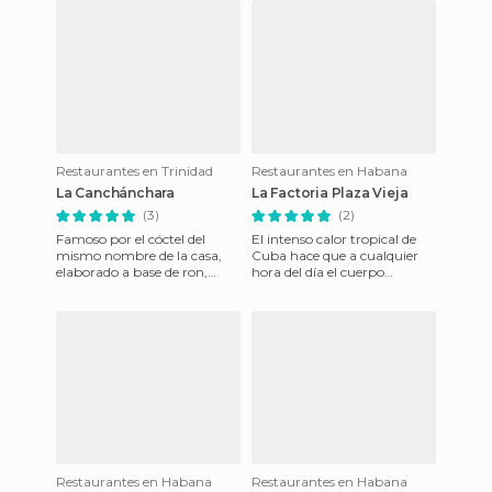
Restaurantes en Trinidad
Restaurantes en Habana
La Canchánchara
La Factoria Plaza Vieja
(3)
(2)
Famoso por el cóctel del
El intenso calor tropical de
mismo nombre de la casa,
Cuba hace que a cualquier
elaborado a base de ron,
hora del día el cuerpo
miel, limón y agua, el local
agradezca una bebida que
que tiene parte de patio d
contenga la frescura que ne
Restaurantes en Habana
Restaurantes en Habana