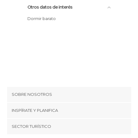
Otros datos de interés
Dormir barato
SOBRE NOSOTROS
Cookies
INSPÍRATE Y PLANIFICA
Política de privacidad
minube Tips
SECTOR TURÍSTICO
Términos y condiciones
minube Android app