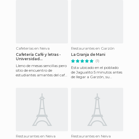
Cafeterías en Neiva
Restaurantes en Garzón
Cafetería Café y letras -
La Granja de Mani
Universidad
(1)
Surcolombiana
Lleno de mesas sencillas pero
Esta ubicado en el poblado
sitio de encuentro de
de Jagualito 5 minutos antes
estudiantes amantes del café
de llegar a Garzón, su
y la literatura. Personas de
comida es deliciosa su
afuera y egresados a
especialidad es la parrilla,
Restaurantes en Neiva
Restaurantes en Neiva