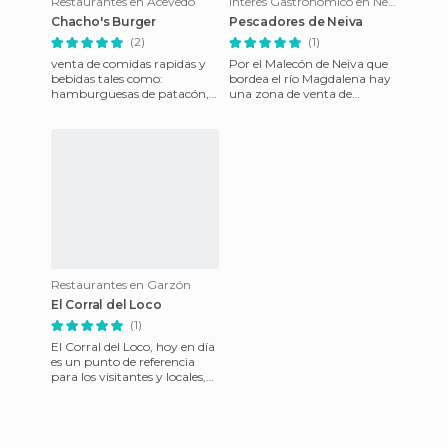
Restaurantes en Acevedo
Interés Gastronómico en Neiva
Chacho's Burger
Pescadores de Neiva
(2)
(1)
venta de comidas rapidas y
Por el Malecón de Neiva que
bebidas tales como:
bordea el río Magdalena hay
hamburguesas de patacón,
una zona de venta de
pan con carne de res y pollo.
pescado fresco con las barcas
salchipapas perros calie
de los pescadores ofert
Restaurantes en Garzón
El Corral del Loco
(1)
El Corral del Loco, hoy en día
es un punto de referencia
para los visitantes y locales,
con su privilegiada ubicación
y ambiente e