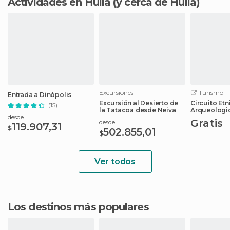
Actividades en Huila
(y cerca de Huila)
Excursiones
Turismoi
Entrada a Dinópolis
Excursión al Desierto de
Circuito Étn
(15)
la Tatacoa desde Neiva
Arqueologic
desde
Gratis
desde
119.907,31
$
502.855,01
$
Ver todos
Los destinos más populares