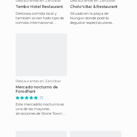
Restaurantes en Zanzibar
Restaurantes en Zanzibar
Tembo Hotel Restaurant
Cholo's Bar & Restaurant
Deliciosa comida local y
Situado en la playa de
también sirven todo tipo de
Nungwi donde podrás
comida internacional.
degustar espectaculares
Situado en el Hotel tembo,
zumos de frutas frescas, es
aunque no te encuentres all
ideal para ir a ver el
atardecer, s
Restaurantes en Zanzibar
Mercado nocturno de
Forodhani
(1)
Este mercadillo nocturno es
una de las mayores
atracciones de Stone Town.
Es un poco como versión
swahili de la famosa plaza de
Ja