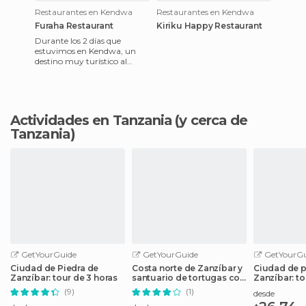
Restaurantes en Kendwa
Restaurantes en Kendwa
Furaha Restaurant
Kiriku Happy Restaurant
Durante los 2 días que
estuvimos en Kendwa, un
destino muy turístico al
norte de Zanzíbar que
destaca por su bonita playa,
comimos
Actividades en Tanzania
(y cerca de
Tanzania)
GetYourGuide
GetYourGuide
GetYourGu
Ciudad de Piedra de
Costa norte de Zanzíbar y
Ciudad de p
Zanzíbar: tour de 3 horas
santuario de tortugas con
Zanzíbar: to
almuerzo
Mercury
(9)
(1)
desde