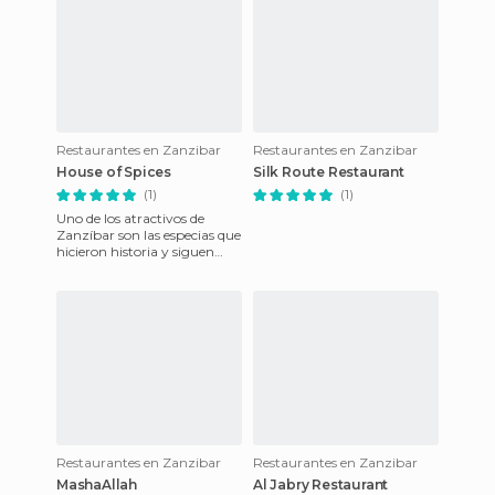
Restaurantes en Zanzibar
Restaurantes en Zanzibar
House of Spices
Silk Route Restaurant
(1)
(1)
Uno de los atractivos de
Zanzíbar son las especias que
hicieron historia y siguen
siendo una de sus referencias.
Para almorzar nue
Restaurantes en Zanzibar
Restaurantes en Zanzibar
MashaAllah
Al Jabry Restaurant