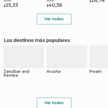
26,74
desde
desde
$
25,33
40,36
$
$
Ver todos
Los destinos más populares
Zanzibar and
Arusha
Pwani
Pemba
Ver todos