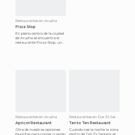
Restaurantes en Arusha
Pizza Stop
En pleno centro de la ciudad
de Arusha se encuentra el
restaurante Pizza Stop, un
restaurante pequeño y
familiar con una gran vari
Restaurantes en Arusha
Restaurantes en Dar Es Salaam
Apricot Restaurant
Ten to Ten Restaurant
Otra de nuestras opciones
Cuando cae la noche la zona
favoritas para comer cuando
centro de Dar Es Salaam se