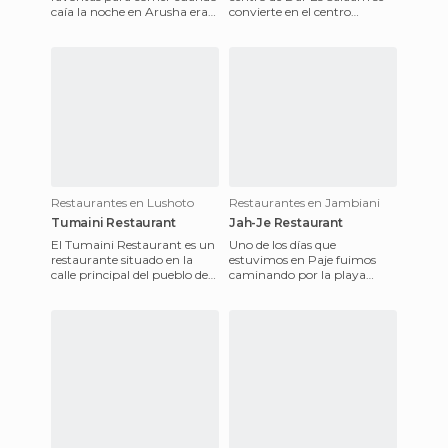
caía la noche en Arusha era
convierte en el centro
el pequeño restaurante de
gastronómico de la ciudad.
comida local Apricot.
Sus calles se llenan de m
Restaurantes en Lushoto
Restaurantes en Jambiani
Tumaini Restaurant
Jah-Je Restaurant
El Tumaini Restaurant es un
Uno de los días que
restaurante situado en la
estuvimos en Paje fuimos
calle principal del pueblo de
caminando por la playa
Lushoto, justo antes de su
hasta Jambiani, un pequeño
mercado. Tienen un
pueblo de pescadores donde
apenas s