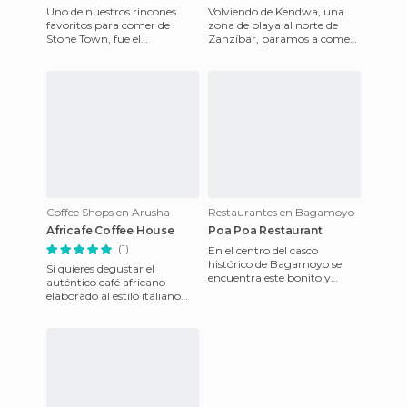
Uno de nuestros rincones
Volviendo de Kendwa, una
favoritos para comer de
zona de playa al norte de
Stone Town, fue el
Zanzíbar, paramos a comer
restaurante MashaAllah, un
por casualidad en el
pequeño local situado en la
restaurante Al Jabri, situado
calle N
a
Coffee Shops en Arusha
Restaurantes en Bagamoyo
Africafe Coffee House
Poa Poa Restaurant
(1)
En el centro del casco
histórico de Bagamoyo se
Si quieres degustar el
encuentra este bonito y
auténtico café africano
colorista restaurante donde
elaborado al estilo italiano
ofrecen una gran variedad de
Africafe Coffee House es una
c
de las mejores opciones d