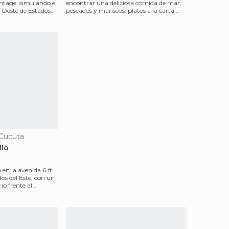
ntage, simulando el
encontrar una deliciosa comida de mar,
el Oeste de Estados
pescados y mariscos, platos a la carta,
también p
 Cucuta
llo
 en la avenida 6 #
dos del Este, con un
io frente al