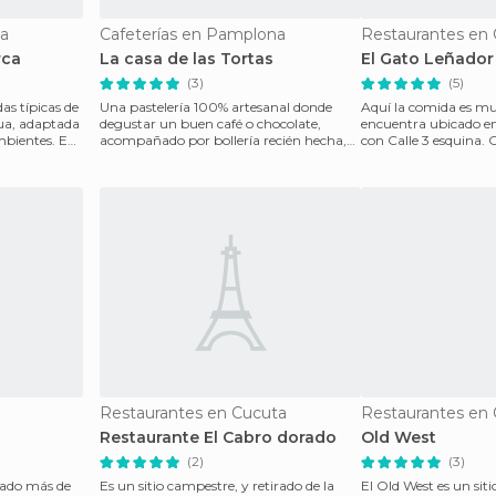
ta
Cafeterías en Pamplona
Restaurantes en
rca
La casa de las Tortas
El Gato Leñador
(3)
(5)
as típicas de
Una pastelería 100% artesanal donde
Aquí la comida es muy
gua, adaptada
degustar un buen café o chocolate,
encuentra ubicado en
mbientes. En
acompañado por bollería recién hecha,
con Calle 3 esquina.
un pastel de manzana
deliciosas rápidas
Restaurantes en Cucuta
Restaurantes en
Restaurante El Cabro dorado
Old West
(2)
(3)
cado más de
Es un sitio campestre, y retirado de la
El Old West es un siti