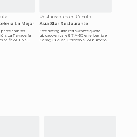
cuta
Restaurantes en Cucuta
elería La Mejor
Asia Star Restaurante
 parecieran ser
Este distinguido restaurante queda
ición. La Panadería
ubicado en calle 8 7 A-50 en el barrio el
 edificios. En el
Colsag Cúcuta, Colombia, los numero de
contacto son 3