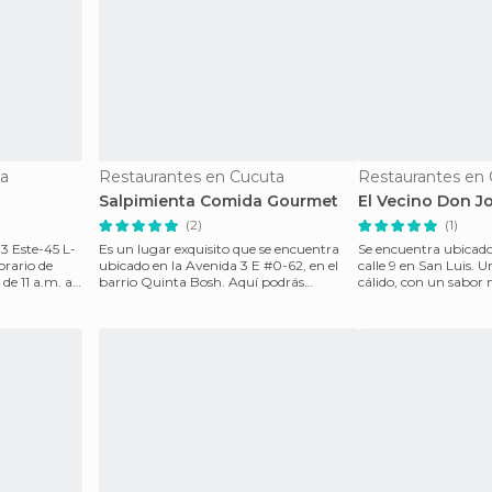
ta
Restaurantes en Cucuta
Restaurantes en
Salpimienta Comida Gourmet
El Vecino Don J
(2)
(1)
 3 Este-45 L-
Es un lugar exquisito que se encuentra
Se encuentra ubicado
orario de
ubicado en la Avenida 3 E #0-62, en el
calle 9 en San Luis. Un restaurante muy
 de 11 a.m. a
barrio Quinta Bosh. Aquí podrás
cálido, con un sabor
disfrutar de la m
atención adecu