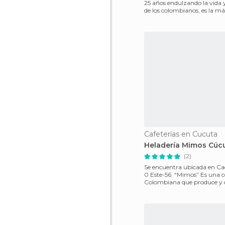
25 años endulzando la vida y
de los colombianos, es la m
empresa de
Cafeterías en Cucuta
Heladería Mimos Cúc
(2)
Se encuentra ubicada en Cao
0 Este-56. “Mimos” Es una compañía
Colombiana que produce y 
helados, fue