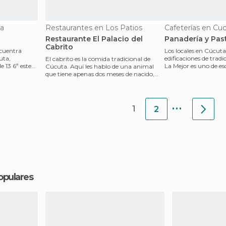
ta
Restaurantes en Los Patios
Cafeterías en Cu
Restaurante El Palacio del
Panadería y Past
Cabrito
ncuentra
Los locales en Cúcuta
uta,
edificaciones de trad
El cabrito es la comida tradicional de
e 13 6ª este
La Mejor es uno de esos
Cúcuta. Aquí les hablo de una animal
centro qued
que tiene apenas dos meses de nacido,
por lo que en lo
...
1
2
opulares