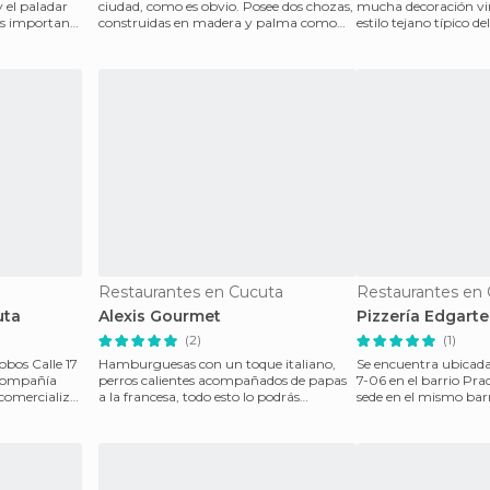
 el paladar
ciudad, como es obvio. Posee dos chozas,
mucha decoración vi
ás importante
construidas en madera y palma como
estilo tejano típico d
techo, que
Unidos. La c
Restaurantes en Cucuta
Restaurantes en
uta
Alexis Gourmet
Pizzería Edgarte
(2)
(1)
bos Calle 17
Hamburguesas con un toque italiano,
Se encuentra ubicada
perros calientes acompañados de papas
7-06 en el barrio Pra
comercializa
a la francesa, todo esto lo podrás
sede en el mismo barr
encontrar en Alexis G
polideportivo e