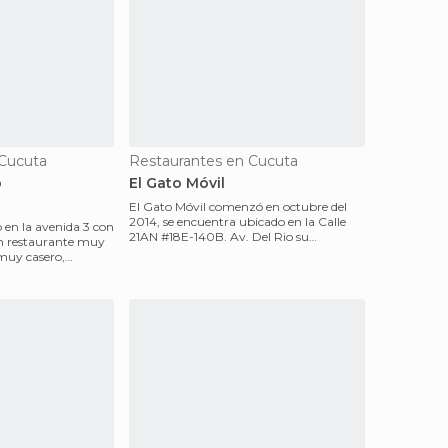
 Cucuta
Restaurantes en Cucuta
o
El Gato Móvil
El Gato Móvil comenzó en octubre del
2014, se encuentra ubicado en la Calle
 en la avenida 3 con
21AN #18E-140B. Av. Del Rio su
especialidad es la piz
 muy casero,