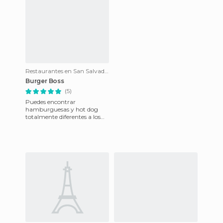
Restaurantes en San Salvador
Burger Boss
(5)
Puedes encontrar
hamburguesas y hot dog
totalmente diferentes a los
que conocemos! El lugar es
pequeño pero tiene mucha
comodid