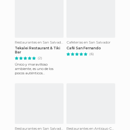
Restaurantes en San Salvador
Cafeterías en San Salvador
Tekalei Restaurant & Tiki
Café San Fernando
Bar
(6)
(2)
Único y maravilloso
ambiente, es uno de los
pocos auténticos
restaurantes de comida
hawaiana en
latinoamericana, ofreciendo
mas de
Restaurantes en San Salvador
Restaurantes en Antiguo Cuscatlán