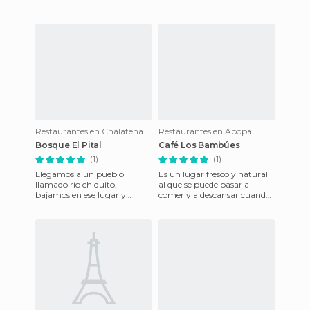
departamento de San
Salvador
Restaurantes en Chalatenango
Restaurantes en Apopa
Bosque El Pital
Café Los Bambúes
(1)
(1)
Llegamos a un pueblo
Es un lugar fresco y natural
llamado río chiquito,
al que se puede pasar a
bajamos en ese lugar y
comer y a descansar cuando
empezamos una caminata
el turista regresa de su paseo
hacia el cerro pasamos a
por a zona Norte de
través de bosque