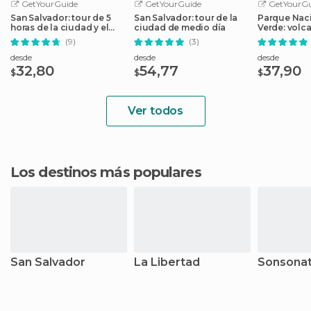
GetYourGuide
GetYourGuide
GetYourGu
San Salvador: tour de 5
San Salvador: tour de la
Parque Naci
horas de la ciudad y el
ciudad de medio día
Verde: volc
volcán
Coatepequ
(9)
(3)
desde
desde
desde
32,80
54,77
37,90
$
$
$
Ver todos
Los destinos más populares
San Salvador
La Libertad
Sonsona