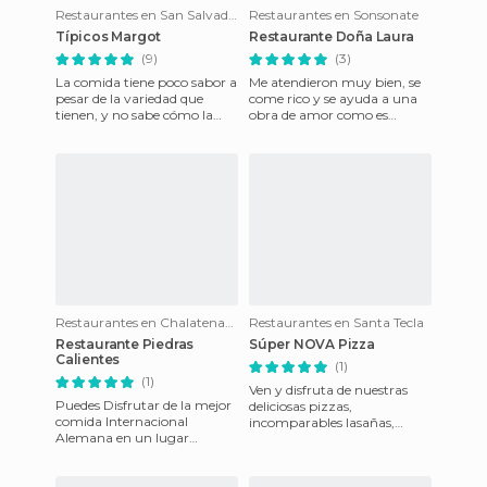
Restaurantes en San Salvador
Restaurantes en Sonsonate
Típicos Margot
Restaurante Doña Laura
(9)
(3)
La comida tiene poco sabor a
Me atendieron muy bien, se
pesar de la variedad que
come rico y se ayuda a una
tienen, y no sabe cómo la
obra de amor como es
verdadera comida típica, si
Asociación ágape de El
alguien quiere típicos
Salvador.
Restaurantes en Chalatenango
Restaurantes en Santa Tecla
Restaurante Piedras
Súper NOVA Pizza
Calientes
(1)
(1)
Ven y disfruta de nuestras
Puedes Disfrutar de la mejor
deliciosas pizzas,
comida Internacional
incomparables lasañas,
Alemana en un lugar
aclamados panes con ajo...
rodeado por la Naturaleza es
Todo esto y mucho mas en el
una experiencia que no
mejor
puedes p