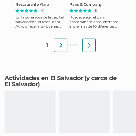
Restaurante Atrio
Pans & Company
(4)
(1)
En la zona rosa de la capital
Puedes elegir el pan,
salvadoreña, el restaurant
acompañamiento, entradas
Atrio ofrece muy buenas
entre mas de 10 diferentes
pastas realizadas con
opciones de sándwich. El
especiales salsas. Los mart
precio es bastante accesible
...
1
2
Actividades en El Salvador
(y cerca de
El Salvador)