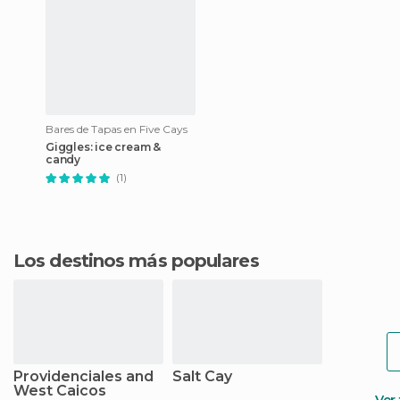
Bares de Tapas en Five Cays
Giggles: ice cream &
candy
(1)
Los destinos más populares
Providenciales and
Salt Cay
West Caicos
Ver