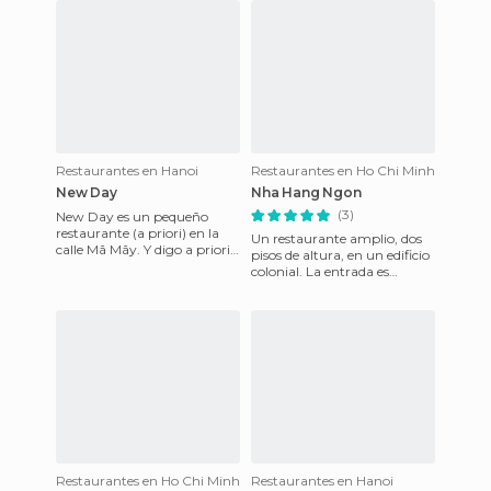
Restaurantes en Hanoi
Restaurantes en Ho Chi Minh
New Day
Nha Hang Ngon
(3)
New Day es un pequeño
restaurante (a priori) en la
Un restaurante amplio, dos
calle Mã Mãy. Y digo a priori
pisos de altura, en un edificio
porque desde la calle sólo se
colonial. La entrada es
aprecia una pequeña
impactante, y la comida a la
vista, se prepara
Restaurantes en Ho Chi Minh
Restaurantes en Hanoi