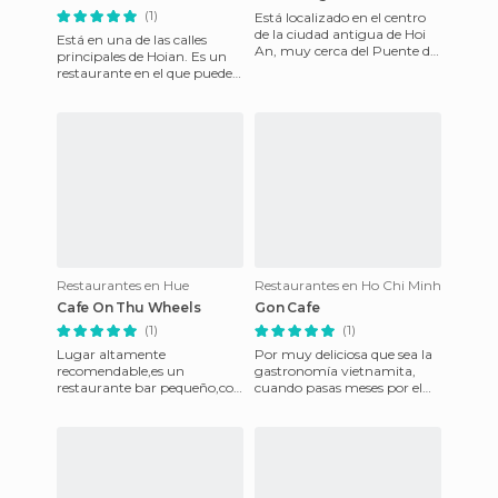
(1)
Está localizado en el centro
de la ciudad antigua de Hoi
Está en una de las calles
An, muy cerca del Puente de
principales de Hoian. Es un
la Lejanía y en plena zona
restaurante en el que puedes
comercial. Está mu
tomar comida vietnamita así
como algo rápido, f
Restaurantes en Hue
Restaurantes en Ho Chi Minh
Cafe On Thu Wheels
Gon Cafe
(1)
(1)
Lugar altamente
Por muy deliciosa que sea la
recomendable,es un
gastronomía vietnamita,
restaurante bar pequeño,con
cuando pasas meses por el
4 o 5 mesas,la decoración
sudeste asiático, lo cierto es
está hecha a base de
que a veces uno nece
pintadas,de escritos