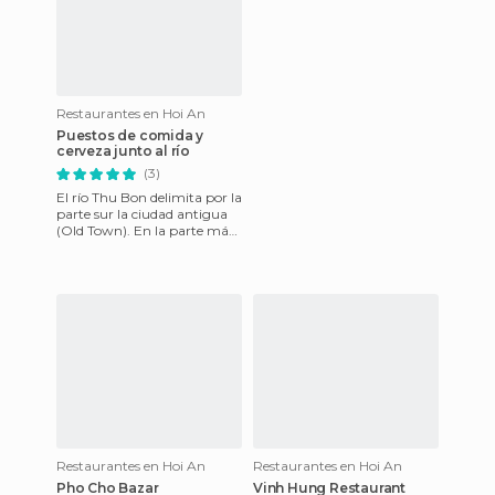
Restaurantes en Hoi An
Puestos de comida y
cerveza junto al río
(3)
El río Thu Bon delimita por la
parte sur la ciudad antigua
(Old Town). En la parte más
oeste del río, más allá del
Puente Japonés
Restaurantes en Hoi An
Restaurantes en Hoi An
Pho Cho Bazar
Vinh Hung Restaurant