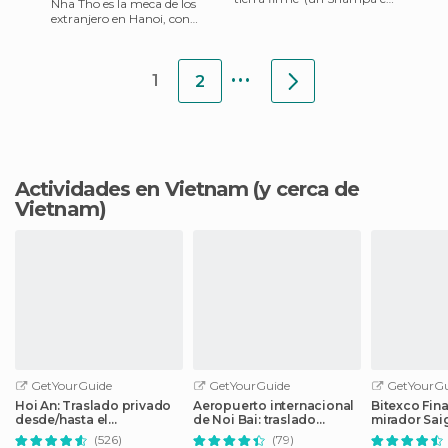
Nha Tho es la meca de los
la Bahía de Halong sería la
extranjero en Hanoi, con
primera opción)no
decenas de restaurantes de
todos los precios y n
...
1
2
Actividades en Vietnam
(y cerca de
Vietnam)
GetYourGuide
GetYourGuide
GetYourGu
Hoi An: Traslado privado
Aeropuerto internacional
Bitexco Fin
desde/hasta el
de Noi Bai: traslado
mirador Sai
aeropuerto de Da Nang
privado
preferente
(526)
(79)