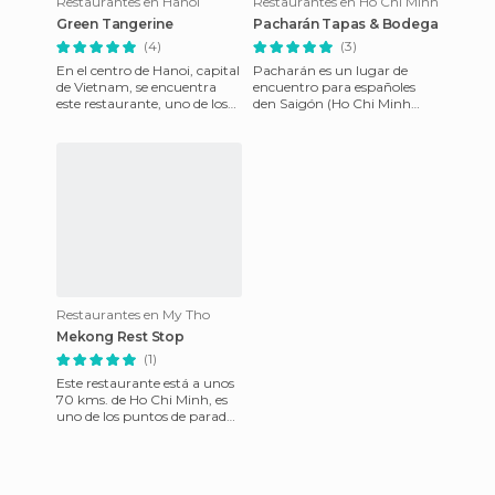
Restaurantes en Hanoi
Restaurantes en Ho Chi Minh
Green Tangerine
Pacharán Tapas & Bodega
(4)
(3)
En el centro de Hanoi, capital
Pacharán es un lugar de
de Vietnam, se encuentra
encuentro para españoles
este restaurante, uno de los
den Saigón (Ho Chi Minh
más visitados y
City). Este restaurante y bar
recomendados en todas las
de copas tiene su moment
guí
Restaurantes en My Tho
Mekong Rest Stop
(1)
Este restaurante está a unos
70 kms. de Ho Chi Minh, es
uno de los puntos de parada
típicos de las excursiones que
vuelven del Del