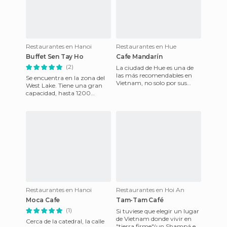
Restaurantes en Hanoi
Restaurantes en Hue
Buffet Sen Tay Ho
Cafe Mandarín
(2)
La ciudad de Hue es una de
las más recomendables en
Se encuentra en la zona del
Vietnam, no solo por sus
West Lake. Tiene una gran
monumentalidad, sino que
capacidad, hasta 1200
tiene uno de los restaurante
clientes. En su buffet ofrece
hasta 200 platos d
Restaurantes en Hanoi
Restaurantes en Hoi An
Moca Cafe
Tam-Tam Café
(1)
Si tuviese que elegir un lugar
de Vietnam donde vivir en
Cerca de la catedral, la calle
"tierra firme"(un Shampá en