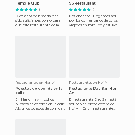
Temple Club
96 Restaurant
(1)
(1)
Diez años de historia han
Nos encantó!! Llegamos aquí
sido suficientes como para
por los comentarios de otros
que este restaurante de la
viajeros en minube y estuvo
antigua Saigón se convierta
genial. Probamos el Cha Cá,
en un referente del bu
los fresh spri
Restaurantes en Hanoi
Restaurantes en Hoi An
Puestos de comida en la
Restaurante Dac San Hoi
calle
An
En Hanoi hay muchos
El restaurante Dac San está
puestos de comida en la calle.
situado en pleno centro de
Algunos puestos de comida
Hoi An. Es un restaurante
son fijos y tienen una
sencillo, pero que preparar
habitación a pie de calle e
muy bien sus espec