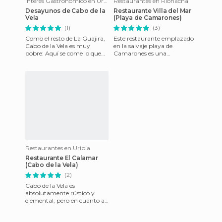
Interés Gastronómico en Uribia
Restaurantes en Riohacha
Desayunos de Cabo de la
Restaurante Villa del Mar
Vela
(Playa de Camarones)
(1)
(3)
Como el resto de La Guajira,
Este restaurante emplazado
Cabo de la Vela es muy
en la salvaje playa de
pobre: Aquí se come lo que
Camarones es una
da el mar, lo poco que llega
espectacular sorpresa. Bajo
desde Uribia y lo ínfi
un techo de hojas de palma,
rodeado
Restaurantes en Uribia
Restaurante El Calamar
(Cabo de la Vela)
(2)
Cabo de la Vela es
absolutamente rústico y
elemental, pero en cuanto a
comida, se come como los
reyes. Obviamente, el menú