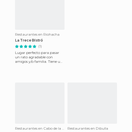
Restaurantes en Riohacha
La Trece BIstró
(1)
Lugar perfecto para pasar
un rato agradable con
amigos y/o familia. Tiene un
ambiente súper chillin
ambientado por buena
música y
Restaurantes en Cabo de la Vela
Restaurantes en Dibulla