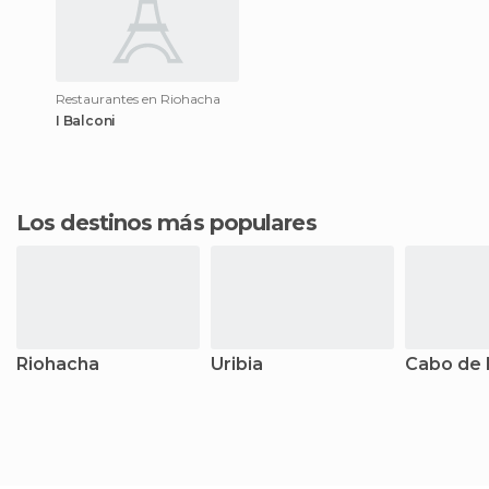
Restaurantes en Riohacha
I Balconi
Los destinos más populares
Riohacha
Uribia
Cabo de l