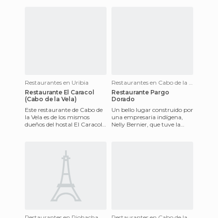
es siem
Restaurantes en Uribia
Restaurantes en Cabo de la Vela
Restaurante El Caracol
Restaurante Pargo
(Cabo de la Vela)
Dorado
Este restaurante de Cabo de
Un bello lugar construido por
la Vela es de los mismos
una empresaria indígena,
dueños del hostal El Caracol.
Nelly Bernier, que tuve la
Pero funcionan separados: El
oportunidad de preparar
servicio de hamac
hace veinticinco años co
Restaurantes en Riohacha
Restaurantes en Cabo de la Vela