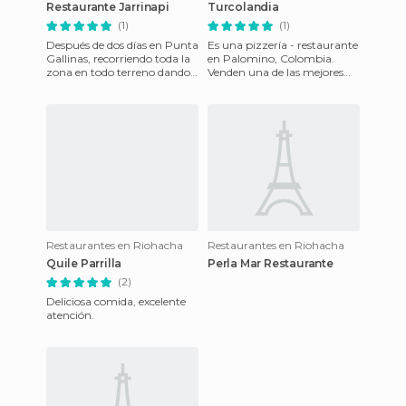
Restaurante Jarrinapi
Turcolandia
(1)
(1)
Después de dos días en Punta
Es una pizzería - restaurante
Gallinas, recorriendo toda la
en Palomino, Colombia.
zona en todo terreno dando
Venden una de las mejores
tumbos, cuando llegamos de
pastas que he probado en mi
vuelta al Cabo de
vida, sus chips de
Restaurantes en Riohacha
Restaurantes en Riohacha
Quile Parrilla
Perla Mar Restaurante
(2)
Deliciosa comida, excelente
atención.