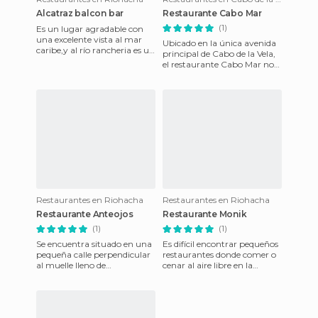
Alcatraz balcon bar
Restaurante Cabo Mar
(1)
Es un lugar agradable con
una excelente vista al mar
Ubicado en la única avenida
caribe,y al río rancheria es un
principal de Cabo de la Vela,
balcón mirador donde se
el restaurante Cabo Mar no
rumbea toda la noche
parece gran cosa al principio,
sobre todo cua
Restaurantes en Riohacha
Restaurantes en Riohacha
Restaurante Anteojos
Restaurante Monik
(1)
(1)
Se encuentra situado en una
Es difícil encontrar pequeños
pequeña calle perpendicular
restaurantes donde comer o
al muelle lleno de
cenar al aire libre en la
restaurantes de la playa y
avenida que va a lo largo de
otros aperitivos, los Anteoj
la playa o en una