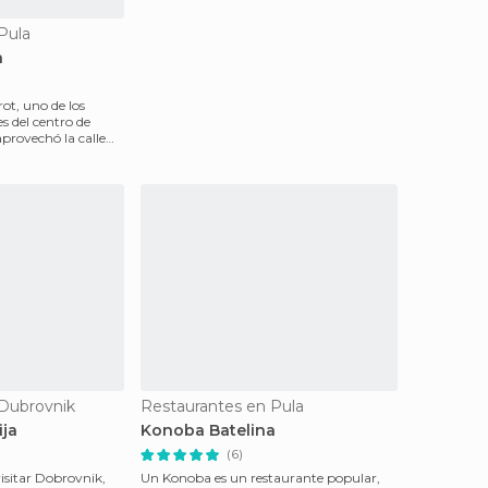
Pula
a
rot, uno de los
s del centro de
aprovechó la calle
 Dubrovnik
Restaurantes en Pula
ja
Konoba Batelina
(6)
 visitar Dobrovnik,
Un Konoba es un restaurante popular,