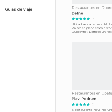
Restaurantes en Dubro
guías de viaje
Defne
(4)
Ubicado en la terraza del Ho
Palace en pleno casco histór
Dubrovnik, Defne es un res
tranquilo, románti
Restaurantes en Opatij
Plavi Podrum
(1)
El restaurante Plavi Podru