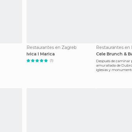
Restaurantes en Zagreb
Restaurantes en
Ivica I Marica
Cele Brunch & B
(1)
Después de caminar p
amurallada de Dubrovn
iglesias y monumento
nada mejor que ha