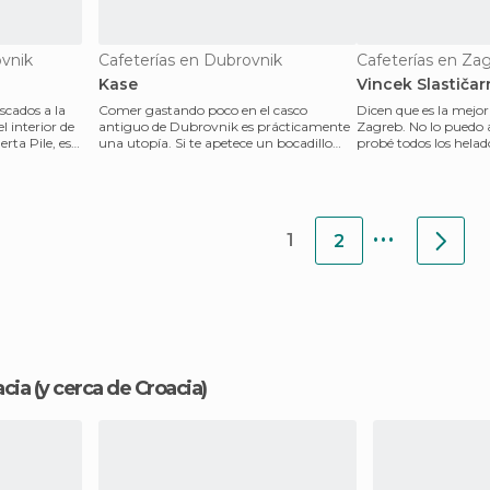
vnik
Cafeterías en Dubrovnik
Cafeterías en Za
Kase
Vincek Slastičar
scados a la
Comer gastando poco en el casco
Dicen que es la mejor
el interior de
antiguo de Dubrovnik es prácticamente
Zagreb. No lo puedo
erta Pile, es
una utopía. Si te apetece un bocadillo
probé todos los helad
rápido pero saludabl
puedo decir qu
...
1
2
acia
(y cerca de Croacia)