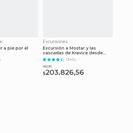
e
Excursiones
Tours y
r a pie por el
Excursión a Mostar y las
Tour e
cascadas de Kravice desde
Dubrov
Dubrovnik
)
(340)
desde
desde
203.826,56
116
$
$