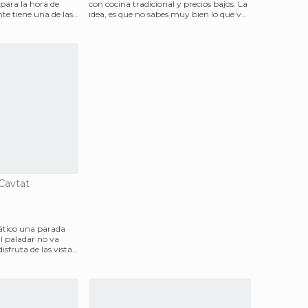
para la hora de
con cocina tradicional y precios bajos. La
te tiene una de las
idea, es que no sabes muy bien lo que vas
a comer,
Cavtat
iático una parada
l paladar no va
isfruta de las vistas,