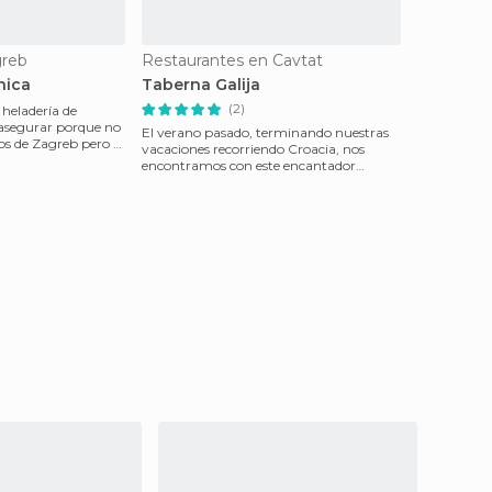
greb
Restaurantes en Cavtat
nica
Taberna Galija
(2)
 heladería de
 asegurar porque no
El verano pasado, terminando nuestras
os de Zagreb pero si
vacaciones recorriendo Croacia, nos
encontramos con este encantador
restaurante, justo al fi