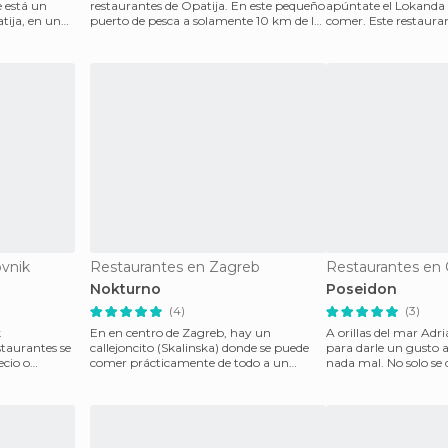
e está un
restaurantes de Opatija. En este pequeño
apúntate el Lokanda 
tija, en una
puerto de pesca a solamente 10 km de la
comer. Este restauran
gran ciudad de R
mejores ub
vnik
Restaurantes en Zagreb
Restaurantes en 
Nokturno
Poseidon
(4)
(3)
k
En en centro de Zagreb, hay un
A orillas del mar Adr
staurantes se
callejoncito (Skalinska) donde se puede
para darle un gusto a
ecio o
comer prácticamente de todo a un
nada mal. No solo se d
precio genial, por unos 73
con part