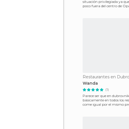
situación privilegiada ya qu
poco fuera del centro de Opa
caleta que lo
Restaurantes en Dubro
Wanda
(1)
Parece ser que en dubrovni
básicamente en todos los re
come igual por el mismo pr
parecido. En este restaurant