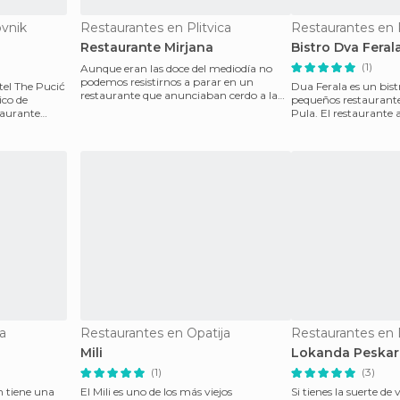
vnik
Restaurantes en Plitvica
Restaurantes en 
Restaurante Mirjana
Bistro Dva Feral
(1)
Aunque eran las doce del mediodía no
podemos resistirnos a parar en un
tel The Pucić
Dua Ferala es un bist
restaurante que anunciaban cerdo a la
ico de
pequeños restaurante
brasa, Domace janjeti
taurante
Pula. El restaurante 
peatonal para ins
a
Restaurantes en Opatija
Restaurantes en
Mili
Lokanda Peskari
(1)
(3)
m tiene una
El Mili es uno de los más viejos
Si tienes la suerte de