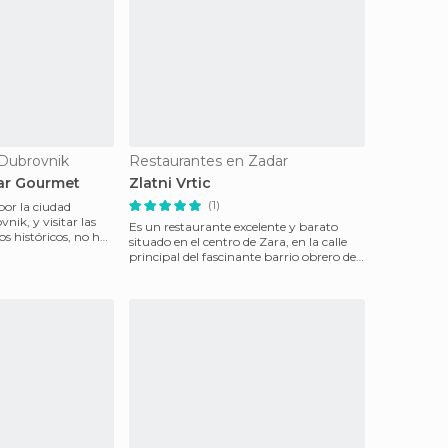
 Dubrovnik
Restaurantes en Zadar
ar Gourmet
Zlatni Vrtic
(1)
or la ciudad
ik, y visitar las
Es un restaurante excelente y barato
s históricos, no hay
situado en el centro de Zara, en la calle
principal del fascinante barrio obrero de
Varos. Au