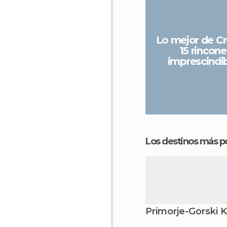
Lo mejor de Cr
15 rincone
imprescindi
Los destinos más p
Primorje-Gorski 