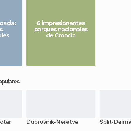
oacia:
6 impresionantes
s
parques nacionales
bles
de Croacia
opulares
Kotar
Dubrovnik-Neretva
Split-Dalma