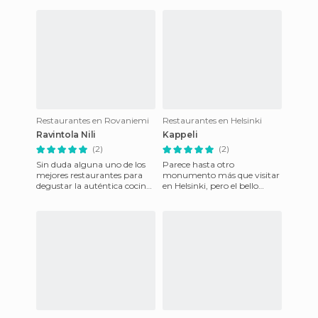
Restaurantes en Rovaniemi
Restaurantes en Helsinki
Ravintola Nili
Kappeli
(2)
(2)
Sin duda alguna uno de los
Parece hasta otro
mejores restaurantes para
monumento más que visitar
degustar la auténtica cocina
en Helsinki, pero el bello
finlandesa. El restaurante
edificio que nos encontramos
está totalmente a
no es otra cosa que uno de los