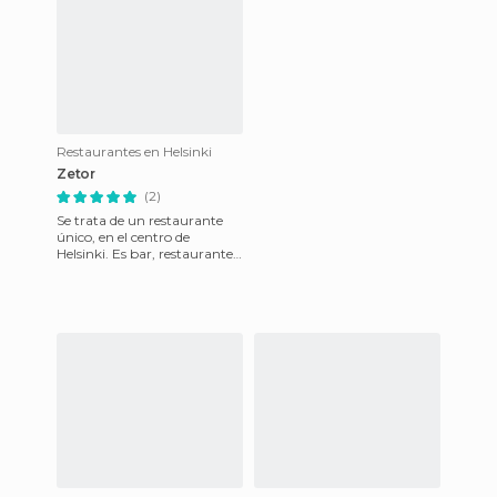
Restaurantes en Helsinki
Zetor
(2)
Se trata de un restaurante
único, en el centro de
Helsinki. Es bar, restaurante i
pub, así q es un 3 en 1 (hehe).
Esta decorado a