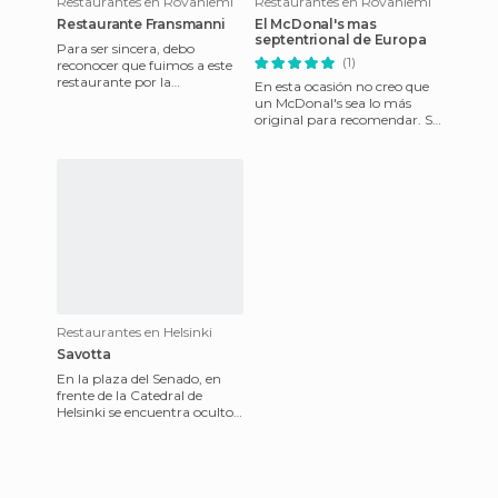
Restaurantes en Rovaniemi
Restaurantes en Rovaniemi
Restaurante Fransmanni
El McDonal's mas
septentrional de Europa
Para ser sincera, debo
(1)
reconocer que fuimos a este
restaurante por la
En esta ocasión no creo que
recomendación que
un McDonal's sea lo más
encontramos en Minube y
original para recomendar. Si
no nos decepcionó.
lo cito aquí es porque se trata
del mas septen
Restaurantes en Helsinki
Savotta
En la plaza del Senado, en
frente de la Catedral de
Helsinki se encuentra oculto
uno de los mejores
restaurantes para
aproximarse