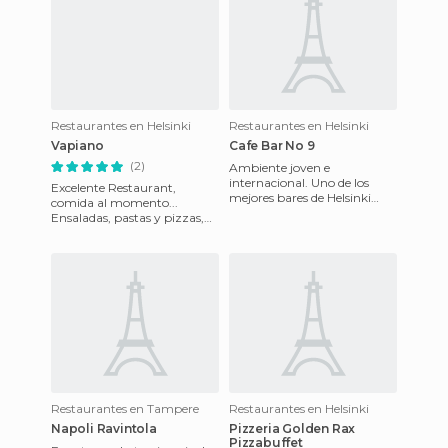
Restaurantes en Helsinki
Restaurantes en Helsinki
Vapiano
Cafe Bar No 9
(2)
Ambiente joven e
internacional. Uno de los
Excelente Restaurant,
mejores bares de Helsinki
comida al momento...
parar ir a tomar una cerveza
Ensaladas, pastas y pizzas,
después del trabajo. La
con lo que quieras...
cocina
Imposible pasar por Helsinki
y no vis
Restaurantes en Tampere
Restaurantes en Helsinki
Napoli Ravintola
Pizzeria Golden Rax
Pizzabuffet