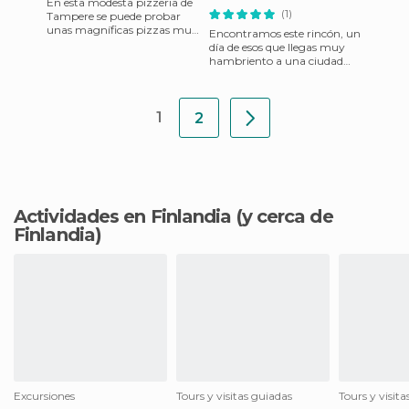
En esta modesta pizzeria de
(1)
Tampere se puede probar
unas magníficas pizzas muy
Encontramos este rincón, un
originales. Además de las
día de esos que llegas muy
típicas especialidades it
hambriento a una ciudad
que no conoces. Ves todos los
restaurantes muy muy
1
2
Actividades en Finlandia
(y cerca de
Finlandia)
Excursiones
Tours y visitas guiadas
Tours y visit