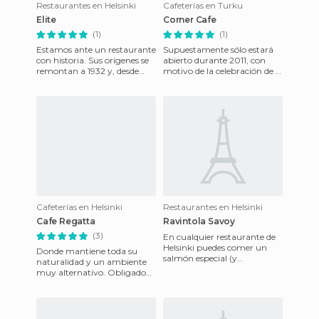
Restaurantes en Helsinki
Cafeterías en Turku
Elite
Corner Cafe
(1)
(1)
Estamos ante un restaurante
Supuestamente sólo estará
con historia. Sus orígenes se
abierto durante 2011, con
remontan a 1932 y, desde
motivo de la celebración de la
entonces, ha sido uno de los
Capital Europea de la
restaurantes prefe
Cultura que ostenta la ci
Cafeterías en Helsinki
Restaurantes en Helsinki
Cafe Regatta
Ravintola Savoy
(3)
En cualquier restaurante de
Helsinki puedes comer un
Donde mantiene toda su
salmón especial (y
naturalidad y un ambiente
especiado), pero en ninguno
muy alternativo. Obligado
como en ravintola savoy... U
hacer una parada en el lugar
y poder disfrutar de u