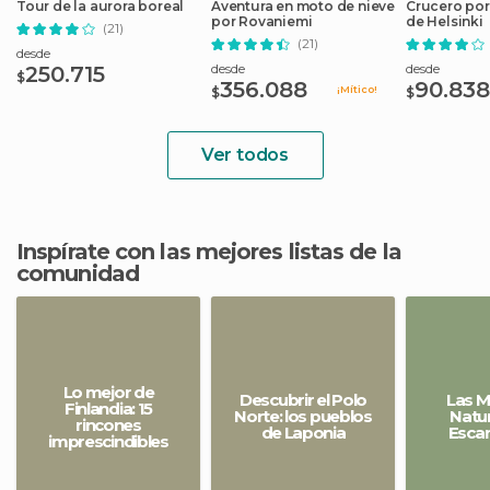
Tour de la aurora boreal
Aventura en moto de nieve
Crucero por
por Rovaniemi
de Helsinki
(21)
(21)
desde
desde
desde
250.715
$
356.088
90.838
¡Mítico!
$
$
Ver todos
Inspírate con las mejores listas de la
comunidad
Lo mejor de
Descubrir el Polo
Las M
Finlandia: 15
Norte: los pueblos
Natur
rincones
de Laponia
Escan
imprescindibles