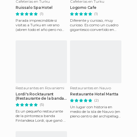
Cafeterías en Turku
Cafeterías en Turku
Ruissalo Spa Hotel
Logomo Cafe
(1)
(1)
Parada imprecindible si
Diferente y curioso, muy
visitas a Turku en verano
curioso. Es como un cuadro
(abren todo el año pero no
gigantesco convertido en
todos los días). Está situado
cafetería. Se trata del Café
en la isla de Ruissalo,
Logomo, que se encuentra
Restaurantes en Rovaniemi
Restaurantes en Nauvo
Lordi's Rocktaurant
Restaurante Hotel Martta
(Restaurante de la banda
(2)
Lordi)
(5)
Un lugar con historia en
Es un pequeño restaurante
medio de la isla de Nauvo (en
de la pintoresca banda
pleno centro del archipiélago
Finlandesa Lordi, que ganó el
finlandés de Turku). Se trata
Festival de eurovisión en
de un hotel-res
2006. El "Rocktaurant