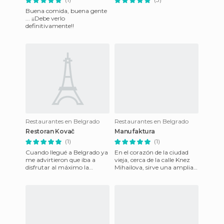
Buena comida, buena gente
... ¡¡Debe verlo
definitivamente!!
Restaurantes en Belgrado
Restaurantes en Belgrado
Restoran Kovač
Manufaktura
(1)
(1)
Cuando llegué a Belgrado ya
En el corazón de la ciudad
me advirtieron que iba a
vieja, cerca de la calle Knez
disfrutar al máximo la
Mihailova, sirve una amplia
comida, y que la carne (algo
variedad de platos
que me encanta) me iba a
balcánicos. Normalmente h