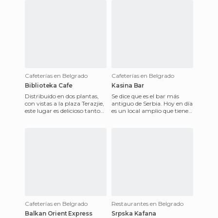
Cafeterías en Belgrado
Cafeterías en Belgrado
Biblioteka Cafe
Kasina Bar
Distribuido en dos plantas,
Se dice que es el bar más
con vistas a la plaza Terazjie,
antiguo de Serbia. Hoy en día
este lugar es delicioso tanto
es un local amplio que tiene
para tomar el aperitivo
capacidad para acoger a los
como para comer
muchos clientes
Cafeterías en Belgrado
Restaurantes en Belgrado
Balkan Orient Express
Srpska Kafana