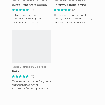
Restaurantes en Belgrado
Restaurantes en Belgrado
Restaurant Stara Koliba
Lorenzo & Kakalamba
(2)
(2)
El lugar es realmente
Ovejas caminando en el
encantador y original,
techo, estatuas exorbitantes,
especialmente por su
espejos, tonos dorados y
ambiente increíble, sin
rojos. Al entrar al local uno se
menoscabo de la excelente
siente abrumado inm
comida, prepar
Restaurantes en Belgrado
Reka
(2)
Este restaurante de Belgrado
es imperdible por el
ambiente festivo que se crea
después de la cena. Está
ubicado un poco fuera de l