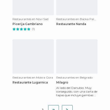
Restaurantes en Novi Sad
Restaurantes en Backa Palanka
Picerija Gambriano
Restaurante Nanda
(1)
Restaurantes en Mokra Gora
Restaurantes en Belgrado
Restaurante Lugarnica
Milagro
Al lado del Danubio. Muy
conseguido, con una carta de
tapas que incluye gambas al
ajillo o jamón ibérico y
excelentes carnes y pes