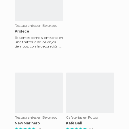
Restaurantes en Belgrado
Prolece
Te sientes como si entraras en
una trattoria de los viejos
tiempos, con la decoración y
la atmósfera que reina en
este ambiente k
Restaurantes en Belgrado
Cafeterías en Futog
New Marinero
Kafe Bali
(1)
(3)