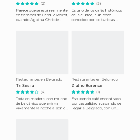
(2)
(3)
Parece que se está realmente
Es uno de los cafés históricos
en tiempos de Hercule Poirot,
de la ciudad, aún poco
cuando Agatha Christie
conocido por los turistas,
escribió el famoso asesinato
pero es un lugar preferido
en el Orient Expres
por los estudiantes y
Restaurantes en Belgrado
Restaurantes en Belgrado
Tri Sesira
Zlatno Burence
(4)
(1)
Toda en madera, con mucho
Estupendo café encontrado
de balcánico que anima
por casualidad acabando de
vivamente la noche al son de
llegar a Belgrado, con un
la trompeta y el acordeón en
agujero en el estómago que
una de las callejuelas
llenar. A poca distanci