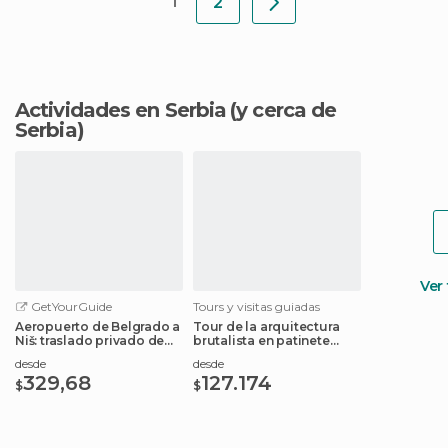
1
2
Actividades en Serbia
(y cerca de
Serbia)
Ver
GetYourGuide
Tours y visitas guiadas
Aeropuerto de Belgrado a
Tour de la arquitectura
Niš: traslado privado de
brutalista en patinete
aeropuerto
eléctrico
desde
desde
329,68
127.174
$
$