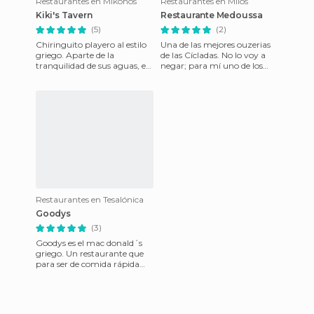
Restaurantes en Mikonos
Restaurantes en Mílos
Kiki's Tavern
Restaurante Medoussa
(5)
(2)
Chiringuito playero al estilo
Una de las mejores ouzerias
griego. Aparte de la
de las Cícladas. No lo voy a
tranquilidad de sus aguas, en
negar; para mí uno de los
la playa de Agios Sostis se
mayores atractivos de Grecia
puede disfrutar de
es su comida, t
Restaurantes en Tesalónica
Goodys
(3)
Goodys es el mac donald´s
griego. Un restaurante que
para ser de comida rápida
tiene una increíble variedad
de platos. Para los qu