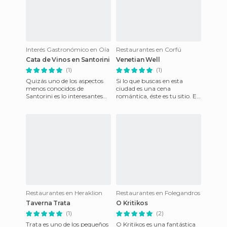
Interés Gastronómico en Oía
Restaurantes en Corfú
Cata de Vinos en Santorini
Venetian Well
(1)
(1)
Quizás uno de los aspectos
Si lo que buscas en esta
menos conocidos de
ciudad es una cena
Santorini es lo interesantes
romántica, éste es tu sitio. El
que resultan los vinos que se
restaurante Venetian Well
producen en la isla. Se t
está situado en esta misma
Restaurantes en Heraklion
Restaurantes en Folegandros
Taverna Trata
O Kritikos
(1)
(2)
Trata es uno de los pequeños
O Kritikos es una fantástica