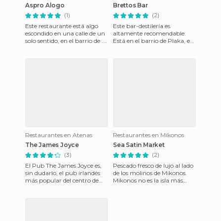
Aspro Alogo
Brettos Bar
(1)
(2)
Este restaurante está algo
Este bar-destilería es
escondido en una calle de un
altamente recomendable.
solo sentido, en el barrio de .
Está en el barrio de Plaka, en
Tiene lugar para unas 6
Atenas. Es la destilería más
mesas, 3 en el in
antigua de Atenas y lle
Restaurantes en Atenas
Restaurantes en Mikonos
The James Joyce
Sea Satin Market
(3)
(2)
El Pub The James Joyce es,
Pescado fresco de lujo al lado
sin dudarlo, el pub irlandés
de los molinos de Mikonos.
más popular del centro de
Mikonos no es la isla más
Atenas. Abrió sus puertas
económica de Grecia, y el
hace muy poco, en octu
restaurante Capri