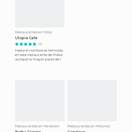
Restaurantes en Mílos
Utopia Cafe
(1)
Hasta el nombre es hermoso
en este restaurante de Plaka
aunque la mayor parte de la
clientela venga simplemente
por las vistas. Pe
Restaurantes en Heraklion
Restaurantes en Mikonos
Barba Giorgis
Capelayo