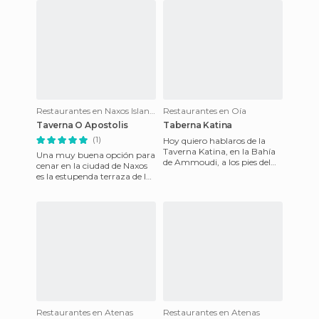
Restaurantes en Naxos Islands
Restaurantes en Oía
Taverna O Apostolis
Taberna Katina
(1)
Hoy quiero hablaros de la
Taverna Katina, en la Bahía
Una muy buena opción para
de Ammoudi, a los pies del
cenar en la ciudad de Naxos
pueblo de Oia. La
es la estupenda terraza de la
descubrimos por casualidad.
Taverna Apostolis. Tiene una
LL
buenísima selecci
Restaurantes en Atenas
Restaurantes en Atenas