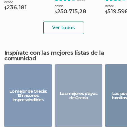
desde
desde
desde
236.181
$
250.715,28
519.59
$
$
Ver todos
Inspírate con las mejores listas de la
comunidad
Lo mejor de Grecia:
Las mejores playas
Los pu
15 rincones
de Grecia
bonitos
imprescindibles