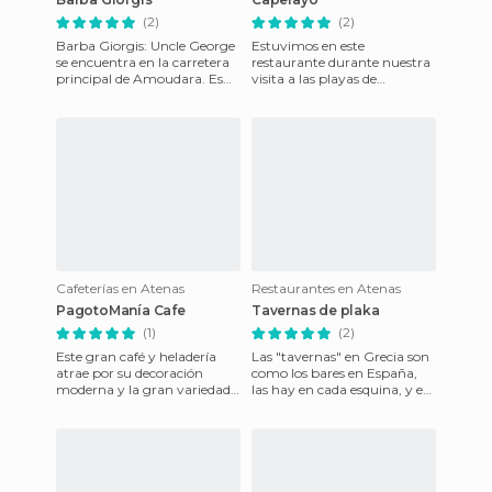
(2)
(2)
Barba Giorgis: Uncle George
Estuvimos en este
se encuentra en la carretera
restaurante durante nuestra
principal de Amoudara. Es
visita a las playas de
un establecimiento de
Mykonos, en concreto está en
tamaño mediano, que sirve
la playa de Eliá. Comimos
muy
Cafeterías en Atenas
Restaurantes en Atenas
PagotoManía Cafe
Tavernas de plaka
(1)
(2)
Este gran café y heladería
Las "tavernas" en Grecia son
atrae por su decoración
como los bares en España,
moderna y la gran variedad
las hay en cada esquina, y en
de helados que presentan en
el barrio de plaka hay
sus vitrinas. Está en
algunas encantadoras,