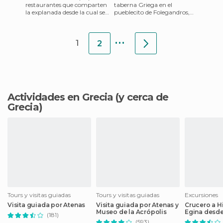
restaurantes que comparten
taberna Griega en el
la explanada desde la cual se
pueblecito de Folegandros,
puede ver el puerto
un lugar con mucho
veneciano de Heraklion.
ambientillo, con una terraza
...
super
1
2
Actividades en Grecia
(y cerca de
Grecia)
Tours y visitas guiadas
Tours y visitas guiadas
Excursiones
Visita guiada por Atenas
Visita guiada por Atenas y
Crucero a Hi
Museo de la Acrópolis
Egina desde
(181)
(593)