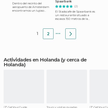
Spaarbank
Dentro del recinto del
(2)
aeropuerto de Amsterdam
encontramos un lujoso
El Stadscafe de Spaarbank es
establecimiento donde,
un restaurante situado a
siempre que tengas tiempo,
escasos 150 metros de la
podrás disf
estación central de Tilburg.
Es un restaurante cons
...
1
2
Actividades en Holanda
(y cerca de
Holanda)
GetYourGuide
Tours y visitas guiadas
GetYourGu