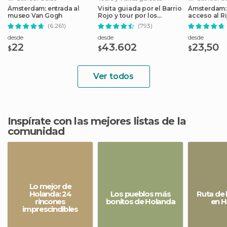
Ámsterdam: entrada al
Visita guiada por el Barrio
Ámsterdam: 
museo Van Gogh
Rojo y tour por los
acceso al 
canales
(6.261)
(793)
desde
desde
desde
22
43.602
23,50
$
$
$
Ver todos
Inspírate con las mejores listas de la
comunidad
Lo mejor de
Holanda: 24
Los pueblos más
Ruta de 
rincones
bonitos de Holanda
en H
imprescindibles