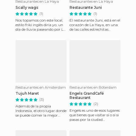
Restaurantes en La Haya
Restaurantes en La Haya
Scally wags
Restaurante Juni
(1)
(1)
Nos topamos con este local,
El restaurante Juni, está en el
estilo friki inglés diría yo, un
corazón de La Haya, en una
día de lluvia paseando por La
de las calles estrechitas
Haya. Concretamente se
cercanas al centro. Es un sitio
encuentra en el
lleno de enca
Restaurantes en Amsterdam
Restaurantes en Róterdam
Tujuh Maret
Engels GrandCafé
Restaurant
(3)
(2)
Además de la propia
Engels es uno de esos lugares
Indonesia, el otro lugar donde
que tienes que visitar sí o sí si
se puede comer la mejor
pasas por la ciudad
comida indonesia es Holanda
holandesa de Róterdam.
y claro está Amsterdam, por
Para empezar, porque e