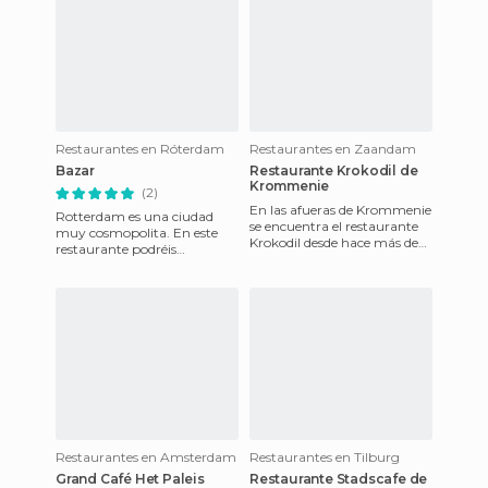
Restaurantes en Róterdam
Restaurantes en Zaandam
Bazar
Restaurante Krokodil de
Krommenie
(2)
En las afueras de Krommenie
Rotterdam es una ciudad
se encuentra el restaurante
muy cosmopolita. En este
Krokodil desde hace más de
restaurante podréis
50 años. Krommenie tiene
comprobarlo debido a la
algo más de 10000 hab
comida exótica de África del
Norte o
Restaurantes en Amsterdam
Restaurantes en Tilburg
Grand Café Het Paleis
Restaurante Stadscafe de