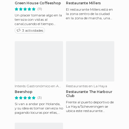
Green House Coffeeshop
Restaurante Millers
(11)
El restaurante Millers está en
la zona centro de la ciudad
Un placer tomarse algo en la
en la zona de marcha, una
terraza con vistas al
zona con muchas terrazas,
canal,cuando el tiempo
bares, etc. De hech
acompaña.la super silver
3 actividades
exquisita
Interés Gastronómico en Amsterdam
Restaurantes en La Haya
Beershop
Restaurante The Harbour
Club
(3)
Frente al puerto deportivo de
Si van a andar por Holanda,
La Haya/Scheveningen se
y su idea es tomar cerveza no
ubica este restaurante
pagando locuras por ellas,
Mariscos y carnes de primera
este es el lugar a visitar.
calidad Atención exquisi
Poseedores de una