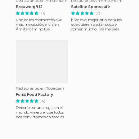
Restaurantes en Amsterdam
Restaurantes en Amsterdam
Brouwerij 't IJ
Satellite Sportscafé
(8)
(7)
Uno de los momentos que
ESte es el mejor sitio para los
más me gustó del viaje a
que quieren gastar poco y
Ámsterdam no fue
comer mucho.. las mejores
precisamente la casa de
costillas de cerdo que jamás
Anna Frank ni el mítico
he probado y se p
Barrio Rojo. Tod
Restaurantes en Róterdam
Fenix Food Factory
(4)
Debería ser una regla en el
mundo viajero el que todos
nos convirtamos en foodies
cuando viajamos y es que en
cada destino hay rin