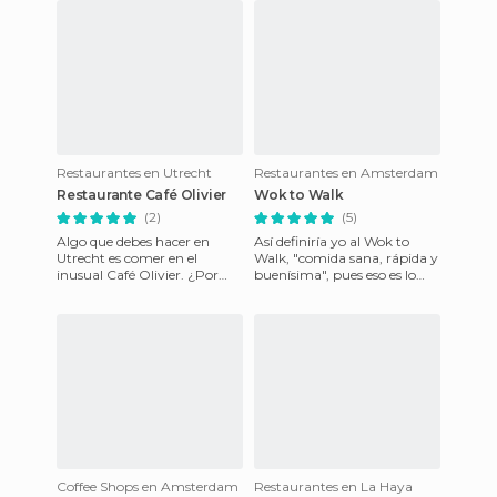
Restaurantes en Utrecht
Restaurantes en Amsterdam
Restaurante Café Olivier
Wok to Walk
(2)
(5)
Algo que debes hacer en
Así definiría yo al Wok to
Utrecht es comer en el
Walk, "comida sana, rápida y
inusual Café Olivier. ¿Por
buenísima", pues eso es lo
qué inusual? Porque
que es. Una comida asiática
literalmente es un
estupenda que deja
restaurante ins
Coffee Shops en Amsterdam
Restaurantes en La Haya