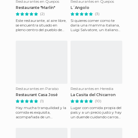
Restaurantes en Quepos
Restaurantes en Quepos
Restaurante "Marlín"
L´Angolo
(2)
(3)
Este restaurante, al aire libre,
Si quieres comer como te
se encuentra situado en
daría una mamma italiana,
pleno centro del pueblo de
Luigi Salvatore, un italiano
Manuel Antonio. Es un
afincado casi 15 años en
restaurante-bar muy anim
Costa Rica, te dará de co
Restaurantes en Paraíso
Restaurantes en Heredia
Restaurant Casa José
La Casita del Chicarron
(1)
(10)
Hay mucha tranquilidad y la
Lugar con comida propia del
comida es exquisita,
país y a un precio justo y hay
acompañada de un
un duende cuidando carros
ambiente de calma y el
afuera o mas bien un senor
mejor servicio que el
idéntico a un duen
restaurante tiene y