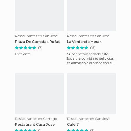
Restaurantes en San José
Restaurantes en San José
Plaza De Comidas Rofas
La Ventanita Meraki
(7)
(15)
Excelente
Super recomendado este
lugar, la comida es deliciosa...
es admirable el amor con el
que el chef prepara cada cosa
del menú
Restaurantes en Cartago
Restaurantes en San José
Restaurant Casa Jose
Café 7
(1)
(2)