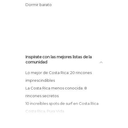
Dormir barato
Inspírate con las mejores listas de la
comunidad
Lo mejor de Costa Rica: 20 rincones
imprescindibles
La Costa Rica menos conocida: 8
rincones secretos
10 increíbles spots de surf en Costa Rica
Costa Rica, Pura Vida
Las playas más seductoras de América
Central