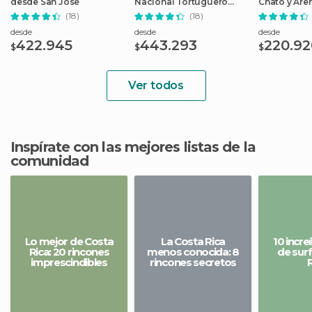
desde San José
Nacional Tortuguero
Chato y Are
desde San José
Arenal
(18)
(18)
desde
desde
desde
422.945
443.293
220.92
$
$
$
Ver todos
Inspírate con las mejores listas de la
comunidad
Lo mejor de Costa
La Costa Rica
10 incre
Rica: 20 rincones
menos conocida: 8
de surf
imprescindibles
rincones secretos
R