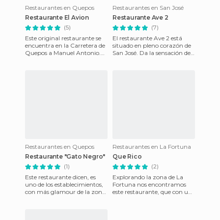
Restaurantes en Quepos
Restaurantes en San José
Restaurante El Avion
Restaurante Ave 2
(5)
(7)
Este original restaurante se
El restaurante Ave 2 está
encuentra en la Carretera de
situado en pleno corazón de
Quepos a Manuel Antonio.
San José. Da la sensación de
Su nombre se debe a que
estar en un patio, pero con
realmente su estructura
balcones abiertos a
Restaurantes en Quepos
Restaurantes en La Fortuna
Restaurante "Gato Negro"
Que Rico
(1)
(2)
Este restaurante dicen, es
Explorando la zona de La
uno de los establecimientos,
Fortuna nos encontramos
con más glamour de la zona.
este restaurante, que con un
Sus servicios son
pequeña investigación en
compartidos con los usuarios
internet nos dimos cuenta q