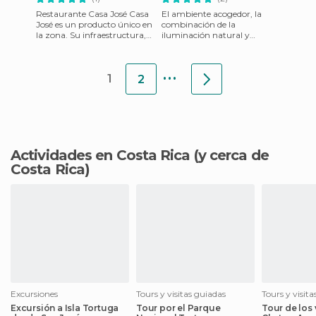
Restaurante Casa José Casa
El ambiente acogedor, la
José es un producto único en
combinación de la
la zona. Su infraestructura,
iluminación natural y
servicio, entorno y la comida
artificial, la calidad y variedad
f
de la comida, y la esmerada
...
ate
1
2
Actividades en Costa Rica
(y cerca de
Costa Rica)
Excursiones
Tours y visitas guiadas
Tours y visit
Excursión a Isla Tortuga
Tour por el Parque
Tour de los