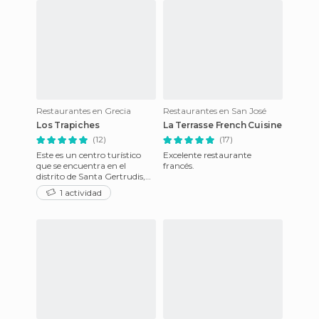
Restaurantes en Grecia
Restaurantes en San José
Los Trapiches
La Terrasse French Cuisine
(12)
(17)
Este es un centro turístico
Excelente restaurante
que se encuentra en el
francés.
distrito de Santa Gertrudis,
Cantón de Grecia, camino
1 actividad
que une este cantón con e