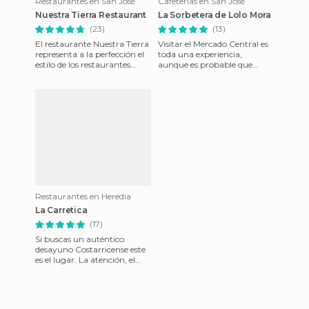
Restaurantes en San José
Cafeterías en San José
Nuestra Tierra Restaurant
La Sorbetera de Lolo Mora
(23)
(13)
El restaurante Nuestra Tierra
Visitar el Mercado Central es
representa a la perfección el
toda una experiencia,
estilo de los restaurantes
aunque es probable que
tropicales. Con grandes
necesites de un guía para
ventanales, techos
encontrar la salida en sus la
Restaurantes en Heredia
La Carretica
(17)
Si buscas un auténtico
desayuno Costarricense este
es el lugar. La atención, el
lugar y el servicio
inmejorables. Muy
recomendado.