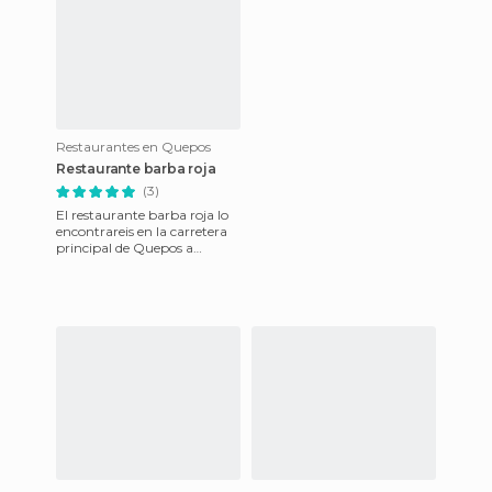
Restaurantes en Quepos
Restaurante barba roja
(3)
El restaurante barba roja lo
encontrareis en la carretera
principal de Quepos a
Manuel antonio cuando
lleguéis al centro del pu