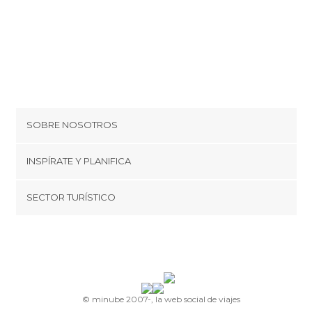
SOBRE NOSOTROS
Cookies
INSPÍRATE Y PLANIFICA
Política de privacidad
minube Tips
SECTOR TURÍSTICO
Términos y condiciones
minube Android app
Regístrate como proveedor
Quiénes somos
Promociona tu destino
Contacto
© minube 2007-, la web social de viajes
Prensa