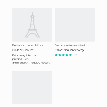
tiene es que tien
Restaurantes en Minsk
Restaurantes en Minsk
Club "Gudvin"
Traktir na Parkovoy
(2)
Esta muy bien de
precio.Buen
ambiente.Amenudo hacen
fiestas tematicas.Invitan a
tocar muchas grupos tanto
bielorrusos como interna