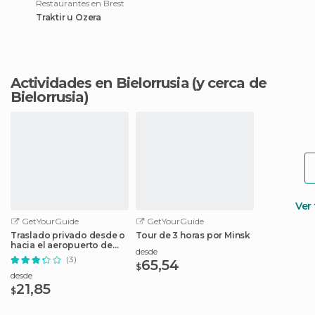
Restaurantes en Brest
Traktir u Ozera
Actividades en Bielorrusia
(y cerca de
Bielorrusia)
Ver
GetYourGuide
GetYourGuide
Traslado privado desde o
Tour de 3 horas por Minsk
hacia el aeropuerto de
desde
Minsk
(3)
65,54
$
desde
21,85
$