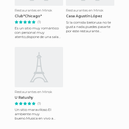
Restaurantes en Minsk
Restaurantes en Minsk
Club"Chicago"
Casa Agustín López
(1)
Si la comida bielorusa no te
gusta nada,puedes pasarte
Es un sitio muy romántico
por este restaurante
con personal muy
español,y comerte una paella
atento,dispone de una sala
bastante decente hecha po
VIP y tiene zona de WI-Fi,
buen ambiente. El único
"pero" qu
Restaurantes en Minsk
U Ratushy
(1)
Un sitio maravilloso.El
ambiente muy
bueno.Musica en vivo a
partir de las 23.00.Comida
internacional.Lo malo que