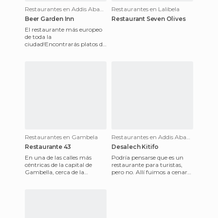
Restaurantes en Addis Ababa
Restaurantes en Lalibela
Beer Garden Inn
Restaurant Seven Olives
El restaurante más europeo
de toda la
ciudad!Encontrarás platos de
lo más variado, buenas
pizzas, hamburguesas,
salchichas... y t
Restaurantes en Gambela
Restaurantes en Addis Ababa
Restaurante 43
Desalech Kitifo
En una de las calles más
Podría pensarse que es un
céntricas de la capital de
restaurante para turistas,
Gambella, cerca de la
pero no. Allí fuimos a cenar
estación de autobuses existe
nuestra última noche en
un restaurante conocido con
Etiopía, aunque no llega