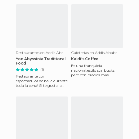
Restaurantes en Addis Ababa
Cafeterías en Addis Ababa
Yod Abyssinia Traditional
Kaldi's Coffee
Food
Es una franquicia
(1)
nacional,estilo starbucks
pero con precios más
Restaurante con
baratos. El café no esta nada
espectáculos de baile durante
mal!
toda la cena! Si te gusta la
comida del país y su
cultura...este es tu sitio!