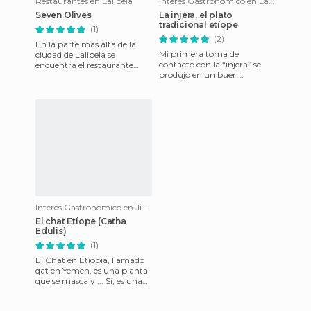
Restaurantes en Lalibela
Interés Gastronómico en Lalibela
Seven Olives
La injera, el plato
tradicional etíope
(1)
(2)
En la parte mas alta de la
Mi primera toma de
ciudad de Lalibela se
contacto con la “injera” se
encuentra el restaurante
produjo en un buen
Seven Olives o Siete Olivos.
restaurante de Adis el primer
Es frecuentado por todos lo
día de mi llegada a Etiopía y
me t
Interés Gastronómico en Jinka
El chat Etíope (Catha
Edulis)
(1)
El Chat en Etiopía, llamado
qat en Yemen, es una planta
que se masca y ... Sí, es una
droga. Yo había leído un libro
llamado "En b