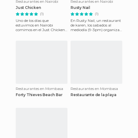
Restaurantes en Nairobi
Restaurantes en Nairobi
Just Chicken
Rusty Nail
(1)
(1)
Uno de los días que
En Rusty Nail, un restaurant
estuvimos en Nairobi
de karen, los sabados al
comimos en el Just Chicken,
mediodía (9-3pm) organizan
un restaurante en el que,
un organic market con
como su nombre indica, el
productos locales y después
pollo es
Restaurantes en Mombasa
Restaurantes en Mombasa
Forty Thieves Beach Bar
Restaurante de la playa