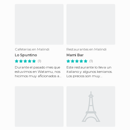
Cafeterías en Malindi
Restaurantes en Malindi
Lo Spuntino
Mami Bar
(1)
(1)
Durante el pasado mes que
Este restaurante lo lleva un
estuvimos en Watamu, nos
italiano y algunos kenianos.
hicimos muy aficionados a
Los precios son muy
este pequeño lugar. Los
parecidos a los que tenemos
precios son los mismos que
en Italia, pero si alqui
ha