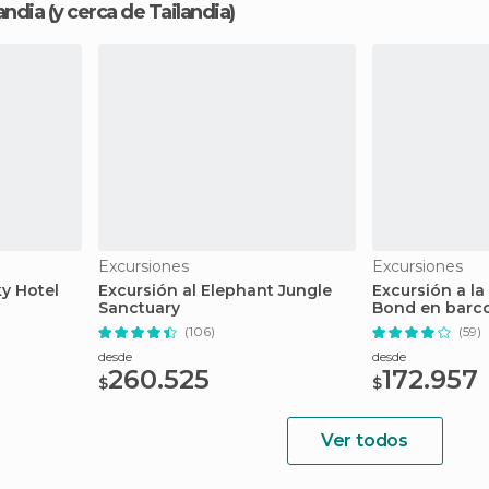
andia
(y cerca de Tailandia)
Excursiones
Excursiones
ky Hotel
Excursión al Elephant Jungle
Excursión a la
Sanctuary
Bond en barc
(106)
(59)
desde
desde
260.525
172.957
$
$
Ver todos