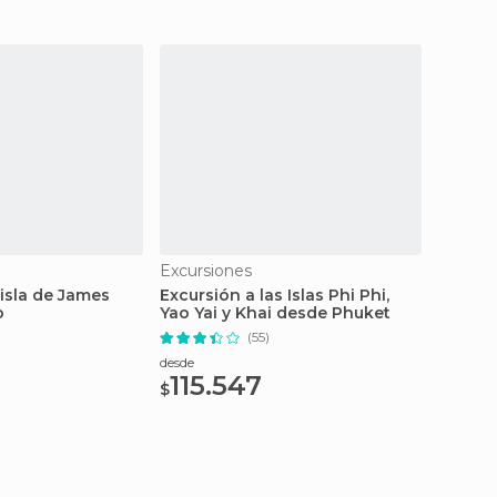
Excursiones
Espect
 isla de James
Excursión a las Islas Phi Phi,
Cena k
o
Yao Yai y Khai desde Phuket
espect
(55)
desde
desde
115.547
53.
$
$