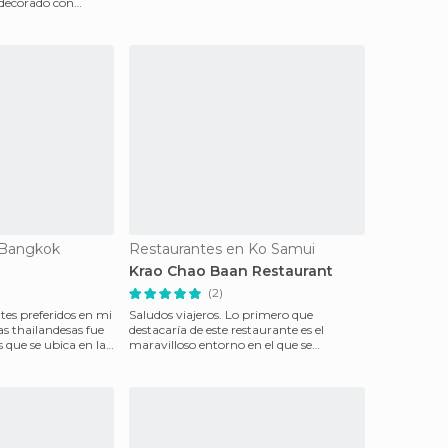
 decorado con
 l
 Bangkok
Restaurantes en Ko Samui
Krao Chao Baan Restaurant
(2)
tes preferidos en mi
Saludos viajeros. Lo primero que
ras thailandesas fue
destacaría de este restaurante es el
 que se ubica en la
maravilloso entorno en el que se
encuentra. Situado en una p