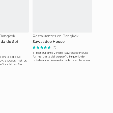
 Bangkok
Restaurantes en Bangkok
da de Soi
Sawasdee House
(3)
El restaurante y hotel Sawasdee House
forma parte del pequeño imperio de
 en la calle Soi
hoteles que tiene esta cadena en la zona
k, a pocos metros
de Khao San Road
caótica Khao San