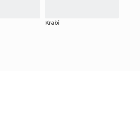
Krabi
Kanc