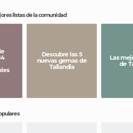
ejores listas de la comunidad
de
Descubre las 5
14
Las mej
nuevas gemas de
de T
Tailandia
bles
opulares