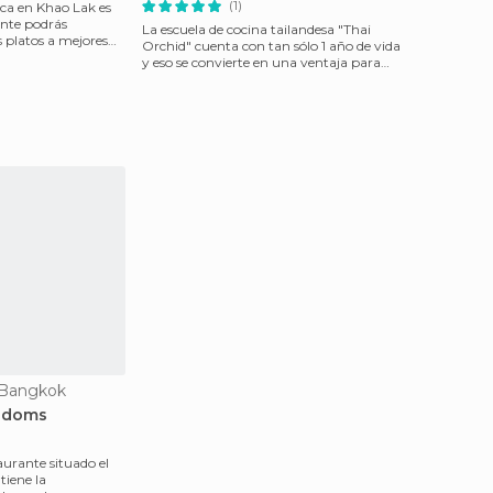
(1)
ca en Khao Lak es
nte podrás
La escuela de cocina tailandesa "Thai
 platos a mejores
Orchid" cuenta con tan sólo 1 año de vida
 no
y eso se convierte en una ventaja para
sus alumnos
 Bangkok
ndoms
aurante situado el
tiene la