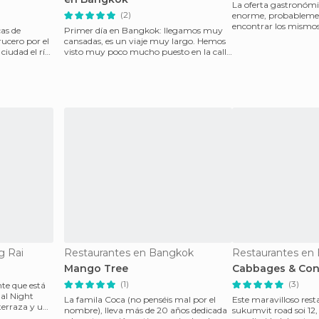
La oferta gastronómi
(2)
enorme, probableme
encontrar los mismos
cas de
Primer día en Bangkok: llegamos muy
precios, sin embargo
ucero por el
cansadas, es un viaje muy largo. Hemos
ciudad el río
visto muy poco mucho puesto en la calle
en plan mercad
g Rai
Restaurantes en Bangkok
Restaurantes en
Mango Tree
Cabbages & Co
(1)
(3)
te que está
 al Night
La famila Coca (no penséis mal por el
Este maravilloso rest
terraza y un
nombre), lleva más de 20 años dedicada
sukumvit road soi 12, 