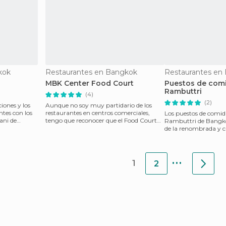
kok
Restaurantes en Bangkok
Restaurantes en
MBK Center Food Court
Puestos de comi
Rambuttri
(4)
(2)
iones y los
Aunque no soy muy partidario de los
tes con los
restaurantes en centros comerciales,
Los puestos de comida
ani de
tengo que reconocer que el Food Court
Rambuttri de Bangko
del MBK, el centro
de la renombrada y 
Road, ofrecen al vi
...
1
2