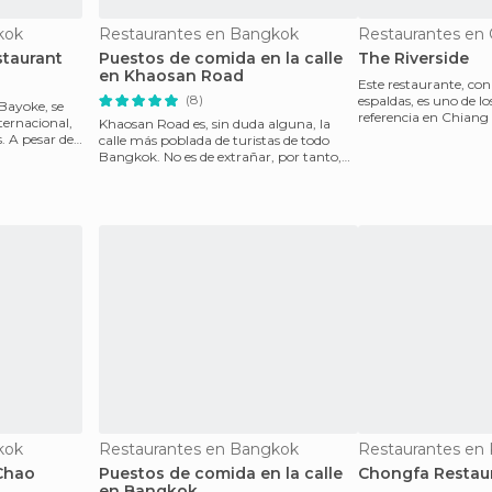
kok
Restaurantes en Bangkok
Restaurantes en 
staurant
Puestos de comida en la calle
The Riverside
en Khaosan Road
Este restaurante, con
(8)
espaldas, es uno de lo
 Bayoke, se
referencia en Chiang Mai. Se pue
ternacional,
Khaosan Road es, sin duda alguna, la
(si hay si
. A pesar de
calle más poblada de turistas de todo
Bangkok. No es de extrañar, por tanto,
que la oferta
kok
Restaurantes en Bangkok
Restaurantes en
Chao
Puestos de comida en la calle
Chongfa Restau
en Bangkok