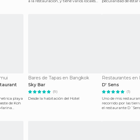
a la restauración, y tiene varios locales
peculiaridad de estar
repartidos
preservativos de todos
amui
Bares de Tapas en Bangkok
Restaurantes en
staurant
Sky Bar
D' Sens
(9)
(1)
ómetrica playa
Desde la habitación del Hotel
Uno de mis restauran
oeste de Koh
recorrido por las tier
 Marina
el restaurante D´Sens
plant