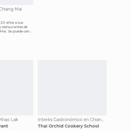
Chiang Mai
 20 años a sus
s restaurantes de
de cenar
 Khao Lak
Interés Gastronómico en Chiang Mai
rant
Thai Orchid Cookery School