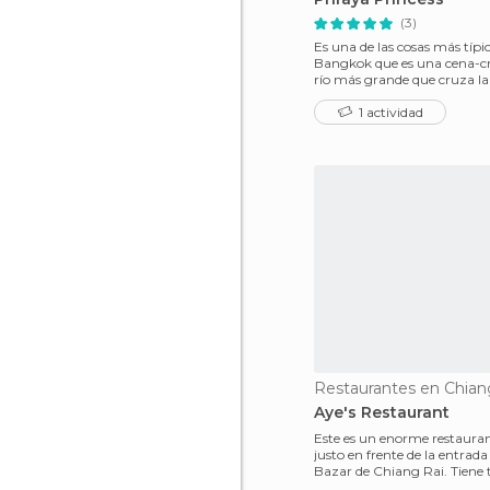
(3)
Es una de las cosas más típi
Bangkok que es una cena-cr
río más grande que cruza la 
Chao Phraya.
1 actividad
Restaurantes en Chian
Aye's Restaurant
Este es un enorme restauran
justo en frente de la entrada
Bazar de Chiang Rai. Tiene 
gran salón,