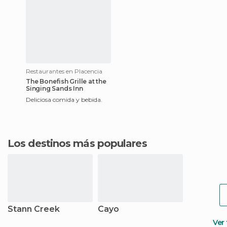
Restaurantes en Placencia
The Bonefish Grille at the
Singing Sands Inn
Deliciosa comida y bebida.
Los destinos más populares
Stann Creek
Cayo
Ver