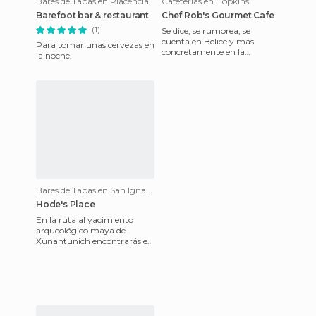
Bares de Tapas en Placencia
Cafeterías en Hopkins
Barefoot bar & restaurant
Chef Rob's Gourmet Cafe
(1)
Se dice, se rumorea, se
cuenta en Belice y más
Para tomar unas cervezas en
concretamente en la
la noche.
localidad de Hopkins, que el
Chef Rob es el mejor cocinero
del
Bares de Tapas en San Ignacio
Hode's Place
En la ruta al yacimiento
arqueológico maya de
Xunantunich encontrarás el
Hode’s Place, un gran
restaurante familiar, perfecto
para