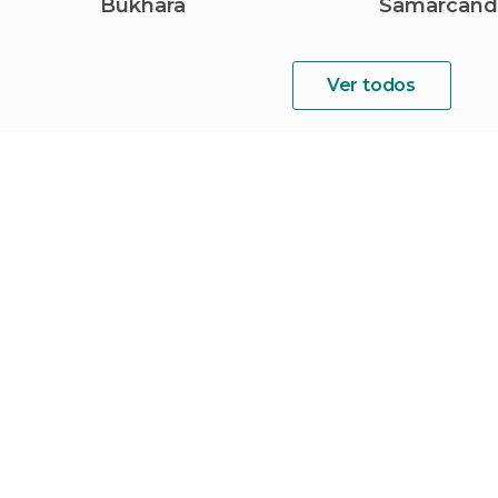
Bukhara
Samarcand
Ver todos