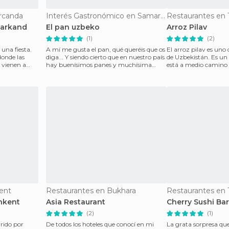
rcanda
Interés Gastronómico en Samarcanda
Restaurantes en 
markand
El pan uzbeko
Arroz Pilav
(1)
(2)
 una fiesta.
A mí me gusta el pan, qué queréis que os
El arroz pilav es uno d
donde las
diga... Y siendo cierto que en nuestro país
de Uzbekistán. Es un
 vienen a
hay buenísimos panes y muchísima
está a medio camino e
variedad, qu
pae
ent
Restaurantes en Bukhara
Restaurantes en 
hkent
Asia Restaurant
Cherry Sushi Bar
(2)
(1)
rido por
De todos los hoteles que conocí en mi
La grata sorpresa que