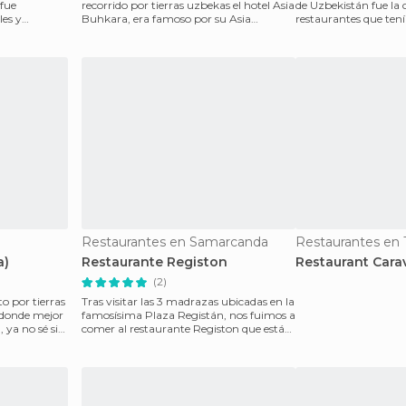
 fue
recorrido por tierras uzbekas el hotel Asia
de Uzbekistán fue la 
es y
Buhkara, era famoso por su Asia
restaurantes que ten
e
Restaurant que a
eso teni
Restaurantes en Samarcanda
Restaurantes en 
a)
Restaurante Registon
Restaurant Cara
(2)
o por tierras
Tras visitar las 3 madrazas ubicadas en la
 donde mejor
famosísima Plaza Registán, nos fuimos a
 ya no sé si
comer al restaurante Registon que está
ubicado