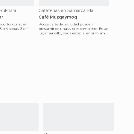
 Bukhara
Cafeterías en Samarcanda
ar
Café Muzqaymoq
s corto, como en
Pocos cafés de la ciudad pueden
3 o 4 sopas, 3 o 4
presumir de unas vistas como este. Es un
lugar sencillo, nada especial en sí mismo,
/brochetas. Es deci
pero con una s