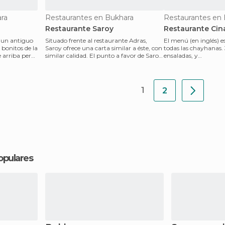
ra
Restaurantes en Bukhara
Restaurantes en
Restaurante Saroy
Restaurante Cin
n un antiguo
Situado frente al restaurante Adras,
El menú (en inglés) e
 bonitos de la
Saroy ofrece una carta similar a éste, con
todas las chayhanas. 
 arriba pero,
similar calidad. El punto a favor de Saroy
ensaladas, y
es que
tallarines/empanadas
1
2
opulares