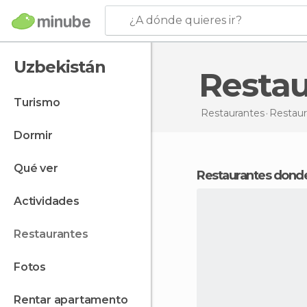
¿A dónde quieres ir?
Uzbekistán
Resta
turismo
Restaurantes
Restau
dormir
qué ver
Restaurantes dond
actividades
restaurantes
fotos
rentar apartamento