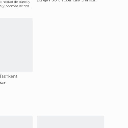
por ejemplo: un buen café, una rica
cantidad de bares y
pasta, un postre que
ía y además de todo
Tashkent
van