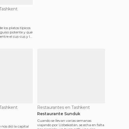
Tashkent
e los platos típicos
 guiso potente y que
ntre el cus-cus y la
Tashkent
Restaurantes en Tashkent
Restaurante Sunduk
Cuando se llevan varias semanas
viajando por Uzbekistán, se echa en falta
 nos dió la capital