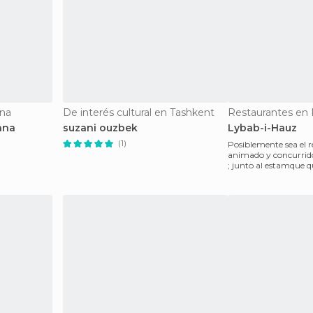
ana
De interés cultural en Tashkent
Restaurantes en
ana
suzani ouzbek
Lybab-i-Hauz
(1)
Posiblemente sea el 
animado y concurrid
; junto al estamque 
recogia el agua