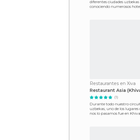
diferentes ciudades uzbekas
conociendo numerosos hotel
restaurantes y uno de los qu
Restaurantes en Xiva
Restaurant Asia (Khiv
(1)
Durante todo nuestro circuit
uzbekas, uno de los lugares
nos lo pasamos fue en Khiva,
sería p