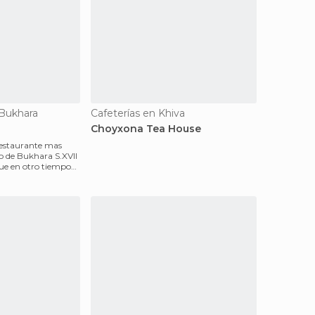
 Bukhara
Cafeterías en Khiva
Choyxona Tea House
restaurante mas
o de Bukhara S.XVII
que en otro tiempo