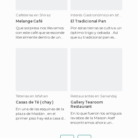
Cafeterías en Shiraz
Interés Gastronómico en Isfahan
Melange Café
El Tradicional Pan
Que sorpresa nos lllevamos
Por estas tierras se cultiva un
con este café que se esconde
óptimo trigo y cebada . Así
literalmente dentro de un
que su tradicional pan es
centro comercial en la zona
excelente , la mezcla de
más chic de Shiraz.
harina de trigo con
Teterías en Isfahan
Restaurantes en Sanandaj
Casas de Té ( chay )
Gallery Tearoom
Restaurant
En una de las esquinas de la
En lo que fueron los antiguos
plaza de Maidán , en el
lavabos de la Maison Asef
primer piso hay esta casa de
encontramos ahora un
té con una vista mágica a la
restaurante, salón de té y
plaza . Que mejor
heladería digno de reyes ;