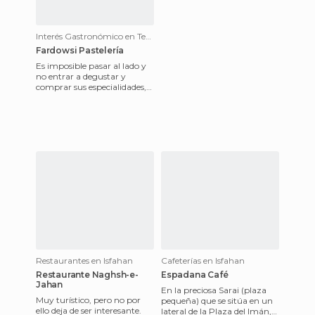
Interés Gastronómico en Teherán
Fardowsi Pastelería
Es imposible pasar al lado y
no entrar a degustar y
comprar sus especialidades,
sobre todo la colección de
frutos secos donde dest
Restaurantes en Isfahan
Cafeterías en Isfahan
Restaurante Naghsh-e-
Espadana Café
Jahan
En la preciosa Sarai (plaza
Muy turístico, pero no por
pequeña) que se sitúa en un
ello deja de ser interesante.
lateral de la Plaza del Imán,