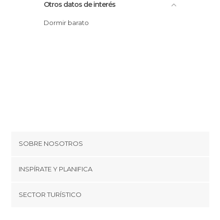
Otros datos de interés
Dormir barato
SOBRE NOSOTROS
Cookies
INSPÍRATE Y PLANIFICA
Política de privacidad
minube Tips
SECTOR TURÍSTICO
Términos y condiciones
minube Android app
Regístrate como proveedor
Quiénes somos