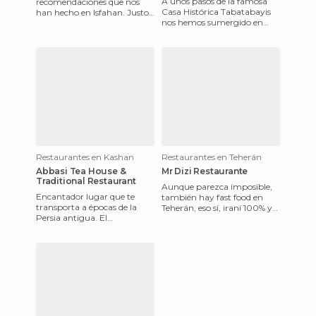
A unos pasos de la famosa
recomendaciones que nos
Casa Histórica Tabatabayis
han hecho en Isfahan. Justo
nos hemos sumergido en
en uno de los laterales de la
este auténtico oasis persa
plaza del Imán. El lugar
para comer :-). Que restaur
donde vi
Restaurantes en Kashan
Restaurantes en Teherán
Abbasi Tea House &
Mr Dizi Restaurante
Traditional Restaurant
Aunque parezca imposible,
Encantador lugar que te
también hay fast food en
transporta a épocas de la
Teherán, eso sí, iraní 100% y
Persia antigua. El
muy sana :-). Mr Dizi es una
restaurante es inmenso, en la
cadena franquiciada
parte de arriba puedes
comprar