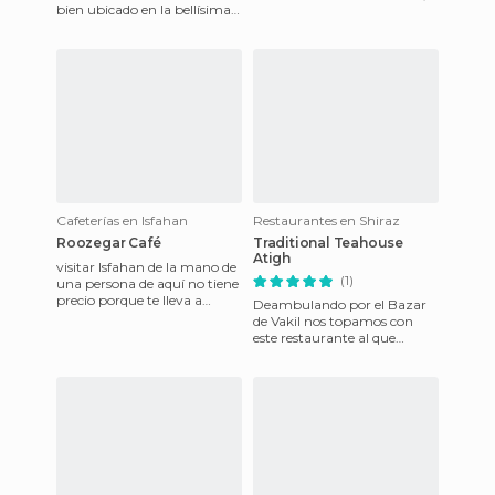
bien ubicado en la bellísima
encontramos este pequeño
Sarai Espadana, en uno de
café que se ha pues
los laterales de l
Cafeterías en Isfahan
Restaurantes en Shiraz
Roozegar Café
Traditional Teahouse
Atigh
visitar Isfahan de la mano de
(1)
una persona de aquí no tiene
precio porque te lleva a
Deambulando por el Bazar
lugares muy interesantes e
de Vakil nos topamos con
únicos y te explica
este restaurante al que
entramos sin tener ninguna
referencia. Nos dejamos lleva