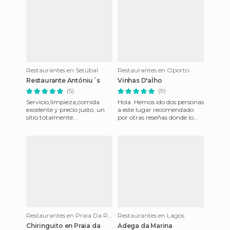
Restaurantes en Setúbal
Restaurantes en Oporto
Restaurante Antóniu´s
Vinhas D'alho
(5)
(9)
Servicio,limpieza,comida
Hola. Hemos ido dos personas
excelente y precio justo, un
a este lugar recomendado
sitio totalmente
por otras reseñas donde lo
recomendable, la conocimos
recomendaban por sus
a través de Mi Nube y
vistas, su ubicación y su pr
aunque al
Restaurantes en Praia Da Rocha
Restaurantes en Lagos
Chiringuito en Praia da
Adega da Marina