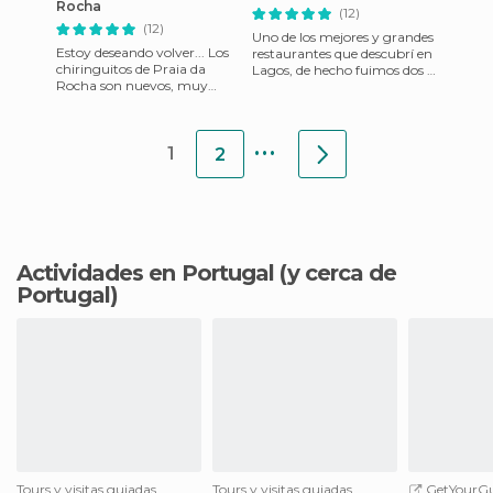
Rocha
(12)
(12)
Uno de los mejores y grandes
Estoy deseando volver... Los
restaurantes que descubrí en
chiringuitos de Praia da
Lagos, de hecho fuimos dos o
Rocha son nuevos, muy
tres veces en mi estancia al
modernos, todos iguales. Las
Algarve, y he
vistas impresionantes, a
...
1
2
Actividades en Portugal
(y cerca de
Portugal)
Tours y visitas guiadas
Tours y visitas guiadas
GetYourGu