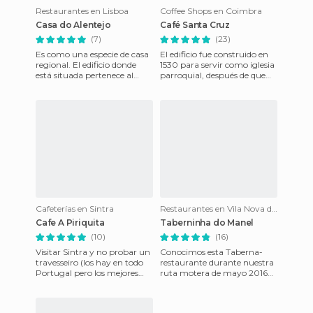
Restaurantes en Lisboa
Coffee Shops en Coimbra
Casa do Alentejo
Café Santa Cruz
(7)
(23)
Es como una especie de casa
El edificio fue construido en
regional. El edificio donde
1530 para servir como iglesia
está situada pertenece al
parroquial, después de que
siglo pasado y tiene una
Don Juan III en 1527,
fuerte influencia árabe
mandara reformar el M
Cafeterías en Sintra
Restaurantes en Vila Nova de Gaia
Cafe A Piriquita
Taberninha do Manel
(10)
(16)
Visitar Sintra y no probar un
Conocimos esta Taberna-
travesseiro (los hay en todo
restaurante durante nuestra
Portugal pero los mejores
ruta motera de mayo 2016
están aquí) o una queijada
por el Douro y Centro de
(su receta es secr
Portugal. Aprovechamos
par