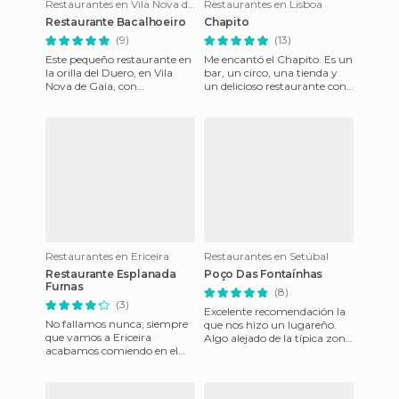
Restaurantes en Vila Nova de Gaia
Restaurantes en Lisboa
Restaurante Bacalhoeiro
Chapito
(9)
(13)
Este pequeño restaurante en
Me encantó el Chapito. Es un
la orilla del Duero, en Vila
bar, un circo, una tienda y
Nova de Gaia, con
un delicioso restaurante con
estupendas vistas a Oporto,
carnes y pescados a la parrilla
tiene en su carta multitud
y unas vista
Restaurantes en Ericeira
Restaurantes en Setúbal
Restaurante Esplanada
Poço Das Fontaínhas
Furnas
(8)
(3)
Excelente recomendación la
No fallamos nunca; siempre
que nos hizo un lugareño.
que vamos a Ericeira
Algo alejado de la típica zona
acabamos comiendo en el
de restaurantes de Setúbal,
Furnas. O a lo mejor es al
ubicados casi todo
revés y siempre vamos a
Ericeir