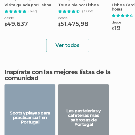
Visita guiada por Lisboa
Tour a pie por Lisboa
Lisboa Card:
horas
(697)
(3.050)
desde
desde
desde
49.637
51.475,98
$
$
19
$
Ver todos
Inspírate con las mejores listas de la
comunidad
Las pastelerías y
Spots y playas para
cafeterías más
practicar surf en
sabrosas de
Portugal
Portugal