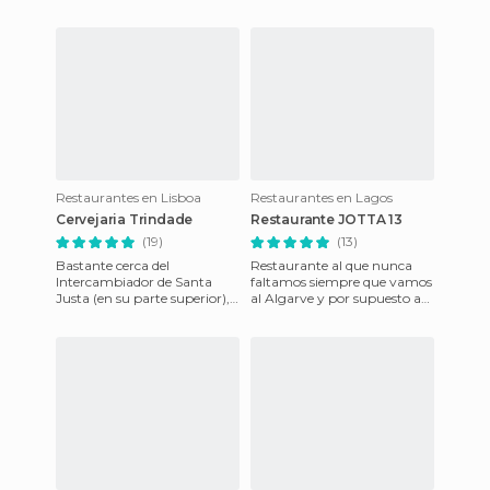
Restaurantes en Lisboa
Restaurantes en Lagos
Cervejaria Trindade
Restaurante JOTTA 13
(19)
(13)
Bastante cerca del
Restaurante al que nunca
Intercambiador de Santa
faltamos siempre que vamos
Justa (en su parte superior),
al Algarve y por supuesto a
está la Cervejaria Trindade.
Lagos, una de las ciudades
Ya sólo el entorno es un luj
más bonitas de toda la