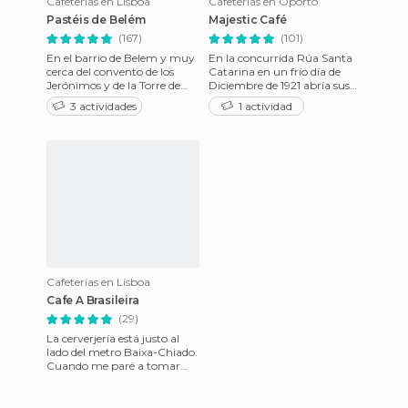
Cafeterías en Lisboa
Cafeterías en Oporto
Pastéis de Belém
Majestic Café
(167)
(101)
En el barrio de Belem y muy
En la concurrida Rúa Santa
cerca del convento de los
Catarina en un frío día de
Jerónimos y de la Torre de
Diciembre de 1921 abría sus
Belem, símbolo de la ciudad
puertas el café Elite, artistas,
3 actividades
1 actividad
de Lisboa, se encuent
políticos, escr
Cafeterías en Lisboa
Cafe A Brasileira
(29)
La cerverjería está justo al
lado del metro Baixa-Chiado.
Cuando me paré a tomar
una cerveza, me cobraron
3€ por ella....lo cual m