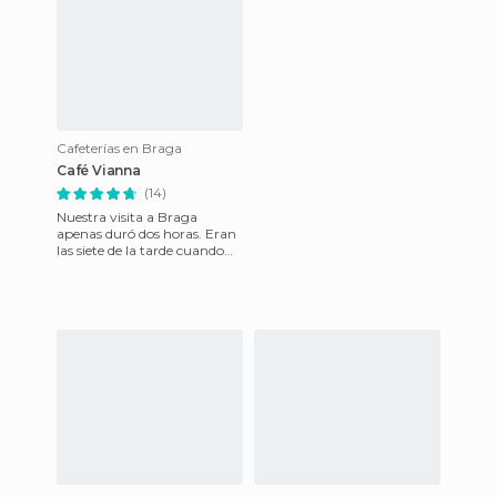
Cafeterías en Braga
Café Vianna
(14)
Nuestra visita a Braga
apenas duró dos horas. Eran
las siete de la tarde cuando
dejamos el coche en el
parking localizado en la Pl