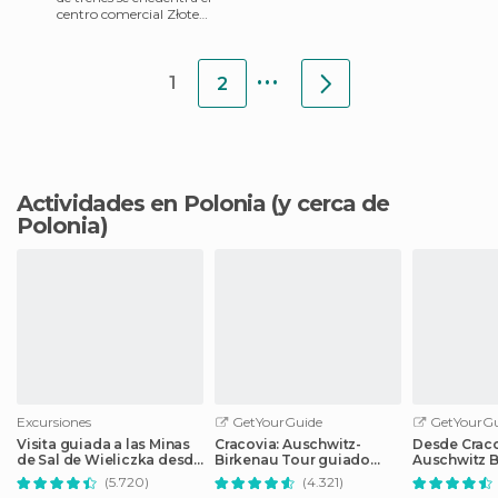
encuentra uno de los sitios
centro comercial Złote
mas agradables para t
Tarasy y allí, a la salida,
vemos la Gran guitarra d
...
1
2
Actividades en Polonia
(y cerca de
Polonia)
Excursiones
GetYourGuide
GetYourGu
Visita guiada a las Minas
Cracovia: Auschwitz-
Desde Craco
de Sal de Wieliczka desde
Birkenau Tour guiado
Auschwitz B
Cracovia
Opciones de
en grupo r
(5.720)
(4.321)
recogida/comida
servicio de