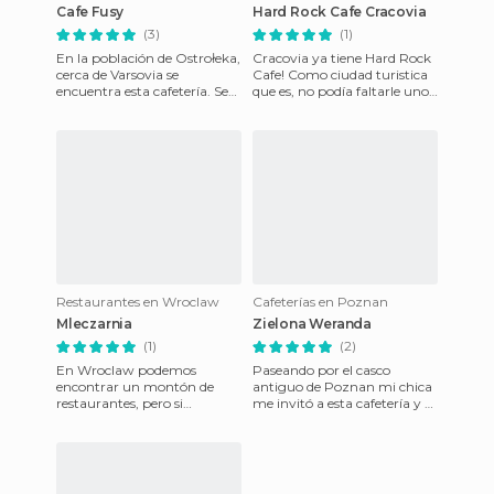
Cafe Fusy
Hard Rock Cafe Cracovia
(3)
(1)
En la población de Ostrołeka,
Cracovia ya tiene Hard Rock
cerca de Varsovia se
Cafe! Como ciudad turistica
encuentra esta cafetería. Se
que es, no podía faltarle uno!
encuentra muy cerca de su
Así que en Polonia ya
monasterio, en el centro
podemos encontrar el
Restaurantes en Wroclaw
Cafeterías en Poznan
Mleczarnia
Zielona Weranda
(1)
(2)
En Wroclaw podemos
Paseando por el casco
encontrar un montón de
antiguo de Poznan mi chica
restaurantes, pero si
me invitó a esta cafetería y os
buscamos un sitio de comida
animo a los que paséis por
tradicional y comer comida
aquí que no dejeis de
polaca y qu