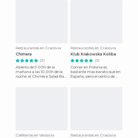
Restaurantes en Cracovia
Restaurantes en Cracovia
Chimera
Klub Krakowska Koliba
(3)
(3)
Abierto de 9.00h de la
Comer en Polonia es
mañana a las 10.00h de la
bastante mas barato que en
noche, el Chimera Salad Bar
España, pero el centro de
es un buffet de ensaladas y
Cracovia es el centro de
platos vegetarianos calie
Cracovia, mucho
restaurante y al
Cafeterías en Varsovia
Restaurantes en Cracovia