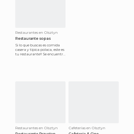
Restaurantes en Olsztyn
Restaurante sopas
Si lo que buscas es comida
casera y típica polaca, este es
tu restaurante!! Se encuentra
en una calle perpendicular a
la antigua
Restaurantes en Olsztyn
Cafeterías en Olsztyn
Restaurante Przystan
Cafeteria & Cine