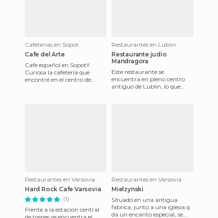
Cafeterías en Sopot
Restaurantes en Lublin
Cafe del Arte
Restaurante judio
Mandragora
Cafe español en Sopot!!
Este restaurante se
Curiosa la cafetería que
encuentra en pleno centro
encontré en el centro de
antiguo de Lublin, lo que
Sopot, es una café Galeria de
antes de la II Guerra Mundial
Arte. Todo lo que esta a t
era el barrio judío. El res
Restaurantes en Varsovia
Restaurantes en Varsovia
Hard Rock Cafe Varsovia
Mielzynski
(1)
Situado en una antigua
fabrica, junto a una iglesia q
Frente a la estación central
da un encanto especial, se
de trenes se encuentra el