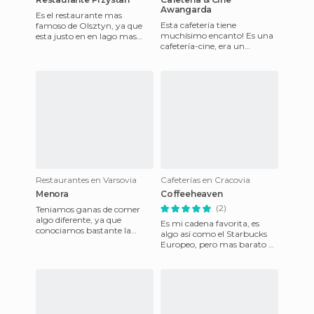
Awangarda
Es el restaurante mas
Esta cafetería tiene
famoso de Olsztyn, ya que
muchísimo encanto! Es una
esta justo en en lago mas
cafetería-cine, era un
grande de la cuidad, en la
antiguo cine, así que solo hay
misma orilla y la vista es pr
una sala y las peliculas de s
Restaurantes en Varsovia
Cafeterías en Cracovia
Menora
Coffeeheaven
(2)
Teniamos ganas de comer
algo diferente, ya que
Es mi cadena favorita, es
conociamos bastante la
algo así como el Starbucks
comida polaca y
Europeo, pero mas barato y
encontramos en la guia de
en Polonia lo puedes
Varsovia la direcc
encontrar en las ciudades
mas