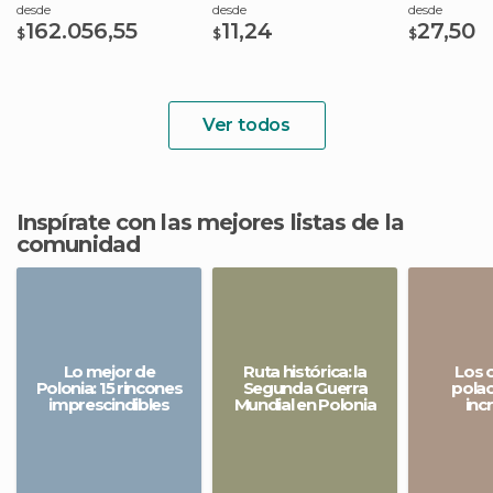
desde
desde
desde
162.056,55
11,24
27,50
$
$
$
Ver todos
Inspírate con las mejores listas de la
comunidad
Lo mejor de
Ruta histórica: la
Los c
Polonia: 15 rincones
Segunda Guerra
pola
imprescindibles
Mundial en Polonia
inc