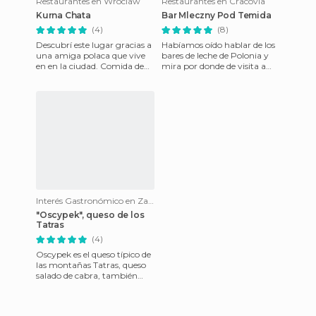
Restaurantes en Wroclaw
Restaurantes en Cracovia
Kurna Chata
Bar Mleczny Pod Temida
(4)
(8)
Descubrí este lugar gracias a
Habíamos oído hablar de los
una amiga polaca que vive
bares de leche de Polonia y
en en la ciudad. Comida de
mira por donde de visita a
calidad y buen precio. Tienen
Cracovia nos encontremos
una extensa cart
con este. Un bar de l
Interés Gastronómico en Zakopane
"Oscypek", queso de los
Tatras
(4)
Oscypek es el queso típico de
las montañas Tatras, queso
salado de cabra, también
existe el mezclado con leche
de vaca. Se ahúma y