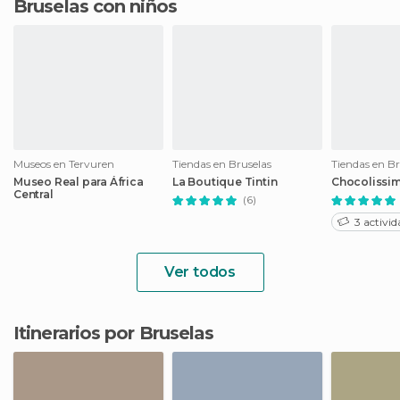
Bruselas con niños
Museos en Tervuren
Tiendas en Bruselas
Tiendas en Br
Museo Real para África
La Boutique Tintin
Chocolissi
Central
(6)
3 activid
Ver todos
Itinerarios por Bruselas