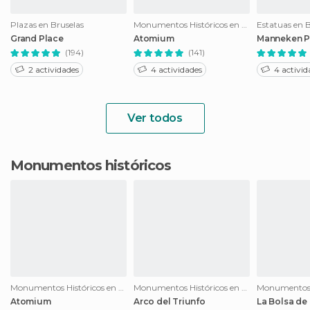
Plazas en Bruselas
Monumentos Históricos en Bruselas
Estatuas en B
Grand Place
Atomium
Manneken P
(194)
(141)
2 actividades
4 actividades
4 activid
Ver todos
Monumentos históricos
Monumentos Históricos en Bruselas
Monumentos Históricos en Bruselas
Atomium
Arco del Triunfo
La Bolsa de