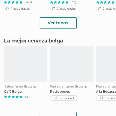
(140)
(32)
4 actividades
2 actividades
2 activid
Ver todos
La mejor cerveza belga
Cafeterías en Bruselas
Restaurantes en Bruselas
Restaurantes
Café Belga
Restobières
À la Bécass
(5)
1 actividad
1 activi