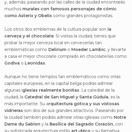
y, además, paseando por las calles de la ciudad encontrarás
muchos
murales con famosos personajes de cómic
como Asterix y Obelix
como grandes protagonistas.
Los otros dos emblemas de la cultura popular son
la
cerveza y el chocolate
. Si visitas la ciudad, tienes que
probar la mejor cerveza local en cervecerías tan
emblemáticas como
Delirium
o
Moeder Lambic
, y llevarte
a casa el mejor chocolate comprado en chocolaterías como
Godiva
o
Leonidas
.
Aunque no tiene templos tan emblemáticos como otras
capitales europeas, en la capital belga podrás admirar
algunas i
glesias realmente bonitas
. La catedral de la
ciudad, la
Catedral de San Miguel y Santa Gúdula
, es la
más importante. Su a
rquitectura gótica y sus vistosas
vidrieras
son dos de sus grandes atractivos. Paseando por
la ciudad también podrás admirar otras iglesias como
Notre
Dame du Sablon
y la
Basílica del Sagrado Corazón
, con
su sofisticada arquitectura estilo
art-déco
y su llamativa