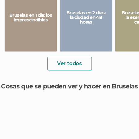
Bruselas en 2 días:
Bruselas
Bruselas en 1 día: los
la ciudad en 48
la ese
imprescindibles
horas
ca
Ver todos
Cosas que se pueden ver y hacer en Bruselas