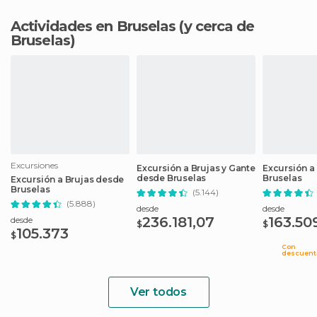
Actividades en Bruselas
(y cerca de
Bruselas)
Excursiones
Excursión a Brujas y Gante
Excursión a
desde Bruselas
Bruselas
Excursión a Brujas desde
Bruselas
(5.144)
(5.888)
desde
desde
236.181,07
163.50
desde
$
$
105.373
$
Con
descuent
Ver todos