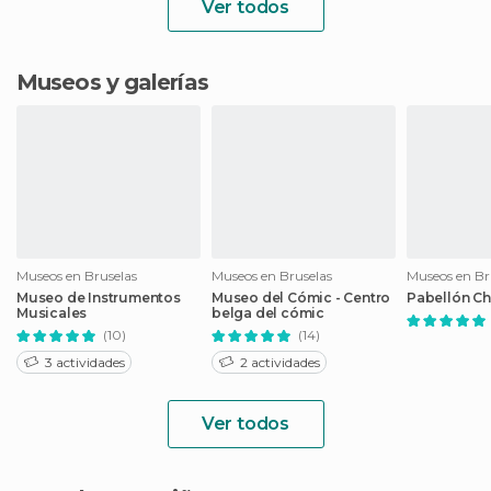
Ver todos
Museos y galerías
Museos en Bruselas
Museos en Bruselas
Museos en Br
Museo de Instrumentos
Museo del Cómic - Centro
Pabellón Ch
Musicales
belga del cómic
(10)
(14)
3 actividades
2 actividades
Ver todos