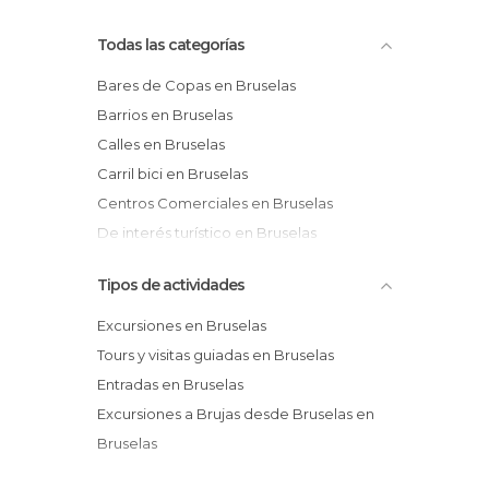
Todas las categorías
Bares de Copas en Bruselas
Barrios en Bruselas
Calles en Bruselas
Carril bici en Bruselas
Centros Comerciales en Bruselas
De interés turístico en Bruselas
Discotecas en Bruselas
Tipos de actividades
Estaciones de Autobús en Bruselas
Estaciones de Tren en Bruselas
Excursiones en Bruselas
Estadios en Bruselas
Tours y visitas guiadas en Bruselas
Estatuas en Bruselas
Entradas en Bruselas
Exposiciones en Bruselas
Excursiones a Brujas desde Bruselas en
Fiestas en Bruselas
Bruselas
Iglesias en Bruselas