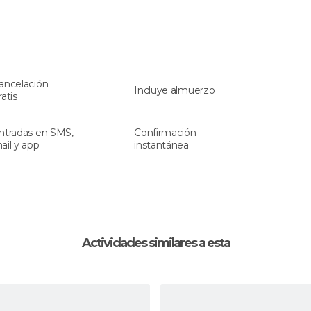
ancelación
Incluye almuerzo
ratis
ntradas en SMS,
Confirmación
ail y app
instantánea
Actividades similares a esta