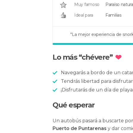
Muy famoso
Paraíso natura
Ideal para
Familias
"La mejor experiencia de snork
"La mejor experiencia"
"Un lugar increíble"
Lo más “chévere”
Navegarás a bordo de un catam
Tendrás libertad para disfrutar
¡Disfrutarás de un día de playa,
Qué esperar
Un autobús pasará a buscarte por 
Puerto de Puntarenas
y dar comi