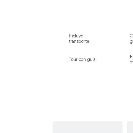
Incluye
C
transporte
g
E
Tour con guía
m