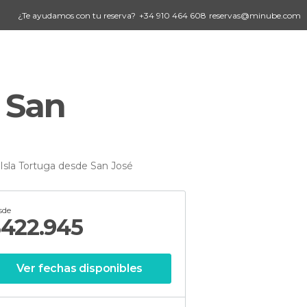
¿Te ayudamos con tu reserva?
+34 910 464 608
reservas@minube.com
 San
 Isla Tortuga desde San José
sde
$
422.945
Ver fechas disponibles