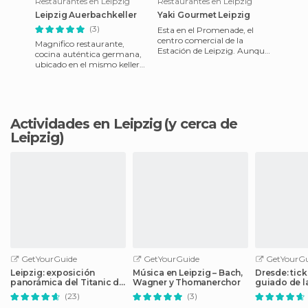
Restaurantes en Leipzig
Restaurantes en Leipzig
Leipzig Auerbachkeller
Yaki Gourmet Leipzig
(3)
Esta en el Promenade, el
centro comercial de la
Magnifico restaurante,
Estación de Leipzig. Aunque
cocina auténtica germana,
es de comida rápida los
ubicado en el mismo keller
platos están deliciosos y muy
donde se ambienta y se
escribió una escena de
Fausto.
Actividades en Leipzig
(y cerca de
Leipzig)
GetYourGuide
GetYourGuide
GetYourGu
Leipzig: exposición
Música en Leipzig – Bach,
Dresde: tick
panorámica del Titanic de
Wagner y Thomanerchor
guiado de l
360 grados
Semper
(23)
(3)