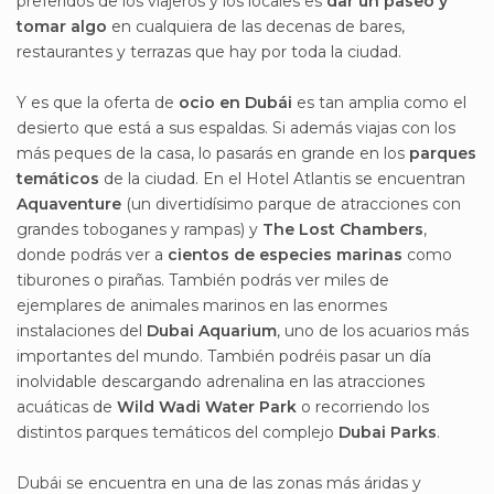
preferidos de los viajeros y los locales es
dar un paseo y
tomar algo
en cualquiera de las decenas de bares,
restaurantes y terrazas que hay por toda la ciudad.
Y es que la oferta de
ocio en Dubái
es tan amplia como el
desierto que está a sus espaldas. Si además viajas con los
más peques de la casa, lo pasarás en grande en los
parques
temáticos
de la ciudad. En el Hotel Atlantis se encuentran
Aquaventure
(un divertidísimo parque de atracciones con
grandes toboganes y rampas) y
The Lost Chambers
,
donde podrás ver a
cientos de especies marinas
como
tiburones o pirañas. También podrás ver miles de
ejemplares de animales marinos en las enormes
instalaciones del
Dubai Aquarium
, uno de los acuarios más
importantes del mundo. También podréis pasar un día
inolvidable descargando adrenalina en las atracciones
acuáticas de
Wild Wadi Water Park
o recorriendo los
distintos parques temáticos del complejo
Dubai Parks
.
Dubái se encuentra en una de las zonas más áridas y