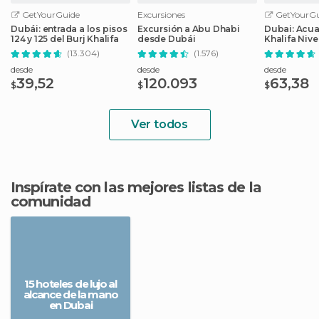
GetYourGuide
Excursiones
GetYourGu
Dubái: entrada a los pisos
Excursión a Abu Dhabi
Dubai: Acuar
124 y 125 del Burj Khalifa
desde Dubái
Khalifa Nivel
Billete com
(13.304)
(1.576)
desde
desde
desde
39,52
120.093
63,38
$
$
$
Ver todos
Inspírate con las mejores listas de la
comunidad
15 hoteles de lujo al
alcance de la mano
en Dubai