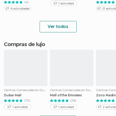
(4)
1 actividad
6 actividades
21 activi
Ver todos
Compras de lujo
Centros Comerciales en Dubai
Centros Comerciales en Dubai
Dubai Mall
Mall of the Emirates
Zoco Madin
(72)
(26)
1 actividad
1 actividad
2 activid