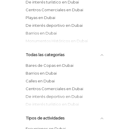
De interés turístico en Dubai
Centros Comerciales en Dubai
Playas en Dubai
De interés deportivo en Dubai
Barrios en Dubai
Monumentos Históricos en Dubai
Todas las categorías
Bares de Copas en Dubai
Barrios en Dubai
Calles en Dubai
Centros Comerciales en Dubai
De interés deportivo en Dubai
De interés turístico en Dubai
Mercados en Dubai
Tipos de actividades
Monumentos Históricos en Dubai
Parques Acuáticos en Dubai
Excursiones en Dubai