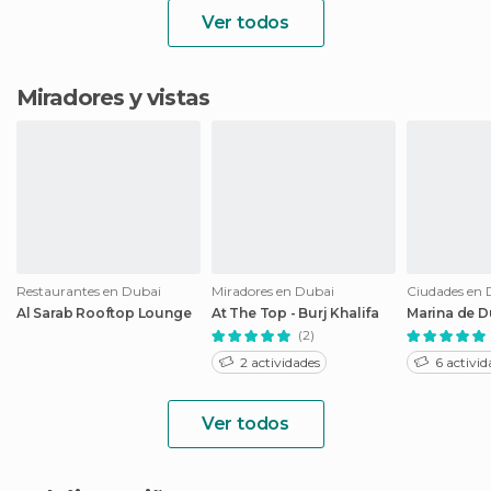
Ver todos
Miradores y vistas
Restaurantes en Dubai
Miradores en Dubai
Ciudades en 
Al Sarab Rooftop Lounge
At The Top - Burj Khalifa
Marina de D
(2)
2 actividades
6 activid
Ver todos