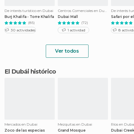
De interés turístico en Dubai
Centros Comerciales en Dubai
De interés tu
Burj Khalifa - Torre Khalifa
Dubai Mall
Safari por e
(85)
(72)
30 actividades
1 actividad
8 activid
Ver todos
El Dubái histórico
Mercados en Dubai
Mezquitas en Dubai
Ríos en Duba
Zoco de las especias
Grand Mosque
Dubai Cree