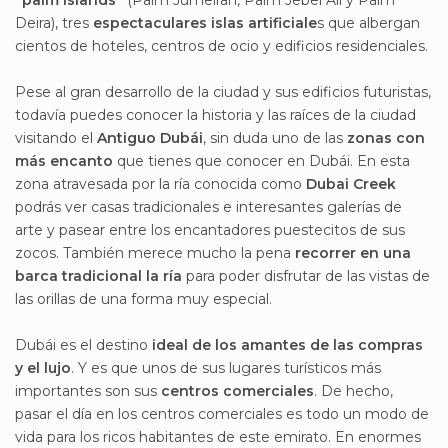
“palm islands”
(Palm Jumeirah, Palm Jebel Ali y Palm
Deira), tres
espectaculares islas artificiale
s que albergan
cientos de hoteles, centros de ocio y edificios residenciales.
Pese al gran desarrollo de la ciudad y sus edificios futuristas,
todavía puedes conocer la historia y las raíces de la ciudad
visitando el
Antiguo Dubái
, sin duda uno de las
zonas con
más encanto
que tienes que conocer en Dubái. En esta
zona atravesada por la ría conocida como
Dubai Creek
podrás ver casas tradicionales e interesantes galerías de
arte y pasear entre los encantadores puestecitos de sus
zocos. También merece mucho la pena
recorrer en una
barca tradicional la ría
para poder disfrutar de las vistas de
las orillas de una forma muy especial.
Dubái es el destino
ideal de los amantes de las compras
y el lujo
. Y es que unos de sus lugares turísticos más
importantes son sus
centros comerciales
. De hecho,
pasar el día en los centros comerciales es todo un modo de
vida para los ricos habitantes de este emirato. En enormes