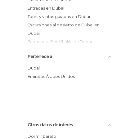
Playas en Dubai
Entradas en Dubai
Reservas Naturales en Dubai
Tours y visitas guiadas en Dubai
Zoos en Dubai
Excursiones al desierto de Dubai en
Dubai
Entradas al Burj Khalifa en Dubai
Espectáculos en Dubai
Pertenece a
Dubai
Emiratos Árabes Unidos
Otros datos de interés
Dormir barato