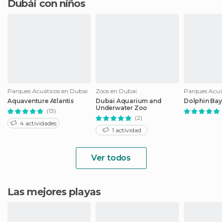
Dubái con niños
Parques Acuáticos en Dubai
Zoos en Dubai
Parques Acuá
Aquaventure Atlantis
Dubai Aquarium and
Dolphin Bay
Underwater Zoo
(13)
(2)
4 actividades
1 actividad
Ver todos
Las mejores playas