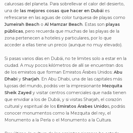
calurosas del planeta. Para sobrellevar el calor del desierto,
una de
las mejores cosas que hacer en Dubái
es
refrescarse en las aguas de color turquesa de playas como
Jumeirah Beach
o
Al Mamzar Beach
. Estas son
playas
públicas
, pero recuerda que muchas de las playas de la
zona pertenecen a hoteles y particulares, por lo que
acceder a ellas tiene un precio (aunque no muy elevado).
Si pasas varios días en Dubái, no te limites solo a estar en la
ciudad. A muy pocos kilómetros de allí se encuentran dos
de los emiratos que forman Emiratos Árabes Unidos:
Abu
Dhabi
y
Sharjah
. En Abu Dhabi, una de las capitales más
lujosas del mundo, podrás ver la impresionante
Mezquita
Sheik Zayed
y visitar centros comerciales que nada tienen
que envidiar a los de Dubái, y si visitas Sharjah, el corazón
cultural y espiritual de los
Emiratos Árabes Unido
s, podrás
conocer monumentos como la Mezquita del rey, el
Monumento a la Perla o el Monumento a la Cultura.