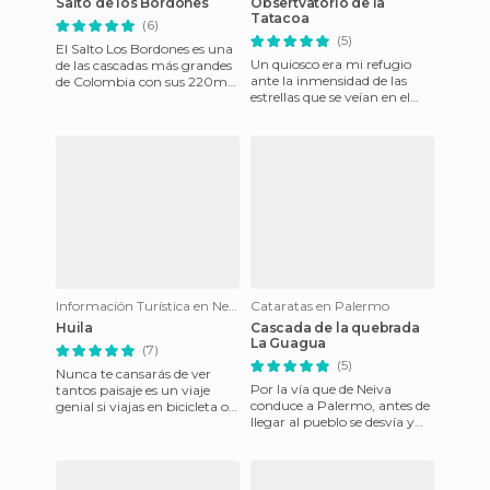
Salto de los Bordones
Obsertvatorio de la
Tatacoa
(6)
(5)
El Salto Los Bordones es una
Un quiosco era mi refugio
de las cascadas más grandes
ante la inmensidad de las
de Colombia con sus 220m
estrellas que se veían en el
de altura. A 30km de San
gigante cielo. en el horizonte
Agustín, tendréis que h
la penumbra de una
Información Turística en Neiva
Cataratas en Palermo
Huila
Cascada de la quebrada
La Guagua
(7)
(5)
Nunca te cansarás de ver
Por la vía que de Neiva
tantos paisaje es un viaje
conduce a Palermo, antes de
genial si viajas en bicicleta o
llegar al pueblo se desvía y
de mochilero.
comienza la búsqueda de la
finca sin nombre. Desp