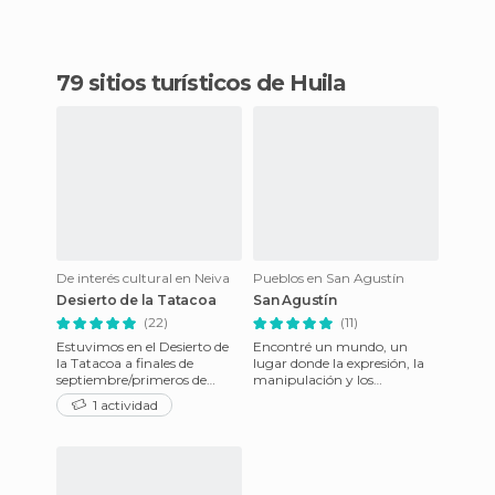
79 sitios turísticos de Huila
De interés cultural en Neiva
Pueblos en San Agustín
Desierto de la Tatacoa
San Agustín
(22)
(11)
Estuvimos en el Desierto de
Encontré un mundo, un
la Tatacoa a finales de
lugar donde la expresión, la
septiembre/primeros de
manipulación y los
octubre y es uno de los
elementos visuales hacen
1 actividad
paisajes que más nos han
parte de la textura y la
impres
composició