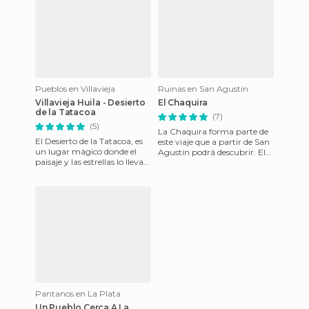
Pueblos en Villavieja
Ruinas en San Agustín
Villavieja Huila - Desierto
El Chaquira
de la Tatacoa
(7)
(5)
La Chaquira forma parte de
El Desierto de la Tatacoa, es
este viaje que a partir de San
un lugar mágico donde el
Agustín podrá descubrir. El
paisaje y las estrellas lo llevan
Tablón, La Chaquira, La
a una experiencia única e
Pelota y El Purutal,
irrepetible, e
Pantanos en La Plata
Un Pueblo Cerca A La