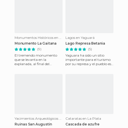
Monumentos Históricos en Neiva
Lagos en Yaguará
Monumento La Gaitana
Lago Represa Betania
(9)
(5)
El tremendo monumento
Yaguara ha sido un sitio
que se levanta en la
importante para el turismo
explanada, al final del
por su represa y el pueblo es
Malecón de Neiva, es en
muy bonito sus calles sus
honor a una mujer indígena
casas coloniales la Ig
llamada “La
Yacimientos Arqueológicos en San Agustín
Cataratas en La Plata
Ruinas San Augustin
Cascada de azufre