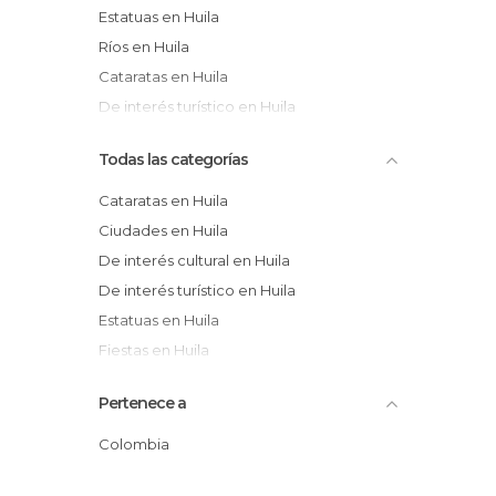
Estatuas en Huila
Ríos en Huila
Cataratas en Huila
De interés turístico en Huila
Todas las categorías
Cataratas en Huila
Ciudades en Huila
De interés cultural en Huila
De interés turístico en Huila
Estatuas en Huila
Fiestas en Huila
Iglesias en Huila
Pertenece a
Información Turística en Huila
Jardines en Huila
Colombia
Monumentos Históricos en Huila