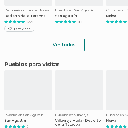
De interés cultural en Neiva
Pueblos en San Agustín
Ciudades en 
Desierto de la Tatacoa
San Agustín
Neiva
(22)
(11)
1 actividad
Ver todos
Pueblos para visitar
Pueblos en San Agustín
Pueblos en Villavieja
Pueblos en N
San Agustín
Villavieja Huila - Desierto
Neiva
de la Tatacoa
(11)