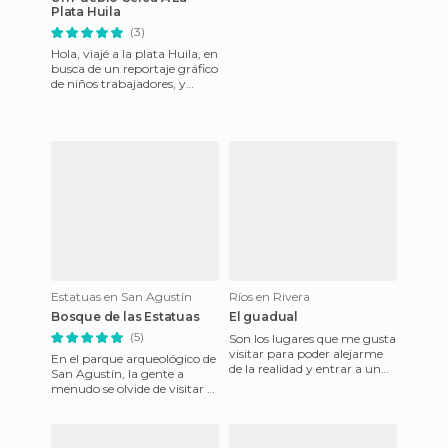
Plata Huila
(3)
Hola, viajé a la plata Huila, en
busca de un reportaje gráfico
de niños trabajadores, y
mientras viajaba, conocí este
lugar, es la
Estatuas en San Agustín
Ríos en Rivera
Bosque de las Estatuas
El guadual
(5)
Son los lugares que me gusta
visitar para poder alejarme
En el parque arqueológico de
de la realidad y entrar a un
San Agustín, la gente a
mundo donde puedo
menudo se olvide de visitar el
encontrarme con migo
Bosque de las Estatuas. Es un
mismo
paseo por un bos