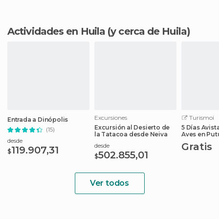
Actividades en Huila
(y cerca de Huila)
Excursiones
Turismoi
Entrada a Dinópolis
Excursión al Desierto de
5 Días Avis
(15)
la Tatacoa desde Neiva
Aves en Pu
desde
Hotel
Gratis
desde
119.907,31
$
502.855,01
$
Ver todos