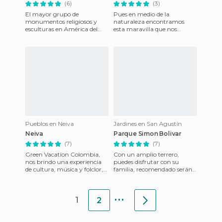
(6)
(3)
El mayor grupo de
Pues en medio de la
monumentos religiosos y
naturaleza encontramos
esculturas en América del
esta maravilla que nos
Sur se encuentra en San
brinda la naturaleza al ser
Agustín en el sur de
una cascada con tal fuerza
Colombia. Este in
que puede
Pueblos en Neiva
Jardines en San Agustín
Neiva
Parque Simon Bolivar
(7)
(7)
Green Vacation Colombia,
Con un amplio terrero,
nos brindo una experiencia
puedes disfrutar con su
de cultura, música y folclor,
familia, recomendado serán
vibramos al son de San
momentos inolvidable y
Juanero, disfrutamos comi
únicos, se respira un
...
ambiente mu
1
2