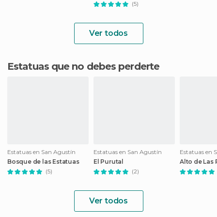
(5)
Ver todos
Estatuas que no debes perderte
Estatuas en San Agustín
Estatuas en San Agustín
Estatuas en 
Bosque de las Estatuas
El Purutal
Alto de Las 
(5)
(2)
Ver todos