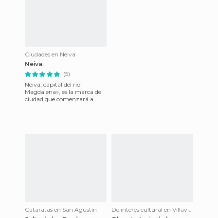
Ciudades en Neiva
Neiva
(5)
Neiva, capital del río
Magdalena», es la marca de
ciudad que comenzará a
escucharse en todo el país e
incluso a nivel internaciona
Cataratas en San Agustín
De interés cultural en Villavieja