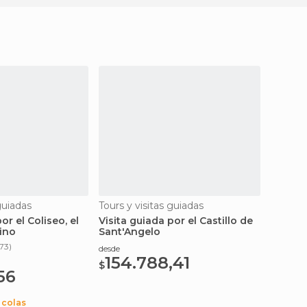
guiadas
Tours y visitas guiadas
Tours y
or el Coliseo, el
Visita guiada por el Castillo de
Tour p
tino
Sant'Angelo
773)
desde
desde
154.788,41
132
$
$
56
n colas