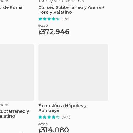
iadas
Tours y visitas guiadas
co de Roma
Coliseo Subterráneo y Arena +
Foro y Palatino
(744)
desde
372.946
$
iadas
Excursión a Nápoles y
Pompeya
 subterráneo y
alatino
(505)
desde
314.080
$