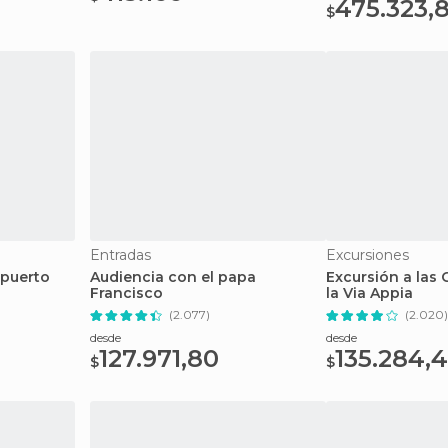
475.323,
$
Entradas
Excursiones
opuerto
Audiencia con el papa
Excursión a las
Francisco
la Via Appia
(2.077)
(2.020)
desde
desde
127.971,80
135.284,
$
$