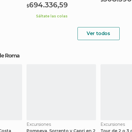
$
694.336,59
$
Sáltate las colas
Ver todos
esde Roma
Excursiones
Excursiones
 Costa
Pompeya, Sorrento y Capri en 2
Tour de 2 o 3 d