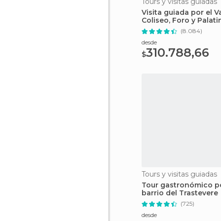
Tours y visitas guiadas
Visita guiada por el V
Coliseo, Foro y Palati
(8.084)
desde
310.788,66
$
Oferta y sin colas
Tours y visitas guiadas
Tour gastronómico po
barrio del Trastevere
(725)
desde