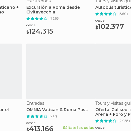
Excursiones
Tours y visitas gu
aticano +
Excursión a Roma desde
Autobús turísti
no
Civitavecchia
(860)
(1.265)
desde
102.377
desde
$
124.315
$
Entradas
Tours y visitas gu
r el
OMNIA Vatican & Roma Pass
Oferta: Coliseo,
Arena + Foro y P
(717)
(2.958)
desde
413.166
desde
Sáltate las colas
$