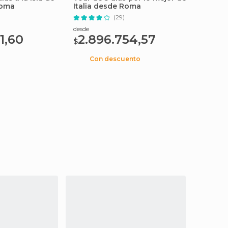
Roma
Italia desde Roma
a Vene
(29)
desde
desde
1,60
2.896.754,57
2.7
$
$
Con descuento