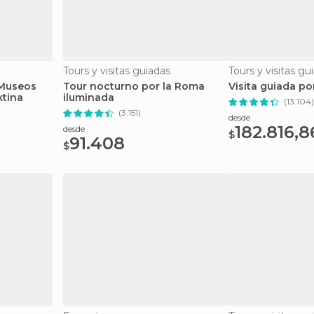
Tours y visitas guiadas
Tours y visitas gu
 Museos
Tour nocturno por la Roma
Visita guiada po
xtina
iluminada
(13.104)
(3.151)
desde
182.816,8
desde
$
91.408
$
Sáltate las co