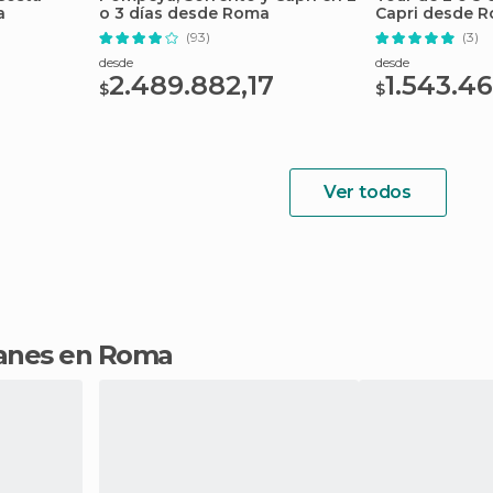
a
o 3 días desde Roma
Capri desde 
(93)
(3)
desde
desde
2.489.882,17
1.543.46
$
$
Ver todos
planes en Roma