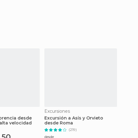
Excursiones
Excurs
lorencia desde
Excursión a Asís y Orvieto
Excurs
alta velocidad
desde Roma
Roma e
(219)
,50
desde
desde