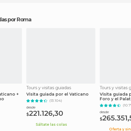
iadas por Roma
Tours y visitas guiadas
Tours y visitas 
aticano +
Visita guiada por el Vaticano
Visita guiada p
no
Foro y el Pala
(13.104)
(10.
desde
221.126,30
desde
$
265.351,
$
Sáltate las colas
Oferta y si