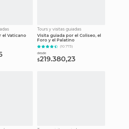
iadas
Tours y visitas guiadas
r el Vaticano
Visita guiada por el Coliseo, el
Foro y el Palatino
(10.773)
6
desde
219.380,23
$
las
Oferta y sin colas