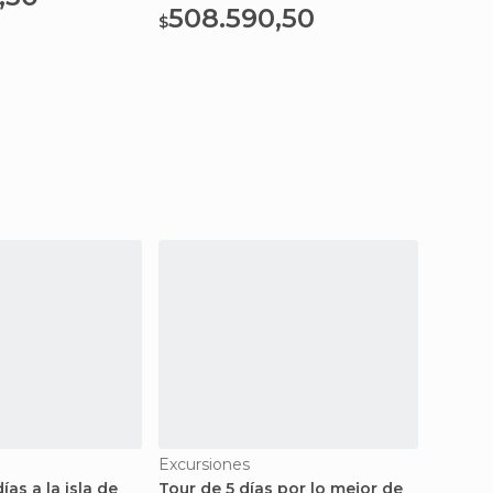
508.590,50
866
$
$
Excursiones
Excurs
ías a la isla de
Tour de 5 días por lo mejor de
Circui