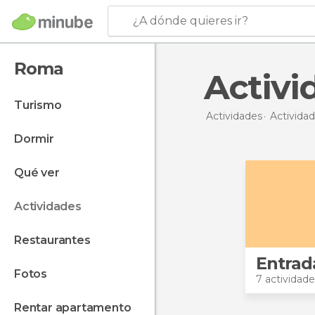
¿A dónde quieres ir?
Roma
Activ
turismo
Actividades
Actividad
dormir
qué ver
actividades
restaurantes
Entrad
fotos
7 actividade
rentar apartamento