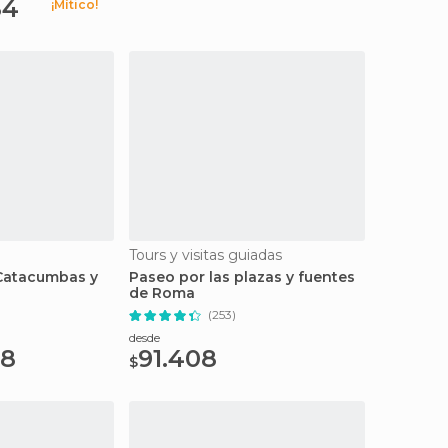
84
¡Mítico!
Tours y visitas guiadas
 Catacumbas y
Paseo por las plazas y fuentes
de Roma
(253)
desde
48
91.408
$