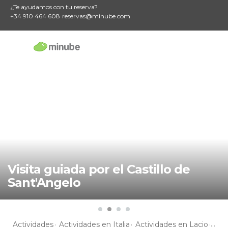
¿Te ayudamos con tu reserva?
+34 910 464 608
reservas@minube.com
Visita guiada por el Castillo de
Sant'Angelo
Actividades
Actividades en Italia
Actividades en Lacio
Act