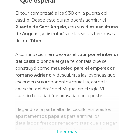
Qué esperar
El tour comenzará a las 9:30 en la puerta del
castillo. Desde este punto podrás admirar el
Puente de Sant'Angelo
, con sus
diez esculturas
de ángeles
, y disfrutarás de las vistas hermosas
del
río Tíber
.
A continuación, empezarás el
tour por el interior
del castillo
donde el guía te contará que se
construyó como
mausoleo para el emperador
romano Adriano
y descubrirás las leyendas que
esconden sus imponentes murallas, como la
aparición del Arcángel Miguel en el siglo VI
cuando la ciudad fue arrasada por la peste.
Llegando a la parte alta del castillo visitarás los
apartamentos papales
para admirar los
detallados frescos renacentistas
que albergan.
A continuación, accederás a la
terraza del
Leer más