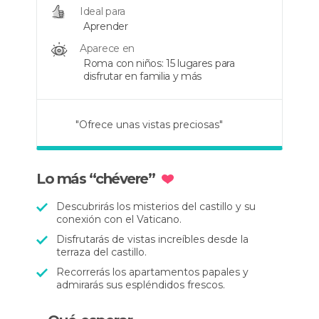
Ideal para
Aprender
Aparece en
Roma con niños: 15 lugares para
disfrutar en familia y más
"Ofrece unas vistas preciosas"
"Divino, nada mas que decir"
"Obligada para los amantes de la
historia"
Lo más “chévere”
Descubrirás los misterios del castillo y su
conexión con el Vaticano.
Disfrutarás de vistas increíbles desde la
terraza del castillo.
Recorrerás los apartamentos papales y
admirarás sus espléndidos frescos.