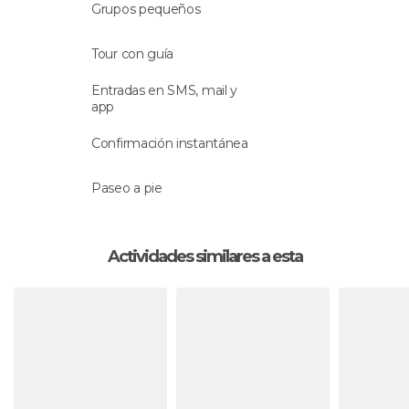
Grupos pequeños
La actividad se hará con un
guía que habla
español
.
Tour con guía
Entradas en SMS, mail y
app
Confirmación instantánea
Paseo a pie
Actividades similares a esta