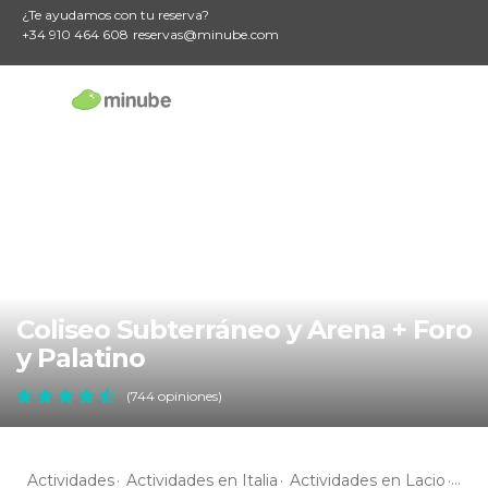
¿Te ayudamos con tu reserva?
+34 910 464 608
reservas@minube.com
Coliseo Subterráneo y Arena + Foro
y Palatino
(744 opiniones)
Actividades
Actividades en Italia
Actividades en Lacio
Act