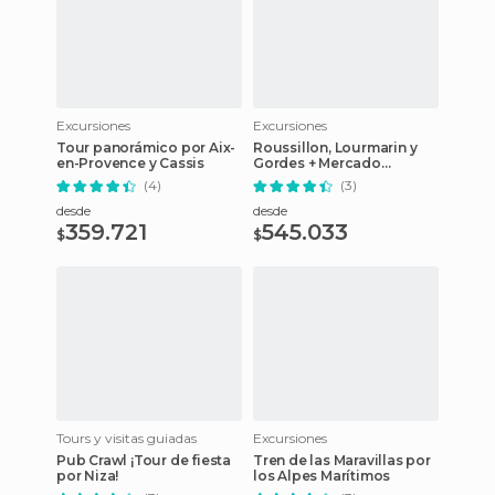
Excursiones
Excursiones
Tour panorámico por Aix-
Roussillon, Lourmarin y
en-Provence y Cassis
Gordes + Mercado
provenzal
(4)
(3)
desde
desde
359.721
545.033
$
$
Tours y visitas guiadas
Excursiones
Pub Crawl ¡Tour de fiesta
Tren de las Maravillas por
por Niza!
los Alpes Marítimos