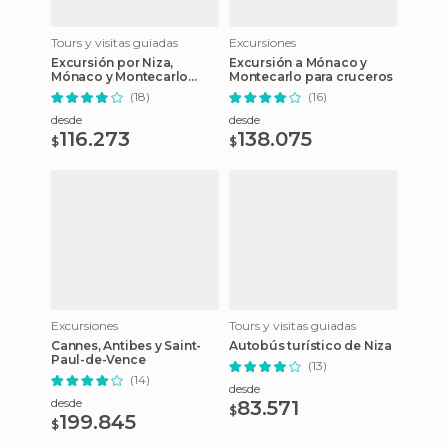
Tours y visitas guiadas
Excursiones
Excursión por Niza,
Excursión a Mónaco y
Mónaco y Montecarlo
Montecarlo para cruceros
desde Puerto Villefranche
(18)
(16)
desde
desde
116.273
138.075
$
$
Excursiones
Tours y visitas guiadas
Cannes, Antibes y Saint-
Autobús turístico de Niza
Paul-de-Vence
(13)
(14)
desde
desde
83.571
$
199.845
$