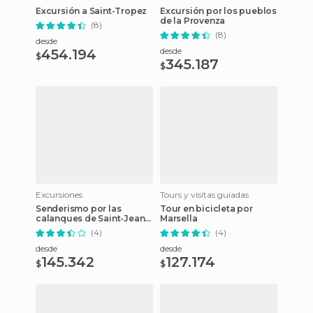
Excursión a Saint-Tropez
Excursión por los pueblos
de la Provenza
(8)
(8)
desde
desde
454.194
$
345.187
$
Excursiones
Tours y visitas guiadas
Senderismo por las
Tour en bicicleta por
calanques de Saint-Jean
Marsella
de Dieu y Sugiton
(4)
(4)
desde
desde
145.342
127.174
$
$