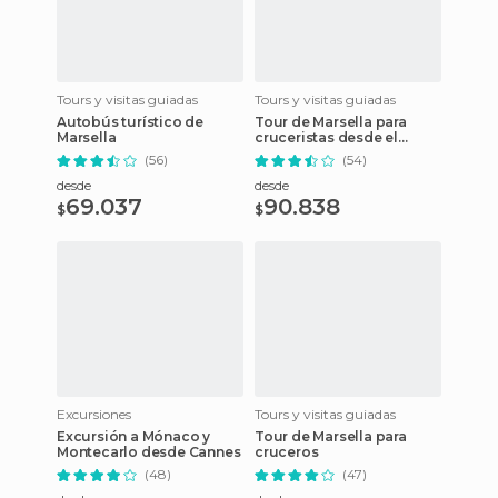
Tours y visitas guiadas
Tours y visitas guiadas
Autobús turístico de
Tour de Marsella para
Marsella
cruceristas desde el
Puerto Antiguo
(56)
(54)
desde
desde
69.037
90.838
$
$
Excursiones
Tours y visitas guiadas
Excursión a Mónaco y
Tour de Marsella para
Montecarlo desde Cannes
cruceros
(48)
(47)