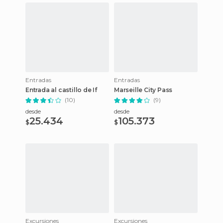
Entradas
Entradas
Entrada al castillo de If
Marseille City Pass
(10)
(9)
desde
desde
25.434
105.373
$
$
Excursiones
Excursiones