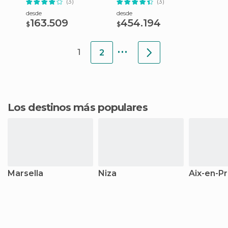
(3)
(3)
desde
desde
163.509
454.194
$
$
...
1
2
Los destinos más populares
Marsella
Niza
Aix-en-P