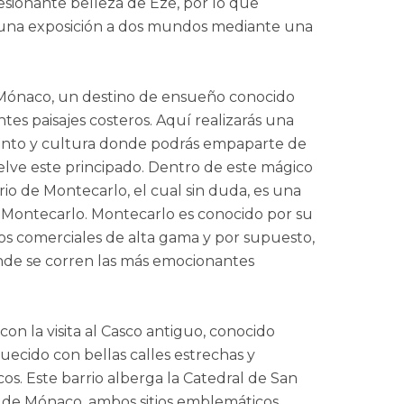
sionante belleza de Èze, por lo que
 una exposición a dos mundos mediante una
Mónaco, un destino de ensueño conocido
es paisajes costeros. Aquí realizarás una
ncanto y cultura donde podrás empaparte de
elve este principado. Dentro de este mágico
io de Montecarlo, el cual sin duda, es una
 a Montecarlo. Montecarlo es conocido por su
tros comerciales de alta gama y por supuesto,
onde se corren las más emocionantes
on la visita al Casco antiguo, conocido
uecido con bellas calles estrechas y
icos. Este barrio alberga la Catedral de San
do de Mónaco, ambos sitios emblemáticos