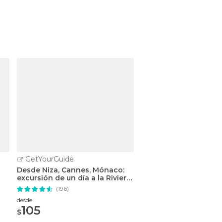
GetYourGuide
GetYourGuide
Desde Niza, Cannes, Mónaco:
Mónaco y Èze: tour d
excursión de un día a la Riviera
día en grupo reducid
francesa
Niza
(196)
(67)
desde
desde
105
50,13
$
$