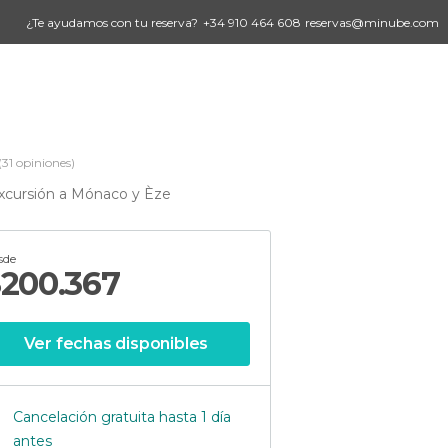
¿Te ayudamos con tu reserva?
+34 910 464 608
reservas@minube.com
(31 opiniones)
xcursión a Mónaco y Èze
sde
$
200.367
Ver fechas disponibles
Cancelación gratuita hasta 1 día
antes