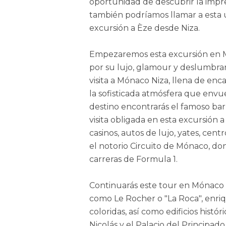
oportunidad de descubrir la impre
también podríamos llamar a esta
excursión a Èze desde Niza.
Empezaremos esta excursión en 
por su lujo, glamour y deslumbrant
visita a Mónaco Niza, llena de e
la sofisticada atmósfera que envu
destino encontrarás el famoso barr
visita obligada en esta excursión
casinos, autos de lujo, yates, cen
el notorio Circuito de Mónaco, d
carreras de Formula 1.
Continuarás este tour en Mónaco c
como Le Rocher o "La Roca", enriq
coloridas, así como edificios histór
Nicolás y el Palacio del Principa