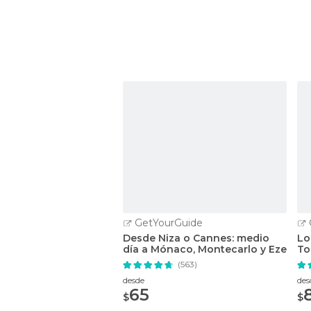
GetYourGuide
Desde Niza o Cannes: medio
Lo
día a Mónaco, Montecarlo y Eze
To
(563)
desde
des
65
$
$