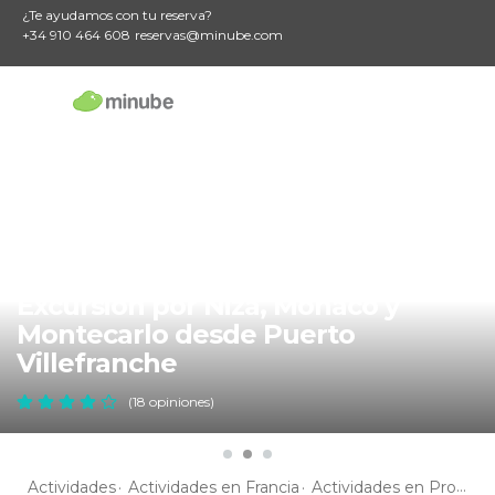
¿Te ayudamos con tu reserva?
+34 910 464 608
reservas@minube.com
Excursión por Niza, Mónaco y
Montecarlo desde Puerto
Villefranche
(18 opiniones)
Actividades
Actividades en Francia
Actividades en Provenza-Alpes-Costa Azul