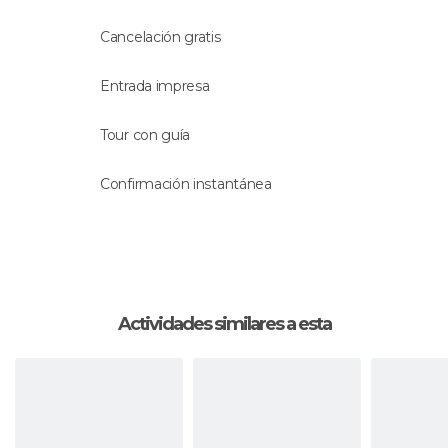
Montecarlo
, todo un emblema de la ciudad.
Podrás entrar gratis a su elegante hall, pero si te
Cancelación gratis
apetece probar suerte y admirar su lujoso interior,
tendrás que comprar la entrada en el momento
Entrada impresa
(cuesta unos 17€).
Tour con guía
Cuando finalice el recorrido por Montecarlo, te
llevarán de nuevo al muelle de Villefranche.
Confirmación instantánea
Idioma
La actividad se hará con un
guía que habla
español
.
Actividades similares a esta