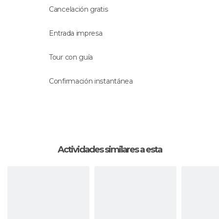
Idioma
Cancelación gratis
La actividad se hará con un
guía que habla
Entrada impresa
español
.
Tour con guía
Confirmación instantánea
Actividades similares a esta