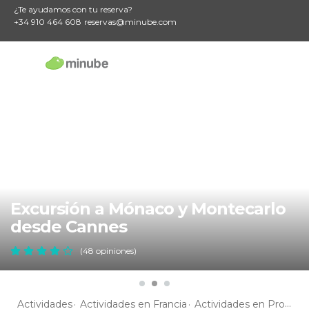
¿Te ayudamos con tu reserva?
+34 910 464 608
reservas@minube.com
Excursión a Mónaco y Montecarlo
desde Cannes
(48 opiniones)
Actividades
Actividades en Francia
Actividades en Provenza-Alpes-Costa Azul