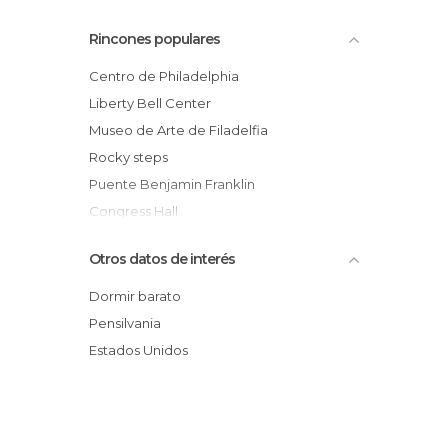
York en Filadelfia
Rincones populares
Espectáculos en Filadelfia
Centro de Philadelphia
Liberty Bell Center
Museo de Arte de Filadelfia
Rocky steps
Puente Benjamin Franklin
Congress Hall
Washington Square
Otros datos de interés
Market Street
National Constitution Center
Dormir barato
Reading Terminal Market
Pensilvania
Estación de la calle 30
Estados Unidos
One & Two Liberty Place