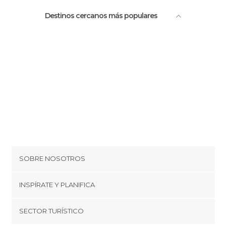
Destinos cercanos más populares
SOBRE NOSOTROS
Cookies
INSPÍRATE Y PLANIFICA
Política de privacidad
minube Tips
SECTOR TURÍSTICO
Términos y condiciones
minube Android app