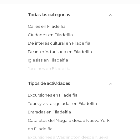
Todas las categorías
Calles en Filadelfia
Ciudades en Filadelfia
De interés cultural en Filadelfia
De interés turístico en Filadelfia
Iglesias en Filadelfia
Jardines en Filadelfia
Monumentos Históricos en Filadelfia
Tipos de actividades
Museos en Filadelfia
Palacios en Filadelfia
Excursiones en Filadelfia
Plazas en Filadelfia
Tours y visitas guiadas en Filadelfia
Entradas en Filadelfia
Cataratas del Niagara desde Nueva York
en Filadelfia
Excursiones a Washington desde Nueva