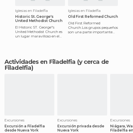
Iglesias en Filadelfia
Iglesias en Filadelfia
Historic St. George's
Old First Reformed Church
United Methodist Church
Old First Reformed
El Historic ST. George"s
Church.Los grupos pequeños
United Methodist Church es
son una parte importante
un lugar maravilloso en el
del casco antiguo de la
que podrás ir con tus
primera vida. Vuelve aquí
amistades o familiares, o por
para noti
Actividades en Filadelfia
(y cerca de
Filadelfia)
Excursiones
Excursiones
Excursiones
Excursión a Filadelfia
Excursión privada desde
Niágara, Wa
desde Nueva York
Nueva York
Filadelfia en