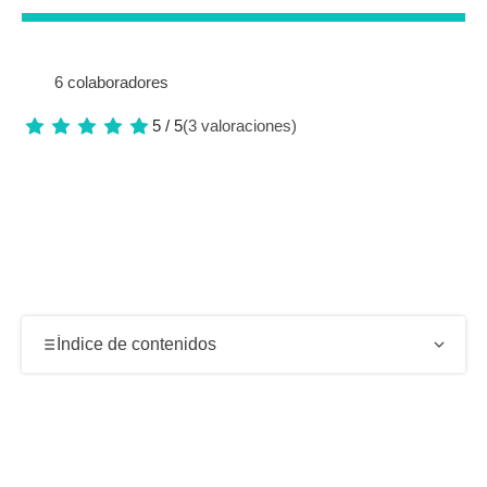
6 colaboradores
5 / 5
(3 valoraciones)
Índice de contenidos
Arquitectura clásica y gran vestíbulo de la Estación
de la calle 30
Conexiones de transporte y ubicación de la Estación