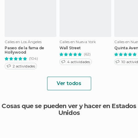
Calles en Los Ángeles
Calles en Nueva York
Calles en Nue
Paseo de la fama de
Wall Street
Quinta Ave
Hollywood
(62)
(104)
4 actividades
10 activi
2 actividades
Ver todos
Cosas que se pueden ver y hacer en Estados
Unidos