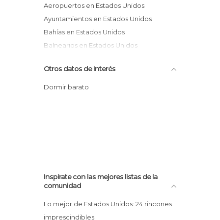
Aeropuertos en Estados Unidos
Ayuntamientos en Estados Unidos
Bahías en Estados Unidos
Balnearios en Estados Unidos
Bares de Copas en Estados Unidos
Otros datos de interés
Barrios en Estados Unidos
Bodegas en Estados Unidos
Dormir barato
Boleras en Estados Unidos
Bosques en Estados Unidos
Calas en Estados Unidos
Calles en Estados Unidos
Campos de Fútbol en Estados Unidos
Campos de Golf en Estados Unidos
Inspírate con las mejores listas de la
Cañones en Estados Unidos
comunidad
Carreteras en Estados Unidos
Lo mejor de Estados Unidos: 24 rincones
Carril bici en Estados Unidos
imprescindibles
Casinos en Estados Unidos