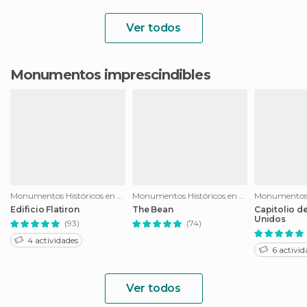
Ver todos
Monumentos imprescindibles
Monumentos Históricos en Nueva York
Monumentos Históricos en Chicago
Edificio Flatiron
The Bean
Capitolio d
Unidos
(93)
(74)
4 actividades
6 activid
Ver todos