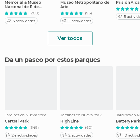
Memorial & Museo
Museo Metropolitano de
Prisión Alca
Nacional de 11 de
Arte
Septiembre
(208)
(96)
5 activid
5 actividades
11 actividades
Ver todos
Da un paseo por estos parques
Jardines en Nueva York
Jardines en Nueva York
Jardines en 
Central Park
High Line
Battery Par
(349)
(60)
24 actividades
2 actividades
10 activi