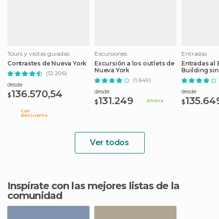
Tours y visitas guiadas
Excursiones
Entradas
Contrastes de Nueva York
Excursión a los outlets de
Entradas al 
Nueva York
Building sin
(12.296)
(1.649)
desde
desde
desde
136.570,54
$
131.249
135.64
Ahorra
$
$
Con
descuento
Ver todos
Inspírate con las mejores listas de la
comunidad