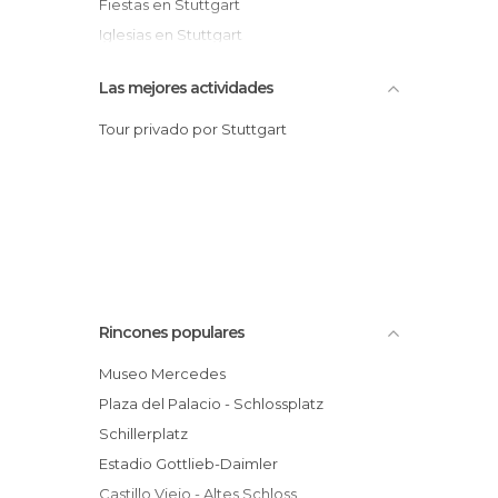
Fiestas en Stuttgart
Iglesias en Stuttgart
Jardines en Stuttgart
Las mejores actividades
Mercadillos en Stuttgart
Museos en Stuttgart
Tour privado por Stuttgart
Palacios en Stuttgart
Plazas en Stuttgart
Rincones populares
Museo Mercedes
Plaza del Palacio - Schlossplatz
Schillerplatz
Estadio Gottlieb-Daimler
Castillo Viejo - Altes Schloss