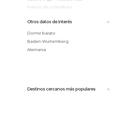
Palacio de Ludwisburg
Peña Real Madrid
Otros datos de interés
Iglesia de Santa Cruz - Stiftskirche
Flohmarkt - Mercado de la Pulga
Dormir barato
Volksfest - Fiestas del pueblo
Baden-Wurtemberg
Skybeach
Alemania
Estación Central - Hauptbahnhof
Destinos cercanos más populares