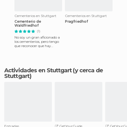
Cementerios en Stuttgart
Cementerios en Stuttgart
Cementerio de
Pragfriedhof
Waldfriedhof
(1)
No soy un gran aficionado a
los cementerios, pero tengo
que reconocer que hay
algunos realmente dignos de
visitar. Èste por ejempl
Actividades en Stuttgart
(y cerca de
Stuttgart)
Entradas
GetYourGuide
GetYourGu