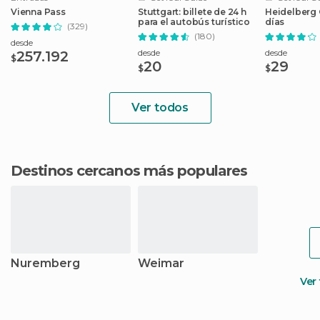
Vienna Pass
Stuttgart: billete de 24 h
Heidelberg C
para el autobús turístico
días
(329)
(180)
desde
desde
desde
257.192
$
20
29
$
$
Ver todos
Destinos cercanos más populares
Nuremberg
Weimar
Ver