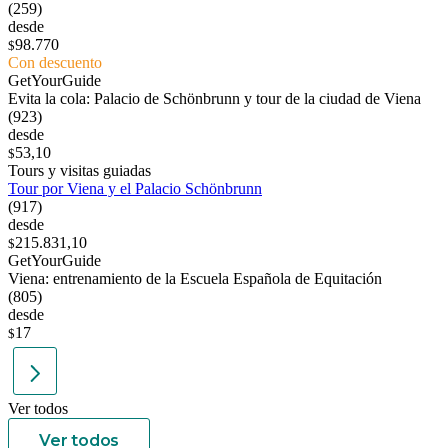
(259)
desde
98.770
$
Con descuento
GetYourGuide
Evita la cola: Palacio de Schönbrunn y tour de la ciudad de Viena
(923)
desde
53,10
$
Tours y visitas guiadas
Tour por Viena y el Palacio Schönbrunn
(917)
desde
215.831,10
$
GetYourGuide
Viena: entrenamiento de la Escuela Española de Equitación
(805)
desde
17
$
Ver todos
Ver todos