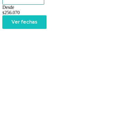
Desde
256.070
$
Ver fechas